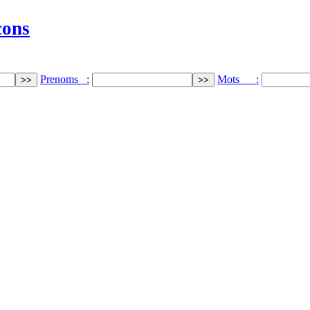
cons
Prenoms :
Mots :