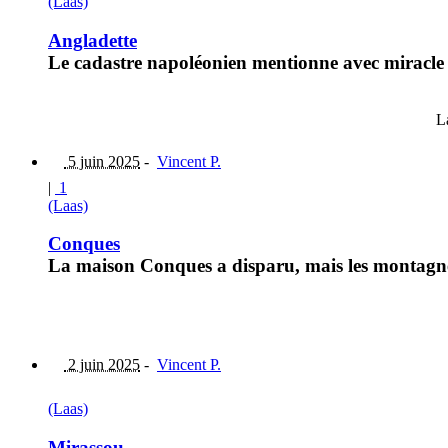
(Laas)
Angladette
Le cadastre napoléonien mentionne avec miracle 
L
5 juin 2025
-
Vincent P.
|
1
(Laas)
Conques
La maison Conques a disparu, mais les montagnes
2 juin 2025
-
Vincent P.
(Laas)
Mirassou