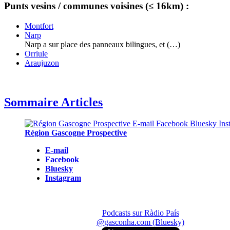
Punts vesins / communes voisines (≤ 16km) :
Montfort
Narp
Narp a sur place des panneaux bilingues, et (…)
Orriule
Araujuzon
Sommaire Articles
Région Gascogne Prospective
E-mail
Facebook
Bluesky
Instagram
Podcasts sur Ràdio País
@gasconha.com (Bluesky)