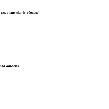
sque lar(re) (lande, pâturage).
nt-Gaudens