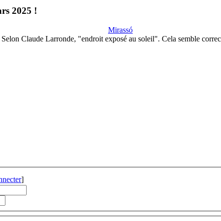
ars 2025 !
Mirassó
Selon Claude Larronde, "endroit exposé au soleil". Cela semble correc
nnecter
]