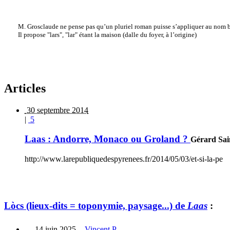
M. Grosclaude ne pense pas qu’un pluriel roman puisse s’appliquer au nom ba
Il propose "lars", "lar" étant la maison (dalle du foyer, à l’origine)
Articles
30 septembre 2014
|
5
Laas : Andorre, Monaco ou Groland ?
Gérard Sai
http://www.larepubliquedespyrenees.fr/2014/05/03/et-si-la-pe
Lòcs (lieux-dits = toponymie, paysage...) de
Laas
:
14 juin 2025
-
Vincent P.