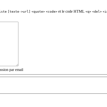
et le code HTML
iste
[texte->url]
<quote>
<code>
<q>
<del>
<i
ssion par email