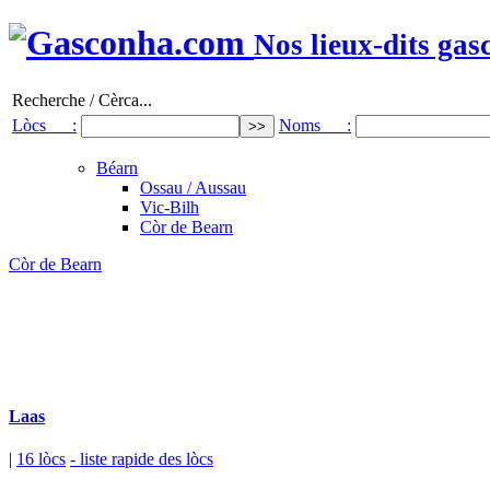
Nos lieux-dits gas
Recherche / Cèrca...
Lòcs :
Noms :
Béarn
Ossau / Aussau
Vic-Bilh
Còr de Bearn
Còr de Bearn
Laas
|
16 lòcs
- liste rapide des lòcs