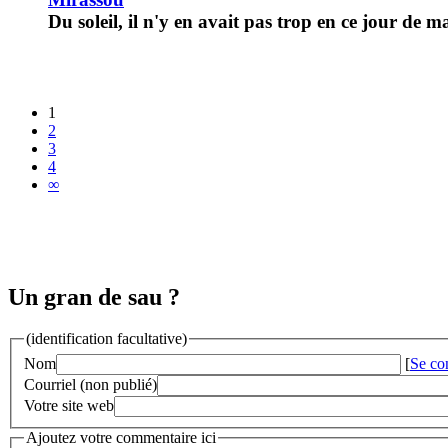
Du soleil, il n'y en avait pas trop en ce jour de m
1
2
3
4
∞
Un gran de sau ?
(identification facultative)
Nom
[
Se co
Courriel (non publié)
Votre site web
Ajoutez votre commentaire ici