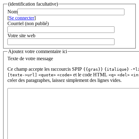
(identification facultative)
Nom
[
Se connecter
]
Courriel (non publié)
Votre site web
Ajoutez votre commentaire ici
Texte de votre message
Ce champ accepte les raccourcis SPIP
{{gras}}
{italique}
-*l
et le code HTML
[texte->url]
<quote>
<code>
<q>
<del>
<in
créer des paragraphes, laissez simplement des lignes vides.