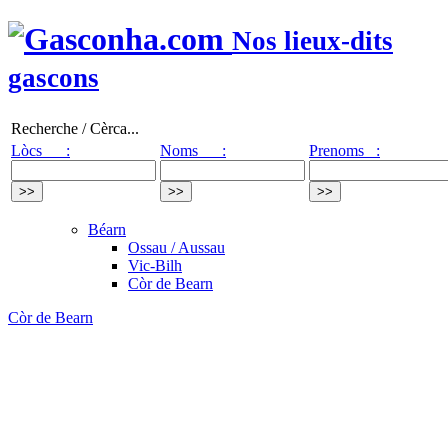
Nos lieux-dits
gascons
Recherche / Cèrca...
Lòcs :
Noms :
Prenoms :
Béarn
Ossau / Aussau
Vic-Bilh
Còr de Bearn
Còr de Bearn