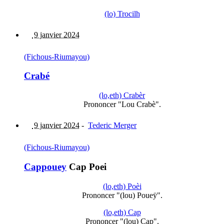
(lo) Trocilh
9 janvier 2024
(Fichous-Riumayou)
Crabé
(lo,eth) Crabèr
Prononcer "Lou Crabè".
9 janvier 2024
-
Tederic Merger
(Fichous-Riumayou)
Cappouey
Cap Poei
(lo,eth) Poèi
Prononcer "(lou) Poueÿ".
(lo,eth) Cap
Prononcer "(lou) Cap".