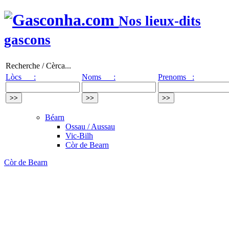
Nos lieux-dits
gascons
Recherche / Cèrca...
Lòcs :
Noms :
Prenoms :
Béarn
Ossau / Aussau
Vic-Bilh
Còr de Bearn
Còr de Bearn