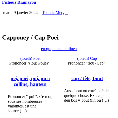
Fichous-Riumayou
mardi 9 janvier 2024
-
Tederic Merger
Cappouey
/ Cap Poei
en graphie alibertine :
(lo,eth) Poèi
(lo,eth) Cap
Prononcer "(lou) Poueÿ".
Prononcer "(lou) Cap".
pei, poei, poi, pui
/
cap
/ tête, bout
colline, hauteur
Aussi bout ou extrémité de
quelque chose. Ex : cap
Prononcer " puï ". Ce mot,
deu bòs = bout (fin ou (…)
sous ses nombreuses
variantes, est une
source (…)