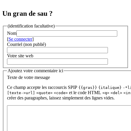
Un gran de sau ?
(identification facultative)
Nom
[
Se connecter
]
Courriel (non publié)
Votre site web
Ajoutez votre commentaire ici
Texte de votre message
Ce champ accepte les raccourcis SPIP
{{gras}}
{italique}
-*l
et le code HTML
[texte->url]
<quote>
<code>
<q>
<del>
<in
créer des paragraphes, laissez simplement des lignes vides.