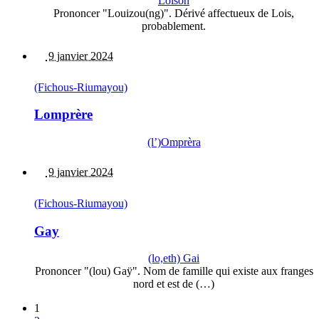
Loison
Prononcer "Louizou(ng)". Dérivé affectueux de Lois,
probablement.
9 janvier 2024
(Fichous-Riumayou)
Lomprère
(l’)Omprèra
9 janvier 2024
(Fichous-Riumayou)
Gay
(lo,eth) Gai
Prononcer "(lou) Gaÿ". Nom de famille qui existe aux franges
nord et est de (…)
1