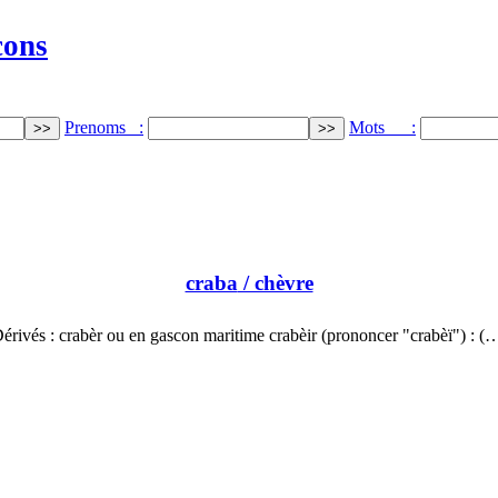
cons
Prenoms :
Mots :
craba
/ chèvre
érivés : crabèr ou en gascon maritime crabèir (prononcer "crabèï") : (