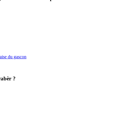
çaise du gascon
abèr ?