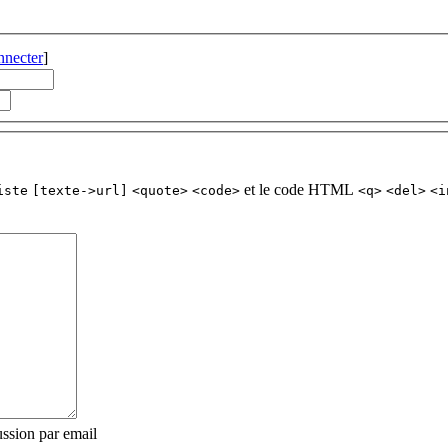
nnecter
]
et le code HTML
iste
[texte->url]
<quote>
<code>
<q>
<del>
<i
ssion par email