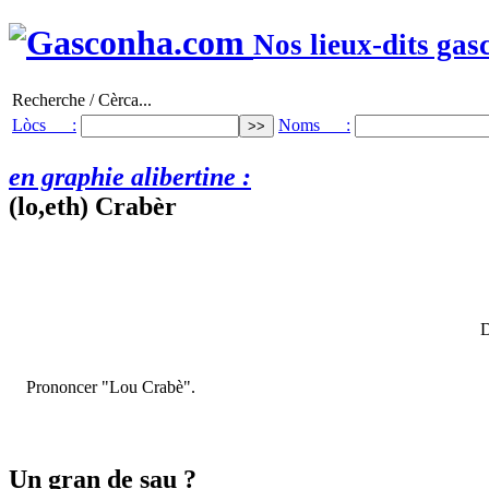
Nos lieux-dits gas
Recherche / Cèrca...
Lòcs :
Noms :
en graphie alibertine :
(lo,eth) Crabèr
D
Prononcer "Lou Crabè".
Un gran de sau ?