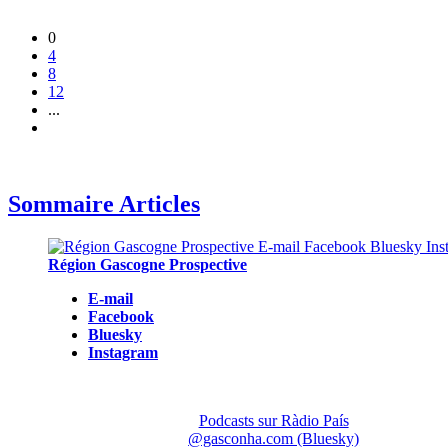
0
4
8
12
...
Sommaire Articles
Région Gascogne Prospective
E-mail
Facebook
Bluesky
Instagram
Podcasts sur Ràdio País
@gasconha.com (Bluesky)