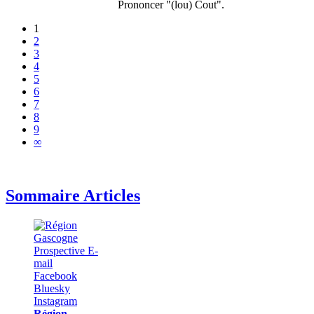
Prononcer "(lou) Cout".
1
2
3
4
5
6
7
8
9
∞
Sommaire Articles
Région