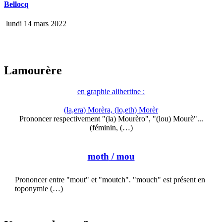
Bellocq
lundi 14 mars 2022
Lamourère
en graphie alibertine :
(la,era) Morèra, (lo,eth) Morèr
Prononcer respectivement "(la) Mourèro", "(lou) Mourè"...
(féminin, (…)
moth
/ mou
Prononcer entre "mout" et "moutch". "mouch" est présent en
toponymie (…)