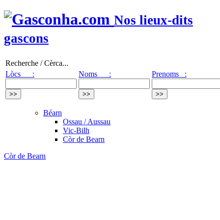
Nos lieux-dits
gascons
Recherche / Cèrca...
Lòcs :
Noms :
Prenoms :
Béarn
Ossau / Aussau
Vic-Bilh
Còr de Bearn
Còr de Bearn