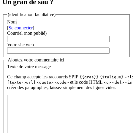
Un gran de sau ?
(identification facultative)
Nom
[
Se connecter
]
Courriel (non publié)
Votre site web
Ajoutez votre commentaire ici
Texte de votre message
Ce champ accepte les raccourcis SPIP
{{gras}}
{italique}
-*l
et le code HTML
[texte->url]
<quote>
<code>
<q>
<del>
<in
créer des paragraphes, laissez simplement des lignes vides.