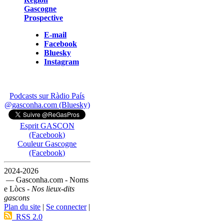
Gascogne
Prospective
E-mail
Facebook
Bluesky
Instagram
Podcasts sur Ràdio País
@gasconha.com (Bluesky)
Esprit GASCON
(Facebook)
Couleur Gascogne
(Facebook)
2024-2026
— Gasconha.com - Noms
e Lòcs -
Nos lieux-dits
gascons
Plan du site
|
Se connecter
|
RSS 2.0