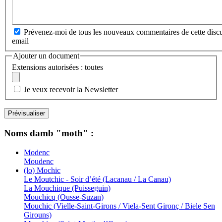
Prévenez-moi de tous les nouveaux commentaires de cette discu
email
Ajouter un document
Extensions autorisées : toutes
Je veux recevoir la Newsletter
Noms damb "moth" :
Modenc
Moudenc
(lo) Mochic
Le Moutchic - Soir d’été (Lacanau / La Canau)
La Mouchique (Puisseguin)
Mouchicq (Ousse-Suzan)
Mouchic (Vielle-Saint-Girons / Viela-Sent Gironç / Biele Sen
Girouns)