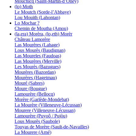
Mouchicq (Saint-Martin-d’Oney)
(lo) Moth
Le Moutch (Sorde-l’Abbaye)
Lou Mouith (Lahontan)
Lo Mochar ?
Chemin de Moutha (Amou)
(la,era) Morèra, (lo,eth) Morèr
Château Lamorère
Las Mourères (Lahage)
Lous Mourès (Baudignan)
Las Moureles (Faudoas)
Las Mourères (Merville)
Les Mourès (Bazugues)
Mourères (Bazordan)
Mourères (Hagetmau)
Mouré (Sabres)
Moure (Bougue)
Lamourère (Bellocq)
Morère (Garlède-Mondebat)
La Mourère (Villeneuve-Lécussan)
Mourere (Villeneuve-Lécussan)
Lamourère (Puyoô / Pujòu)
Lous Mourès (Saubole)
Touyas de Morère (Sault-de-Navailles)
La Mourere (Arné)