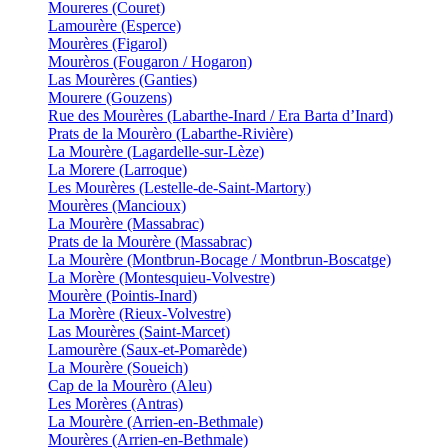
Moureres (Couret)
Lamourère (Esperce)
Mourères (Figarol)
Mourèros (Fougaron / Hogaron)
Las Mourères (Ganties)
Mourere (Gouzens)
Rue des Mourères (Labarthe-Inard / Era Barta d’Inard)
Prats de la Mourèro (Labarthe-Rivière)
La Mourère (Lagardelle-sur-Lèze)
La Morere (Larroque)
Les Mourères (Lestelle-de-Saint-Martory)
Mourères (Mancioux)
La Mourère (Massabrac)
Prats de la Mourère (Massabrac)
La Mourère (Montbrun-Bocage / Montbrun-Boscatge)
La Morère (Montesquieu-Volvestre)
Mourère (Pointis-Inard)
La Morère (Rieux-Volvestre)
Las Mourères (Saint-Marcet)
Lamourère (Saux-et-Pomarède)
La Mourère (Soueich)
Cap de la Mourèro (Aleu)
Les Morères (Antras)
La Mourère (Arrien-en-Bethmale)
Mourères (Arrien-en-Bethmale)