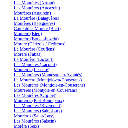
Las Mourères (Arrout)
Las Mourèros (Aucazein)
Mourères (Augirein)
La Mourère (Balaguères)
Mourères (Balaguères)
Carol de la Morère (Biert)
Mourère (Biert)
Mourère (Bonac-Irazein)
Morere (Cérizols / Cediròus)
La Mourère (Couflens)
Morere (Fabas)
La Mourèro (Lacourt)
Las Mourères (Lacourt)
Mourèros (Lescure)
Las Mourèros (Montesquieu-Avantès)
La Mourèro (Montjoie-en-Couserans)
Les Moureres (Montjoie-en-Couserans)
Moureres (Montjoie-en-Couserans)
Las Mourères (Orgibet)
Moureros (Prat-Bonrepaux)
Las Mourères (Rivèrenert)
Las Moureros (Saint-Lary)
Mourèros (Saint-Lary)
Las Mourèros (Salsein)
Morère (Seix)