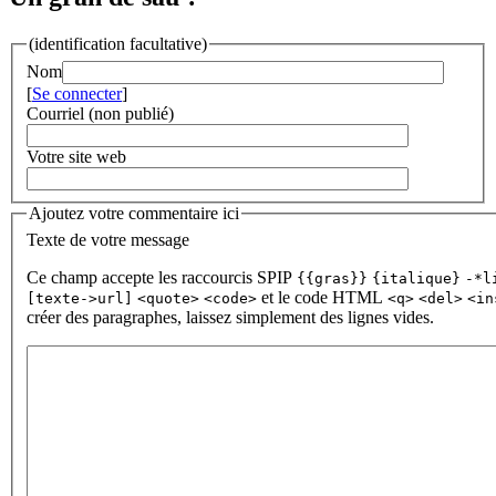
(identification facultative)
Nom
[
Se connecter
]
Courriel (non publié)
Votre site web
Ajoutez votre commentaire ici
Texte de votre message
Ce champ accepte les raccourcis SPIP
{{gras}}
{italique}
-*l
et le code HTML
[texte->url]
<quote>
<code>
<q>
<del>
<in
créer des paragraphes, laissez simplement des lignes vides.