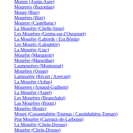
Morere (Aspin-Aure)
Moureres (Bazordan)
Moure (Bize)
Mourères (Bize)
Mourere (Castelbajac)
La Mourère (Chelle-Spou)
Les Mourères (Germs-sur-l’Oussouet)
La Mourère (Laborde / Era Bòrda)
Les Mourès (Laloubère)
La Mourère (Liac)
Mourère (Marquerie)
Mourère (Marseillan)
Lasmourères (Montoussé)
Mourères (Ossun)
Lamourère (Récurt / Arrecurt)
La Mourère (Arbas)
Moureres (Arnaud-Guilhem)
La Mourère (Aspet)
Les Mourères (Beauchalot)
Las Mourères (Boutx)
Mourèro (Boutx)
Moure (Cassagnabère-Tournas / Cassinhabèra-Tornars)
Prat Mourère (Cazeaux-de-Larboust)
La Mourère (Chein-Dessus)
Mourère (Chein-Dessus)