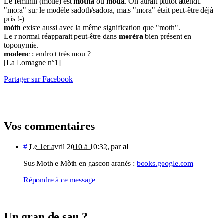
Le féminin (molle) est
motha
ou
moda
. On aurait plutôt attendu
"mora" sur le modèle sadoth/sadora, mais "mora" était peut-être déjà
pris !-)
mòth
existe aussi avec la même signification que "moth".
Le r normal réapparait peut-être dans
morèra
bien présent en
toponymie.
modenc
: endroit très mou ?
[La Lomagne n°1]
Partager sur Facebook
Vos commentaires
#
Le 1er avril 2010 à 10:32
,
par
ai
Sus Moth e Mòth en gascon aranés :
books.google.com
Répondre à ce message
Un gran de sau ?