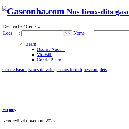
Nos lieux-dits gas
Recherche / Cèrca...
Lòcs :
Noms :
Béarn
Ossau / Aussau
Vic-Bilh
Còr de Bearn
Còr de Bearn
Noms de voie gascons historiques complets
Espoey
vendredi 24 novembre 2023