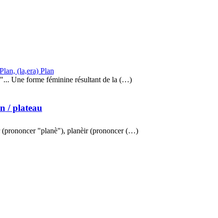
 Plan, (la,era) Plan
... Une forme féminine résultant de la (…)
an
/ plateau
r (prononcer "planè"), planèir (prononcer (…)