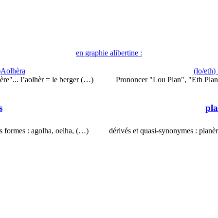
en graphie alibertine :
’)Aolhèra
(lo/eth)
e"... l’aolhèr = le berger (…)
Prononcer "Lou Plan", "Eth Plan"
s
pl
es formes : agolha, oelha, (…)
dérivés et quasi-synonymes : planè