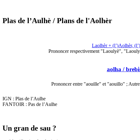
Plas de l’Aulhè
/ Plans de l'Aolhèr
Laolhèr + (l’)Aolhèr, (l
Prononcer respectivement "Laoulyè", "Laoulyèr
aolha
/ brebi
Prononcer entre "aouille" et "aouillo" ; Autr
IGN : Plas de l’Aulhe
FANTOIR : Pas de l’Aulhe
Un gran de sau ?