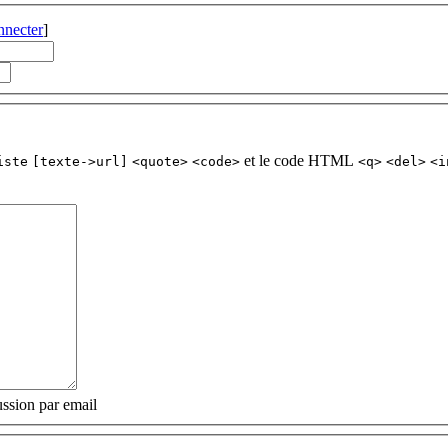
nnecter
]
et le code HTML
iste
[texte->url]
<quote>
<code>
<q>
<del>
<i
ssion par email