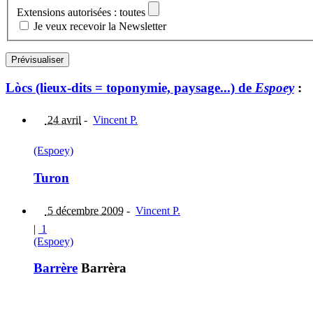
Extensions autorisées : toutes
Je veux recevoir la Newsletter
Lòcs (lieux-dits = toponymie, paysage...) de
Espoey
:
24 avril
-
Vincent P.
(Espoey)
Turon
5 décembre 2009
-
Vincent P.
|
1
(Espoey)
Barrère
Barrèra