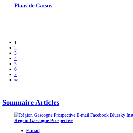
Plaas de Catsus
1
2
3
4
5
6
7
∞
Sommaire Articles
Région Gascogne Prospective
E-mail