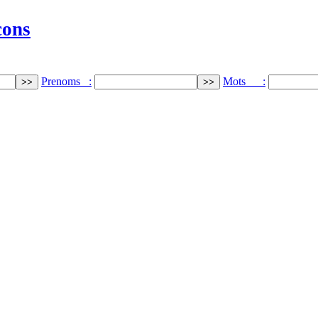
cons
Prenoms :
Mots :