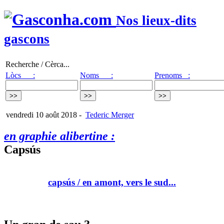
Nos lieux-dits
gascons
Recherche / Cèrca...
Lòcs :
Noms :
Prenoms :
vendredi 10 août 2018
-
Tederic Merger
en graphie alibertine :
Capsús
capsús
/ en amont, vers le sud...