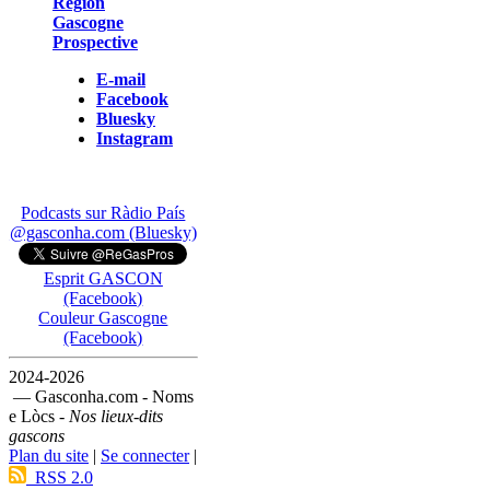
Région
Gascogne
Prospective
E-mail
Facebook
Bluesky
Instagram
Podcasts sur Ràdio País
@gasconha.com (Bluesky)
Esprit GASCON
(Facebook)
Couleur Gascogne
(Facebook)
2024-2026
— Gasconha.com - Noms
e Lòcs -
Nos lieux-dits
gascons
Plan du site
|
Se connecter
|
RSS 2.0