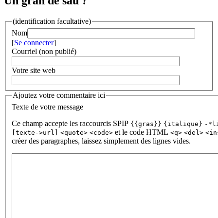
Un gran de sau ?
(identification facultative)
Nom
[
Se connecter
]
Courriel (non publié)
Votre site web
Ajoutez votre commentaire ici
Texte de votre message
Ce champ accepte les raccourcis SPIP
{{gras}}
{italique}
-*l
et le code HTML
[texte->url]
<quote>
<code>
<q>
<del>
<in
créer des paragraphes, laissez simplement des lignes vides.