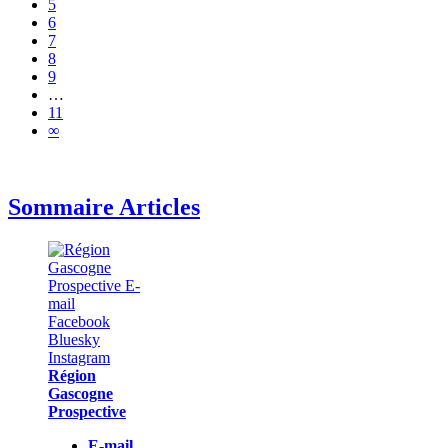
5
6
7
8
9
…
11
∞
Sommaire Articles
Région
Gascogne
Prospective
E-mail