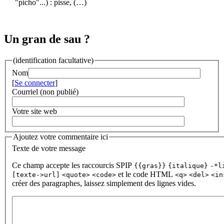
"picho"...) : pisse, (…)
Un gran de sau ?
(identification facultative)
Nom
[
Se connecter
]
Courriel (non publié)
Votre site web
Ajoutez votre commentaire ici
Texte de votre message
Ce champ accepte les raccourcis SPIP
{{gras}}
{italique}
-*l
et le code HTML
[texte->url]
<quote>
<code>
<q>
<del>
<in
créer des paragraphes, laissez simplement des lignes vides.