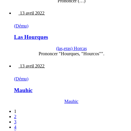
Prononcer (…)
13 avril 2022
(Dému)
Las Hourques
(las,eras) Horcas
Prononcer "Hourques, "Hourcos"".
13 avril 2022
(Dému)
Mauhic
Mauhic
1
2
3
4