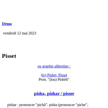
Dému
vendredi 12 mai 2023
Pisset
en graphie alibertine :
(lo) Pishet, Pisset
Pron. "(lou) Pishétt"
pisha, pishar
/ pisser
pishar : prononcer "pichà". pisha (prononcer "piche",