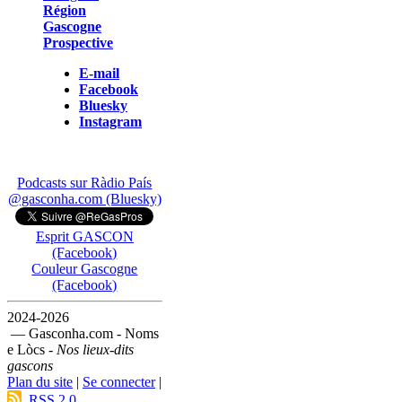
Région
Gascogne
Prospective
E-mail
Facebook
Bluesky
Instagram
Podcasts sur Ràdio País
@gasconha.com (Bluesky)
Esprit GASCON
(Facebook)
Couleur Gascogne
(Facebook)
2024-2026
— Gasconha.com - Noms
e Lòcs -
Nos lieux-dits
gascons
Plan du site
|
Se connecter
|
RSS 2.0