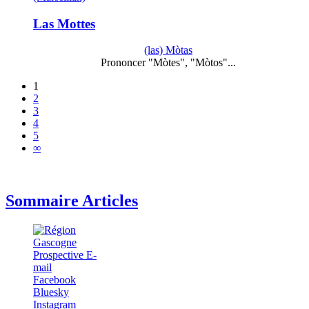
Las Mottes
(las) Mòtas
Prononcer "Mòtes", "Mòtos"...
1
2
3
4
5
∞
Sommaire Articles