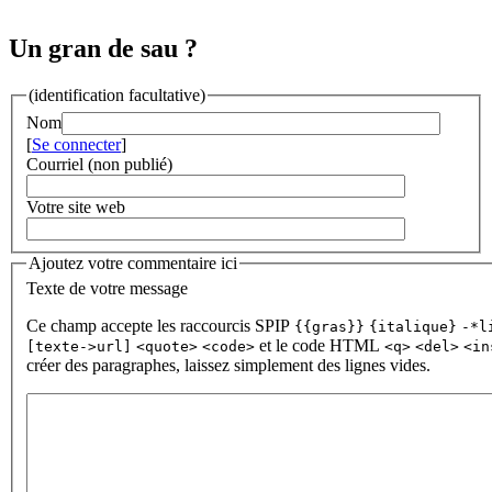
Un gran de sau ?
(identification facultative)
Nom
[
Se connecter
]
Courriel (non publié)
Votre site web
Ajoutez votre commentaire ici
Texte de votre message
Ce champ accepte les raccourcis SPIP
{{gras}}
{italique}
-*l
et le code HTML
[texte->url]
<quote>
<code>
<q>
<del>
<in
créer des paragraphes, laissez simplement des lignes vides.