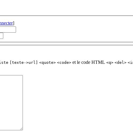
nnecter
]
et le code HTML
iste
[texte->url]
<quote>
<code>
<q>
<del>
<i