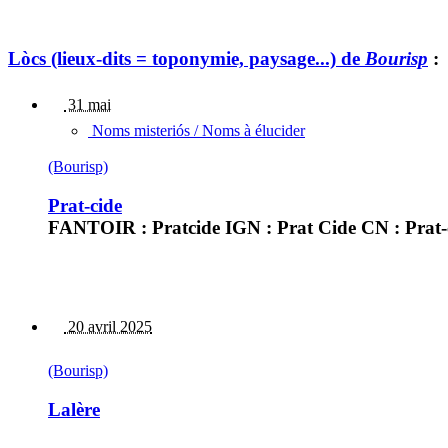
Lòcs (lieux-dits = toponymie, paysage...) de
Bourisp
:
31 mai
Noms misteriós / Noms à élucider
(Bourisp)
Prat-cide
FANTOIR : Pratcide IGN : Prat Cide CN : Prat-cid
20 avril 2025
(Bourisp)
Lalère