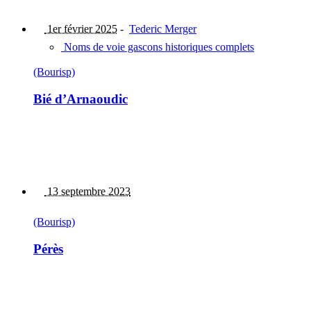
1er février 2025
-
Tederic Merger
Noms de voie gascons historiques complets
(Bourisp)
Bié d’Arnaoudic
13 septembre 2023
(Bourisp)
Pérès