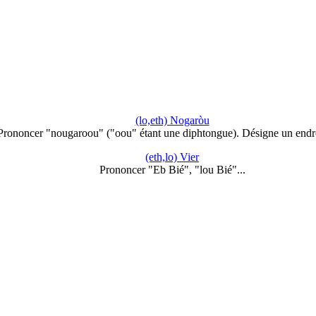
(lo,eth) Nogaròu
Prononcer "nougaroou" ("oou" étant une diphtongue). Désigne un endr
(eth,lo) Vier
Prononcer "Eb Bié", "lou Bié"...