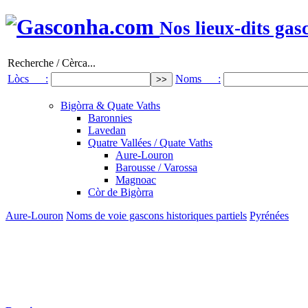
Nos lieux-dits gas
Recherche / Cèrca...
Lòcs :
Noms :
Bigòrra & Quate Vaths
Baronnies
Lavedan
Quatre Vallées / Quate Vaths
Aure-Louron
Barousse / Varossa
Magnoac
Còr de Bigòrra
Aure-Louron
Noms de voie gascons historiques partiels
Pyrénées