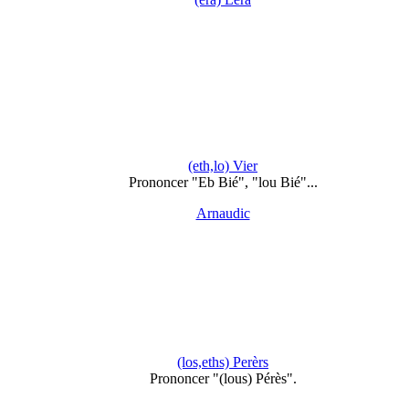
(eth,lo) Vier
Prononcer "Eb Bié", "lou Bié"...
Arnaudic
(los,eths) Perèrs
Prononcer "(lous) Pérès".