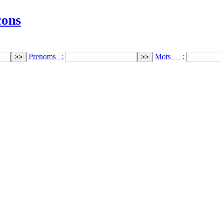
cons
Prenoms :
Mots :