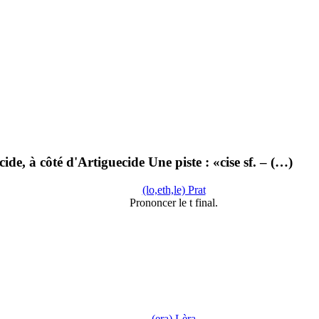
e, à côté d'Artiguecide Une piste : «cise sf. – (…)
(lo,eth,le) Prat
Prononcer le t final.
(era) Lèra