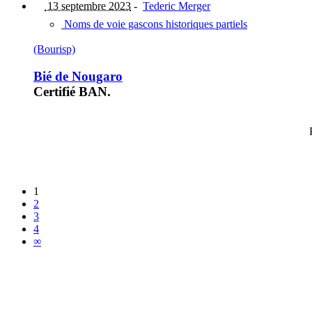
13 septembre 2023
-
Tederic Merger
Noms de voie gascons historiques partiels
(Bourisp)
Bié de Nougaro
Certifié BAN.
1
2
3
4
∞