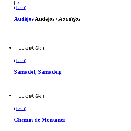
|
2
(Lacq)
Audéjos
Audejòs
/
Aoudéjos
11 août 2025
(Lacq)
Samadet, Samadeig
11 août 2025
(Lacq)
Chemin de Montaner