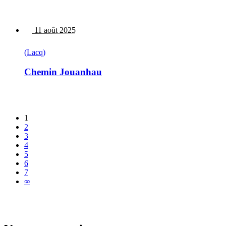
11 août 2025
(Lacq)
Chemin Jouanhau
1
2
3
4
5
6
7
∞