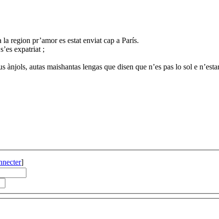
 la region pr’amor es estat enviat cap a París.
’es expatriat ;
 ànjols, autas maishantas lengas que disen que n’es pas lo sol e n’estar
nnecter
]