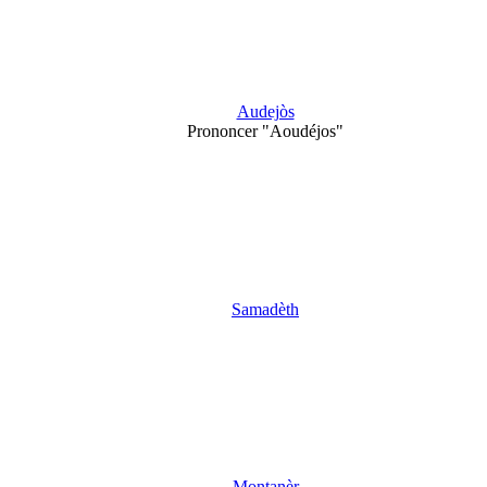
Audejòs
Prononcer "Aoudéjos"
Samadèth
Montanèr