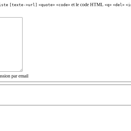
et le code HTML
iste
[texte->url]
<quote>
<code>
<q>
<del>
<i
ssion par email