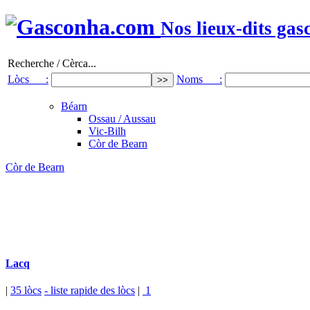
Nos lieux-dits gas
Recherche / Cèrca...
Lòcs :
Noms :
Béarn
Ossau / Aussau
Vic-Bilh
Còr de Bearn
Còr de Bearn
Lacq
|
35 lòcs
- liste rapide des lòcs
|
1