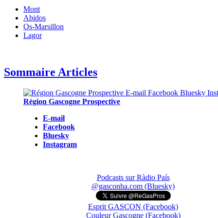
Mont
Abidos
Os-Marsillon
Lagor
Sommaire Articles
Région Gascogne Prospective
E-mail
Facebook
Bluesky
Instagram
Podcasts sur Ràdio País
@gasconha.com (Bluesky)
Esprit GASCON (Facebook)
Couleur Gascogne (Facebook)