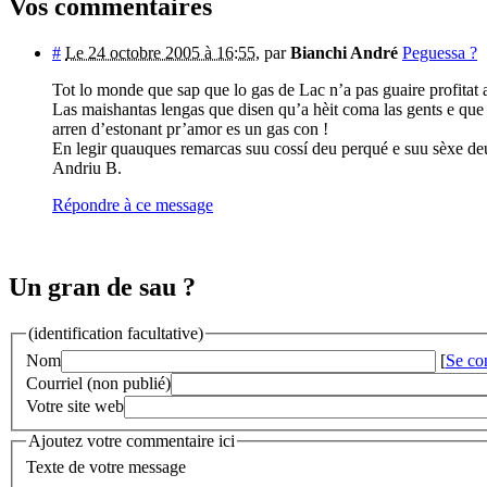
Vos commentaires
#
Le 24 octobre 2005 à 16:55
,
par
Bianchi André
Peguessa ?
Tot lo monde que sap que lo gas de Lac n’a pas guaire profitat a
Las maishantas lengas que disen qu’a hèit coma las gents e que s
arren d’estonant pr’amor es un gas con !
En legir quauques remarcas suu cossí deu perqué e suu sèxe deus
Andriu B.
Répondre à ce message
Un gran de sau ?
(identification facultative)
Nom
[
Se co
Courriel (non publié)
Votre site web
Ajoutez votre commentaire ici
Texte de votre message