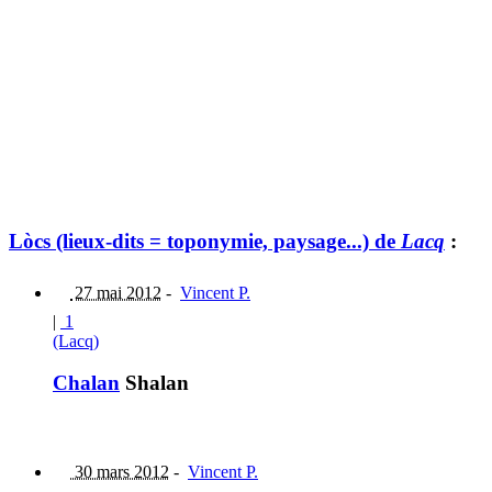
Lòcs (lieux-dits = toponymie, paysage...) de
Lacq
:
27 mai 2012
-
Vincent P.
|
1
(Lacq)
Chalan
Shalan
30 mars 2012
-
Vincent P.