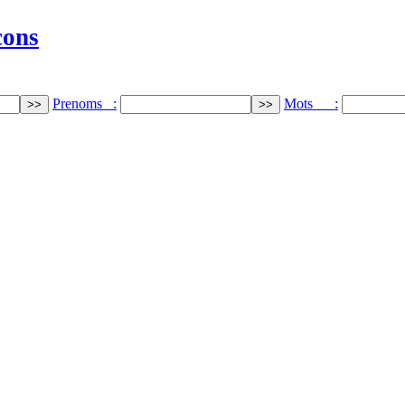
cons
Prenoms :
Mots :