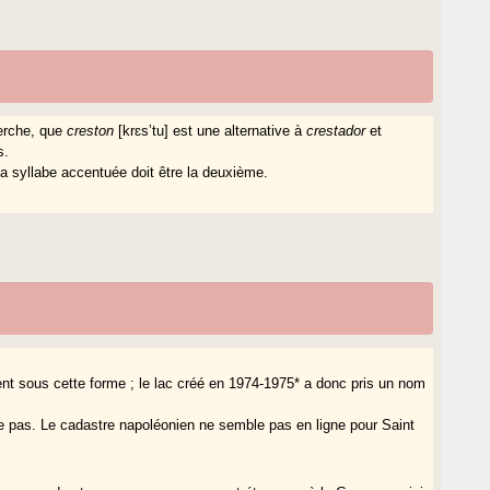
erche, que
creston
[krɛs’tu] est une alternative à
crestador
et
s.
la syllabe accentuée doit être la deuxième.
ment sous cette forme ; le lac créé en 1974-1975* a donc pris un nom
ne pas. Le cadastre napoléonien ne semble pas en ligne pour Saint