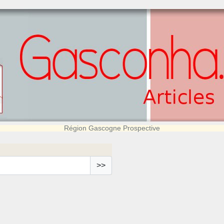
Région Gascogne Prospective
>>