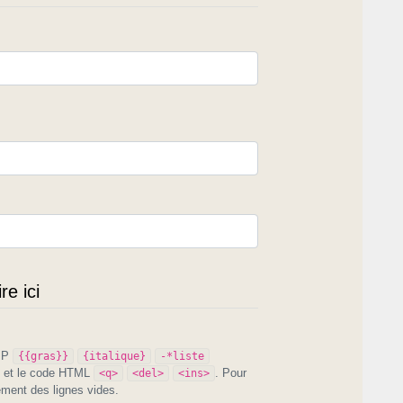
e ici
PIP
{{gras}}
{italique}
-*liste
et le code HTML
. Pour
<q>
<del>
<ins>
ement des lignes vides.