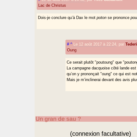
Lac de Christus
Dois-je conclure qu’à Dax le mot
poton
se prononce
pou
#
^
Le 12 août 2017 à 22:24
,
par
Tede
Oung
Ce serait plutôt "poutoung" que "pouton
La campagne dacquoise côté lande est 
qu’on y prononçait "oung" ce qui est n
Mais je m’inclinerai devant des avis plu
Un gran de sau ?
(connexion facultative)