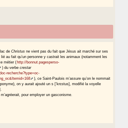
 lac de
Christus
ne vient pas du fait que Jésus ait marché sur ses
t lié au fait qu’un personne y castrait les animaux (notamment les
ce métier (
http://bonnut.pagesperso-
) du verbe
crestar
codoc-recherche?type=oc-
ang_oc&Itemid=168
), ce Saint-Paulois m’assure qu’on le nommait
oponyme), on y aurait ajouté un s [’krɛstus], modifié la voyelle
].
a m’agréerait, pour employer un gasconisme.