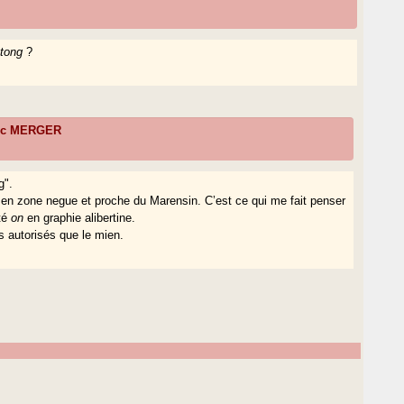
tong
?
ric MERGER
g".
en zone negue et proche du Marensin. C’est ce qui me fait penser
oté
on
en graphie alibertine.
s autorisés que le mien.