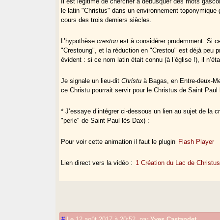
Il est légitime de chercher à débusquer des mots gas
le latin "Christus" dans un environnement toponymique 
cours des trois derniers siècles.
L’hypothèse
creston
est à considérer prudemment. Si ce
"Crestoung", et la réduction en "Crestou" est déjà peu
évident : si ce nom latin était connu (à l’église !), il n’
Je signale un lieu-dit
Christu
à Bagas, en Entre-deux-Mer
ce Christu pourrait servir pour le Christus de Saint Paul
* J’essaye d’intégrer ci-dessous un lien au sujet de la 
"perle" de Saint Paul lès Dax) :
Pour voir cette animation il faut le plugin
Flash Player
Lien direct vers la vidéo :
1 Création du Lac de Christu
#
Le 12 août 2017 à 20:52
,
par
Yves Castandet