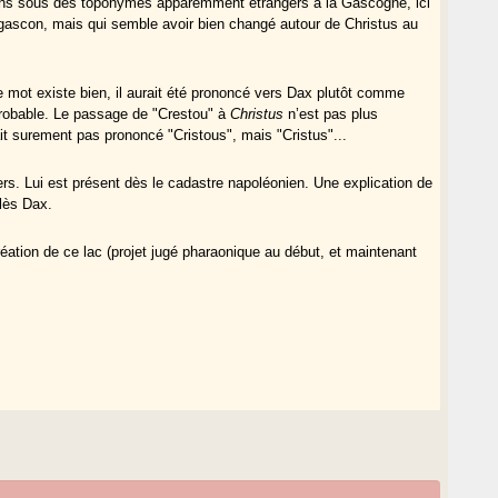
cons sous des toponymes apparemment étrangers à la Gascogne, ici
gascon, mais qui semble avoir bien changé autour de Christus au
 mot existe bien, il aurait été prononcé vers Dax plutôt comme
 probable. Le passage de "Crestou" à
Christus
n’est pas plus
était surement pas prononcé "Cristous", mais "Cristus"...
s. Lui est présent dès le cadastre napoléonien. Une explication de
 lès Dax.
création de ce lac (projet jugé pharaonique au début, et maintenant
s