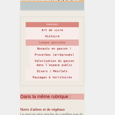
RUBRIQUES
Art de vivre
Histoire
Langue gasconne
Nosauts en gascon !
Proverbes (arréprouès)
Valorisation du gascon
dans l’espace public
Divers / Mesclats
Paysages & territoires
Dans la même rubrique :
Noms d’arbres et de végétaux
Le gascon plus proche du castillan que du