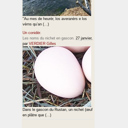
"Au mes de heurèr, los averanèrs e los
vèrns qu’an (…)
Un conidèr.
Les noms du nichet en gascon.
27 janvier
,
par
VERDIER Gilles
Dans le gascon du Rustan, un nichet (œuf
en plâtre que (…)