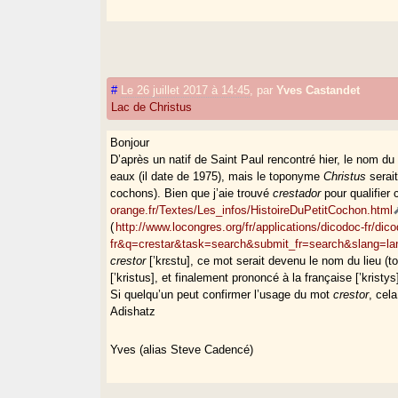
#
Le 26 juillet 2017 à 14:45
,
par
Yves Castandet
Lac de Christus
Bonjour
D’après un natif de Saint Paul rencontré hier, le nom du
eaux (il date de 1975), mais le toponyme
Christus
serai
cochons). Bien que j’aie trouvé
crestador
pour qualifier 
orange.fr/Textes/Les_infos/HistoireDuPetitCochon.html
(
http://www.locongres.org/fr/applications/dicodoc-fr/di
fr&q=crestar&task=search&submit_fr=search&slang=l
crestor
[’krɛstu], ce mot serait devenu le nom du lieu (t
[’kristus], et finalement prononcé à la française [’kristys
Si quelqu’un peut confirmer l’usage du mot
crestor
, cel
Adishatz
Yves (alias Steve Cadencé)