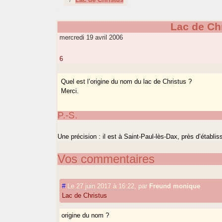
Lac de Ch
mercredi 19 avril 2006
6
Quel est l’origine du nom du lac de Christus ?
Merci.
P.-S.
Une précision : il est à Saint-Paul-lès-Dax, près d’établ
Vos commentaires
#
Le 27 juin 2017 à 16:22
,
par
Freund monique
Lac de Christus
origine du nom ?