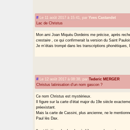
#
Le 11 août 2017 à 15:41
,
par
Yves Castandet
Lac de Christus
Mon ami Joan Miquèu Dordeins me précise, après rech
crestaire
, ce qui confirmerait la version du Saint Pauloi
Je m’étais trompé dans les transcriptions phonétiques, 
#
Le 12 août 2017 à 08:38
,
par
Tederic MERGER
Christus latinisation d’un nom gascon ?
Ce nom Christus est mystérieux.
Il figure sur la carte d’état major du 19e siècle exacte
préexistant.
Mais la carte de Cassini, plus ancienne, ne le mention
Paul lès Dax.