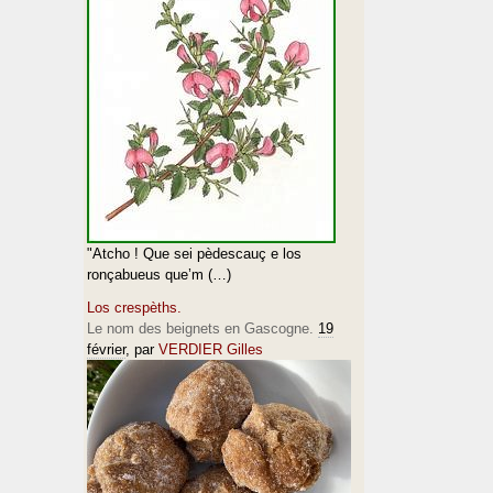
"Atcho ! Que sei pèdescauç e los
ronçabueus que’m (…)
Los crespèths.
Le nom des beignets en Gascogne.
19
février
, par
VERDIER Gilles