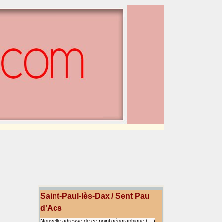
Saint-Paul-lès-Dax / Sent Pau
d’Acs
Nouvelle adresse de ce point géographique (…)