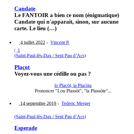
Candate
Le FANTOIR a bien ce nom (énigmatique)
Candate qui n'apparait, sinon, sur aucune
carte. Le lieu (…)
4 juillet 2022
-
Vincent P.
|
1
(Saint-Paul-lès-Dax / Sent Pau d’Acs)
Plaçot
Voyez-vous une cédille ou pas ?
lo Plaçòt, la Plaçòta
Prononcer "Lou Plassòt", "la Plassòte"...
14 septembre 2019
-
Tederic Merger
(Saint-Paul-lès-Dax / Sent Pau d’Acs)
Esperade