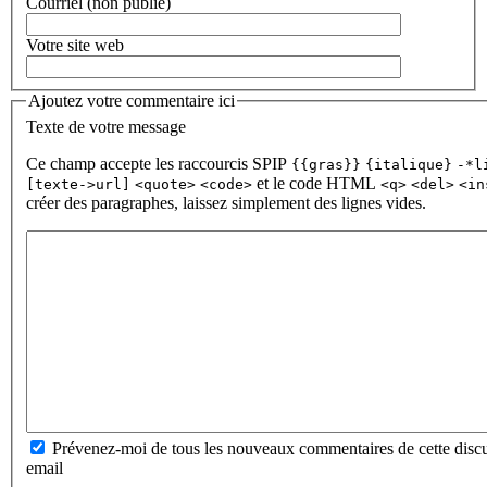
Courriel (non publié)
Votre site web
Ajoutez votre commentaire ici
Texte de votre message
Ce champ accepte les raccourcis SPIP
{{gras}}
{italique}
-*l
et le code HTML
[texte->url]
<quote>
<code>
<q>
<del>
<in
créer des paragraphes, laissez simplement des lignes vides.
Prévenez-moi de tous les nouveaux commentaires de cette discu
email