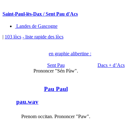
Saint-Paul-lès-Dax / Sent Pau d'Acs
Landes de Gascogne
|
103 lòcs
- liste rapide des lòcs
en graphie alibertine :
Sent Pau
Dacs + d’Acs
Prononcer "Sén Pàw".
Pau Paul
pau.wav
Prenom occitan. Prononcer "Paw".