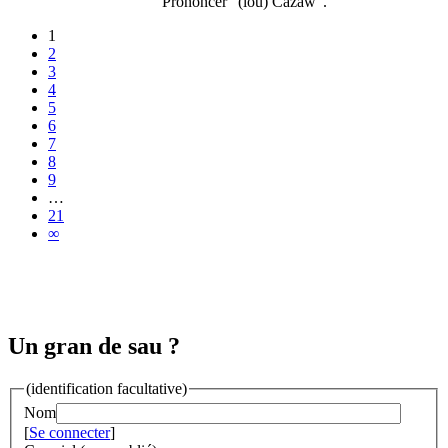
Prononcer "(lou) Cazaw".
1
2
3
4
5
6
7
8
9
…
21
∞
Un gran de sau ?
(identification facultative)
Nom
[
Se connecter
]