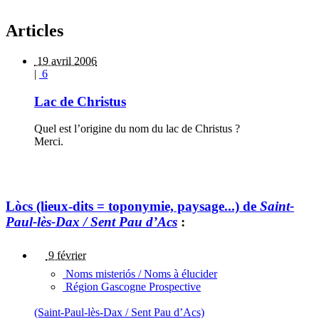
Articles
19 avril 2006
|
6
Lac de Christus
Quel est l’origine du nom du lac de Christus ?
Merci.
Lòcs (lieux-dits = toponymie, paysage...) de
Saint-
Paul-lès-Dax / Sent Pau d’Acs
:
9 février
Noms misteriós / Noms à élucider
Région Gascogne Prospective
(Saint-Paul-lès-Dax / Sent Pau d’Acs)