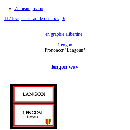
Anneau gascon
|
117 lòcs
- liste rapide des lòcs
|
6
en graphie alibertine :
Lengon
Prononcer "Lengoun"
lengon.wav