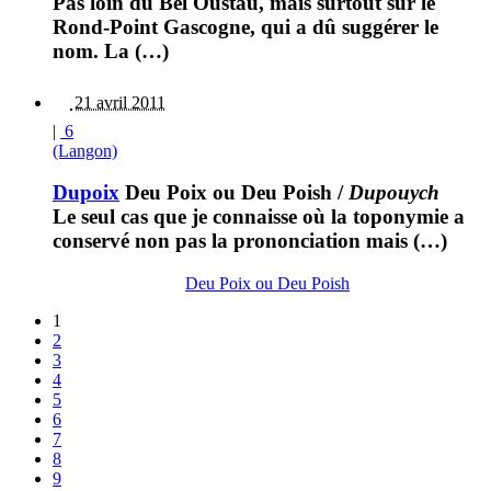
Pas loin du Bel Oustau, mais surtout sur le
Rond-Point Gascogne, qui a dû suggérer le
nom. La (…)
21 avril 2011
|
6
(Langon)
Dupoix
Deu Poix ou Deu Poish
/
Dupouych
Le seul cas que je connaisse où la toponymie a
conservé non pas la prononciation mais (…)
Deu Poix ou Deu Poish
1
2
3
4
5
6
7
8
9