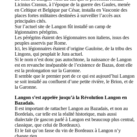
Licinius Crassus, à l’époque de la guerre des Gaules, menée
en Celtique et Belgique par César, installa en Vasconie des
places fortes militaires destinées à surveiller l’accès aux
principales cités.
Sur l’actuel site de Langon fût installé un camp de
légionnaires pérégrins.
Les pérégrins étaient des légionnaires non italiens, issus des
peuples asservis par Rome.
Ici, les légionnaires étaient d’origine Gauloise, de la tribu des
Lingons, qui peuplait le Jura actuel.
Si le nom n’est donc pas autochtone, la naissance de Langon
est en revanche inséparable de l’existence de Bazas, dont elle
est la prolongation sur la Garonne.
Il semble que le premier port de ce qui est aujourd’hui Langon
se soit installé au confluent d’une petite rivière, le Brion, et de
la Garonne.
Langon s’est appelée jusqu’à la Révolution Langon en
Bazadais.
Il est important de rattacher Langon au Bazadais, et non au
Bordelais, car telle est la réalité historique, mais aussi
dialectale (le gascon parlé à Langon est beaucoup plus central,
classique, que celui de Bordeaux).
Et le fait qu’on fasse du vin de Bordeaux à Langon n’y
change rien.