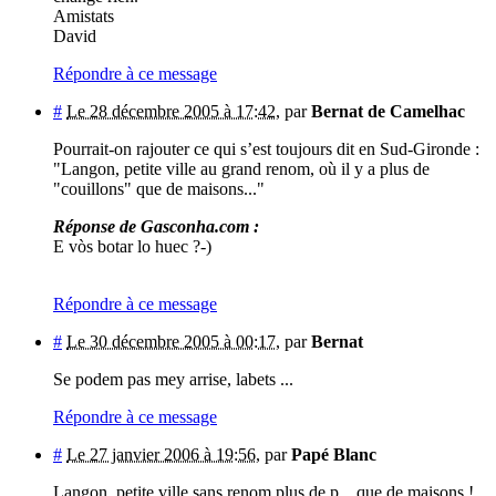
Amistats
David
Répondre à ce message
#
Le 28 décembre 2005 à 17:42
,
par
Bernat de Camelhac
Pourrait-on rajouter ce qui s’est toujours dit en Sud-Gironde :
"Langon, petite ville au grand renom, où il y a plus de
"couillons" que de maisons..."
Réponse de Gasconha.com :
E vòs botar lo huec ?-)
Répondre à ce message
#
Le 30 décembre 2005 à 00:17
,
par
Bernat
Se podem pas mey arrise, labets ...
Répondre à ce message
#
Le 27 janvier 2006 à 19:56
,
par
Papé Blanc
Langon, petite ville sans renom plus de p... que de maisons !