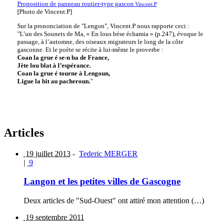
Proposition de panneau routier-type gascon
Vincent.P
[Photo de Vincent.P]
Sur la prononciation de "Lengon", Vincent.P nous rapporte ceci :
"L’un des Sounets de Ma, « En lous bése échamia » (p.247), évoque le
passage, à l’automne, des oiseaux migrateurs le long de la côte
gasconne. Et le poète se récite à lui-même le proverbe :
Coan la grue é se-n ba de France,
Jète lou blat à l’espérance.
Coan la grue é tourne à Lengoun,
Ligue la bit au pacheroun.
"
Articles
19 juillet 2013
-
Tederic MERGER
|
9
Langon et les petites villes de Gascogne
Deux articles de "Sud-Ouest" ont attiré mon attention (…)
19 septembre 2011