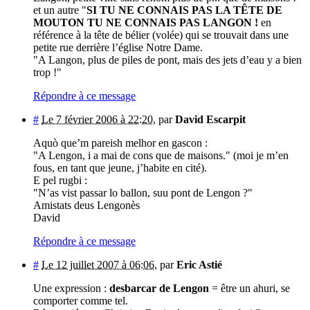
et un autre "
SI TU NE CONNAIS PAS LA TÊTE DE
MOUTON TU NE CONNAIS PAS LANGON !
en
référence à la tête de bélier (volée) qui se trouvait dans une
petite rue derrière l’église Notre Dame.
"A Langon, plus de piles de pont, mais des jets d’eau y a bien
trop !"
Répondre à ce message
#
Le 7 février 2006 à 22:20
,
par
David Escarpit
Aquò que’m pareish melhor en gascon :
"A Lengon, i a mai de cons que de maisons." (moi je m’en
fous, en tant que jeune, j’habite en cité).
E pel rugbi :
"N’as vist passar lo ballon, suu pont de Lengon ?"
Amistats deus Lengonès
David
Répondre à ce message
#
Le 12 juillet 2007 à 06:06
,
par
Eric Astié
Une expression :
desbarcar de Lengon
= être un ahuri, se
comporter comme tel.