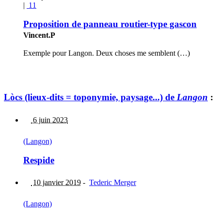
|
11
Proposition de panneau routier-type gascon
Vincent.P
Exemple pour Langon. Deux choses me semblent (…)
Lòcs (lieux-dits = toponymie, paysage...) de
Langon
:
6 juin 2023
(Langon)
Respide
10 janvier 2019
-
Tederic Merger
(Langon)