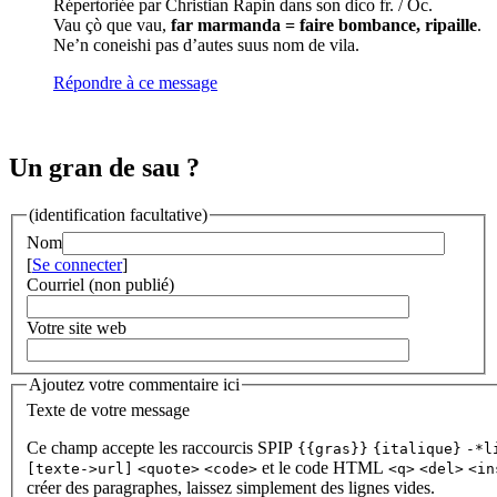
Répertoriée par Christian Rapin dans son dico fr. / Oc.
Vau çò que vau,
far marmanda = faire bombance, ripaille
.
Ne’n coneishi pas d’autes suus nom de vila.
Répondre à ce message
Un gran de sau ?
(identification facultative)
Nom
[
Se connecter
]
Courriel (non publié)
Votre site web
Ajoutez votre commentaire ici
Texte de votre message
Ce champ accepte les raccourcis SPIP
{{gras}}
{italique}
-*l
et le code HTML
[texte->url]
<quote>
<code>
<q>
<del>
<in
créer des paragraphes, laissez simplement des lignes vides.