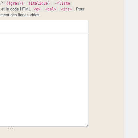
PIP
{{gras}}
{italique}
-*liste
et le code HTML
. Pour
<q>
<del>
<ins>
ement des lignes vides.