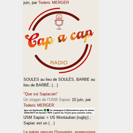
juin
, par
Tederic MERGER
SOULES au lieu de SOULÈS, BARBE au
lieu de BARBÈ, (…)
"Que soi Sapiacain"
Un slogan de l’USM Sapiac
10 juin
, par
Tederic MERGER
USM Sapiac = US Montauban (rugby) ;
Sapiac est un (…)
Le patois gascon (Souvenirs, expressions,