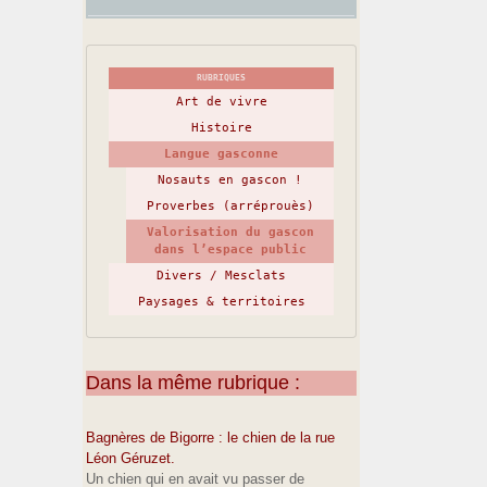
RUBRIQUES
Art de vivre
Histoire
Langue gasconne
Nosauts en gascon !
Proverbes (arréprouès)
Valorisation du gascon
dans l’espace public
Divers / Mesclats
Paysages & territoires
Dans la même rubrique :
Bagnères de Bigorre : le chien de la rue
Léon Géruzet.
Un chien qui en avait vu passer de