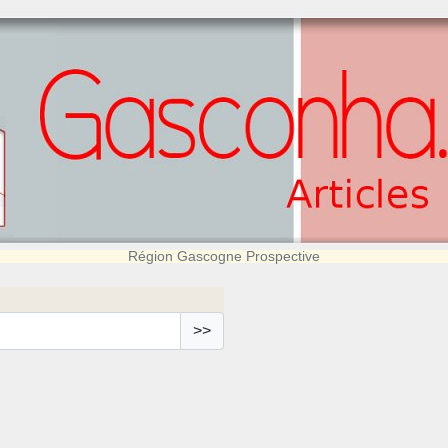
Région Gascogne Prospective
>>