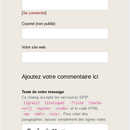
[
Se connecter
]
Courriel (non publié)
Votre site web
Ajoutez votre commentaire ici
Texte de votre message
Ce champ accepte les raccourcis SPIP
{{gras}}
{italique}
-*liste
[texte-
et le code HTML
>url]
<quote>
<code>
. Pour créer des
<q>
<del>
<ins>
paragraphes, laissez simplement des lignes vides.