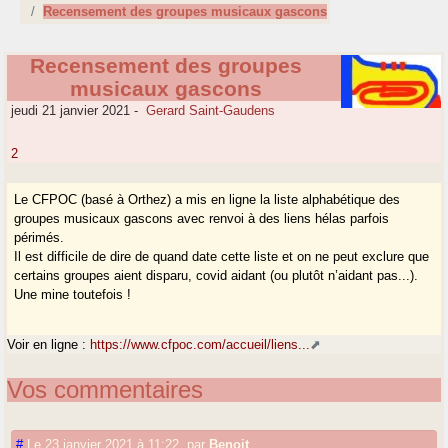
Recensement des groupes musicaux gascons
Recensement des groupes
musicaux gascons
jeudi 21 janvier 2021
-
Gerard Saint-Gaudens
2
Le CFPOC (basé à Orthez) a mis en ligne la liste alphabétique des
groupes musicaux gascons avec renvoi à des liens hélas parfois
périmés.
Il est difficile de dire de quand date cette liste et on ne peut exclure que
certains groupes aient disparu, covid aidant (ou plutôt n’aidant pas...).
Une mine toutefois !
Voir en ligne :
https://www.cfpoc.com/accueil/liens...
Vos commentaires
#
Le 23 janvier 2021 à 11:22
,
par
Benoit