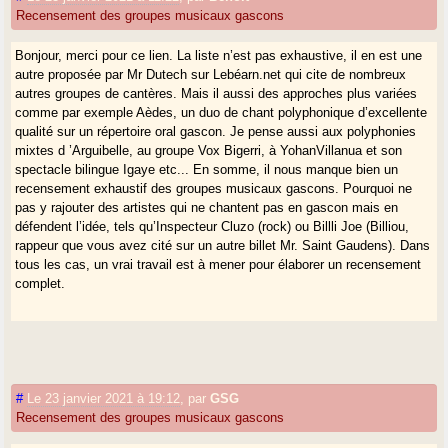
Recensement des groupes musicaux gascons
Bonjour, merci pour ce lien. La liste n’est pas exhaustive, il en est une
autre proposée par Mr Dutech sur Lebéarn.net qui cite de nombreux
autres groupes de cantères. Mais il aussi des approches plus variées
comme par exemple Aèdes, un duo de chant polyphonique d’excellente
qualité sur un répertoire oral gascon. Je pense aussi aux polyphonies
mixtes d ’Arguibelle, au groupe Vox Bigerri, à YohanVillanua et son
spectacle bilingue Igaye etc... En somme, il nous manque bien un
recensement exhaustif des groupes musicaux gascons. Pourquoi ne
pas y rajouter des artistes qui ne chantent pas en gascon mais en
défendent l’idée, tels qu’Inspecteur Cluzo (rock) ou Billli Joe (Billiou,
rappeur que vous avez cité sur un autre billet Mr. Saint Gaudens). Dans
tous les cas, un vrai travail est à mener pour élaborer un recensement
complet.
#
Le 23 janvier 2021 à 19:12
,
par
GSG
Recensement des groupes musicaux gascons