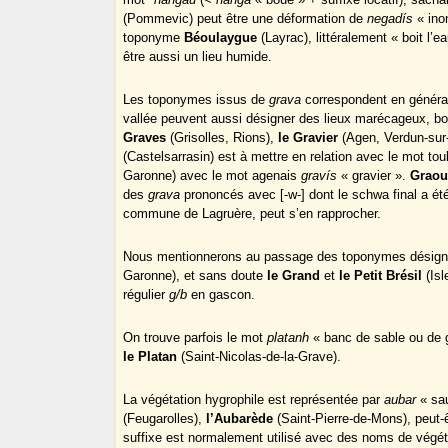
(Pommevic) peut être une déformation de
negadís
« ino
toponyme
Béoulaygue
(Layrac), littéralement « boit l’e
être aussi un lieu humide.
Les toponymes issus de
grava
correspondent en général
vallée peuvent aussi désigner des lieux marécageux, b
Graves
(Grisolles, Rions),
le Gravier
(Agen, Verdun-sur
(Castelsarrasin) est à mettre en relation avec le mot to
Garonne) avec le mot agenais
gravís
« gravier ».
Graou
des
grava
prononcés avec [-w-] dont le schwa final a ét
commune de Lagruère, peut s’en rapprocher.
Nous mentionnerons au passage des toponymes désignan
Garonne), et sans doute
le Grand
et
le Petit Brésil
(Isl
régulier
g/b
en gascon.
On trouve parfois le mot
platanh
« banc de sable ou de 
le Platan
(Saint-Nicolas-de-la-Grave).
La végétation hygrophile est représentée par
aubar
« sau
(Feugarolles),
l’Aubarède
(Saint-Pierre-de-Mons), peut-
suffixe est normalement utilisé avec des noms de végéta