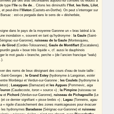
 formées par des bras secondaires aujourd’hui comblés ou réduits à
 de type
l’Ile
ou
Ile de
... Citons les diminutifs
l’Ilot
,
les Ilots, Lilot
,
 et peut-être
l’Illeton
(Castets-en-Dorthe). On peut s’interroger sur
t Barsac : est-ce
porgada
dans le sens de « désherbée,
ésigne dans le pays de la moyenne Garonne un « bras latéral à la
’une inondation », souvent en tant qu’hydronyme :
la Gaule
(Saint-
 Sérignac-sur-Garonne),
ruisseau de la Gaule
(Montesquieu,
e de Girod
(Cordes-Tolosannes),
Gaule de Montiflart
(Escatalens).
igourdin
gaula
« boue très liquide », cf. aussi le dauphinois
iger le mot
gaula
« branche, perche » (de l’ancien francique
*walu
)
..).
ouver des noms de lieux désignant des cours d’eau de toute taille :
le-Saint-Georges ;
le Grand Estey
(hydronyme à Langoiran,
estèir
entre Monbéqui et Verdun-sur-Garonne ;
les Coulets
(hydronyme à
leton) ;
Lasaygues
(Damazan) et
les Aygues
(Pommevic,
aiga
Touron
(Caudecoste,
toron
« source ») ;
la Pimpine
(ruisseau se
ou
et
Pichoré
(Verdun-sur-Garonne),
ruisseau de Pichagouille
(Le
 (et ce dernier signifiant « pisse brebis ») ;
Lagau
(Tonneins,
agau
sa
« rigole d’assèchement des zones marécageuses pour évacuer
né les hydronymes
Baradasse
(Sérignac-sur-Garonne) et
ruisseau