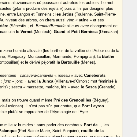
terrains alluvionnaires où poussaient autrefois les aubiers. Le mot
 saules (
gitar
« produire des rejets ») puis a fini par désigner plus
nne, entre Langon et Tonneins :
les Jetins
(Toulenne, Saint-Pierre-
Au niveau des arbres, on citera aussi
vèrn
« aulne » et ses
atère
(Sénestis ; cf.
Bernata/Bernada
ailleurs avec changement de
 masculin
le Vernet
(Montech),
Grand
et
Petit Bernisca
(Damazan)
 zone humide alluviale (les barthes de la vallée de l’Adour ou de la
ne, Mongauzy, Montpouillan, Marmande, Pompignan),
la Barthe
ntpouillan) et le dérivé péjoratif
la Bartouille
(Merles).
résentées :
canavèra/canavèla
« roseau » avec
Caneberots
 ;
junc
« jonc » avec
la Junca
(Villenave-d’Ornon ; mot féminisé à
enis) ;
sesca
« massette, maîche, iris » avec
le Sesca
(Grenade).
s, mais on trouve quand même
Pré des Grenouilles
(Béguey),
-de-Lusignan). Il n’est pas sûr, par contre, que
Port Leyron
ble plutôt se rapprocher de l’étymologie de l’Eyre.
aux milieux humides : sans parler des nombreux
Port de
..., les
 Palanque
(Port-Sainte-Marie, Saint-Porquier),
rouille de la
ac) avec la racine
palanca
« planche pour passer un ruisseau » ;
le