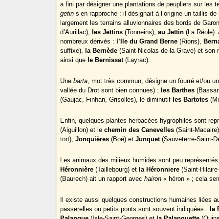
a fini par désigner une plantations de peupliers sur les 
getin
s’en rapproche : il désignait à l’origine un taillis de
largement les terrains alluvionnaires des bords de Garo
d’Aurillac),
les Jettins
(Tonneins),
au Jettin
(La Réole). 
nombreux dérivés :
l’Ile du Grand Berne
(Rions),
Bern
suffixe),
la Bernède
(Saint-Nicolas-de-la-Grave) et son
ainsi que
le Bernissat
(Layrac).
Une
barta
, mot très commun, désigne un fourré et/ou une
vallée du Drot sont bien connues) :
les Barthes
(Bassan
(Gaujac, Finhan, Grisolles), le diminutif
les Bartotes
(Mo
Enfin, quelques plantes herbacées hygrophiles sont rep
(Aiguillon) et le
chemin des Canevelles
(Saint-Macaire)
tort),
Jonquières
(Boé) et
Junquet
(Sauveterre-Saint-D
Les animaux des milieux humides sont peu représenté
Héronnière
(Taillebourg) et
la Héronniere
(Saint-Hilaire
(Baurech) ait un rapport avec
hairon
« héron » ; cela sem
Il existe aussi quelques constructions humaines liées 
passerelles ou petits ponts sont souvent indiquées :
la
Palanque
(Isle-Saint-Georges) et
la Palanquette
(Quins