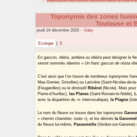
Toponymie des zones humide
Toulouse et 
jeudi 24 décembre 2020
-
Gaby
Ecologie
|
3
En gascon,
ribèra, arribèra
ou
ribèira
peut désigner le fle
seront nommés
ribeirins
«
Un franc gascon de nòsta rib
C’est ainsi que l’on trouve de nombreux toponymes fr
Mas-Grenier, Grisolles) ou Larivière (Saint-Nicolas-de
(Feugarolles) ou le diminutif
Ribérot
(Nicole). Mais pour 
Pierre-d’Aurillac),
las Planes
(Saint-Romain-le-Noble),
L
avec la disparition du -n- intervocalique),
la Plagne
(Isl
Le nom du fleuve se trouve dans les toponymes
Garon
« chemin charretier, route »), et les dérivés
la Garonnel
du fleuve lui-même,
Passevieille
(Verdun-sur-Garonne) 