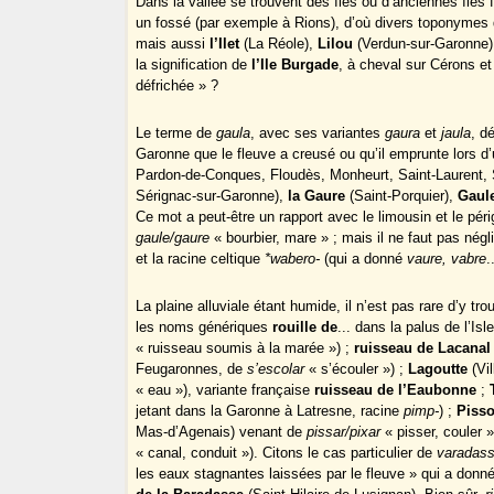
Dans la vallée se trouvent des îles ou d’anciennes îles
un fossé (par exemple à Rions), d’où divers toponymes
mais aussi
l’Ilet
(La Réole),
Lilou
(Verdun-sur-Garonne),
la signification de
l’Ile Burgade
, à cheval sur Cérons e
défrichée » ?
Le terme de
gaula
, avec ses variantes
gaura
et
jaula
, d
Garonne que le fleuve a creusé ou qu’il emprunte lors d
Pardon-de-Conques, Floudès, Monheurt, Saint-Laurent,
Sérignac-sur-Garonne),
la Gaure
(Saint-Porquier),
Gaul
Ce mot a peut-être un rapport avec le limousin et le pér
gaule/gaure
« bourbier, mare » ; mais il ne faut pas négl
et la racine celtique
*wabero-
(qui a donné
vaure, vabre
.
La plaine alluviale étant humide, il n’est pas rare d’y tr
les noms génériques
rouille de
... dans la palus de l’Is
« ruisseau soumis à la marée ») ;
ruisseau de Lacanal
Feugaronnes, de
s’escolar
« s’écouler ») ;
Lagoutte
(Vil
« eau »), variante française
ruisseau de l’Eaubonne
;
jetant dans la Garonne à Latresne, racine
pimp-
) ;
Piss
Mas-d’Agenais) venant de
pissar/pixar
« pisser, couler »
« canal, conduit »). Citons le cas particulier de
varadas
les eaux stagnantes laissées par le fleuve » qui a don