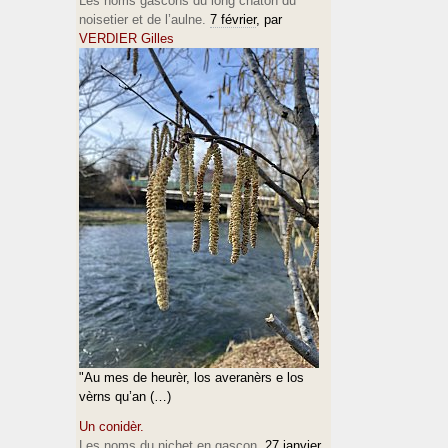
Les noms gascons du long chaton du
noisetier et de l’aulne.
7 février
, par
VERDIER Gilles
"Au mes de heurèr, los averanèrs e los
vèrns qu’an (…)
Un conidèr.
Les noms du nichet en gascon.
27 janvier
,