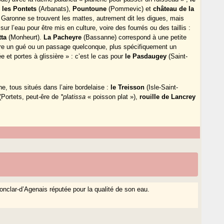
,
les Pontets
(Arbanats),
Pountoune
(Pommevic) et
château de la
a Garonne se trouvent les mattes, autrement dit les digues, mais
ur l’eau pour être mis en culture, voire des fourrés ou des taillis :
ta
(Monheurt).
La Pacheyre
(Bassanne) correspond à une petite
re un gué ou un passage quelconque, plus spécifiquement un
t portes à glissière » : c’est le cas pour
le Pasdaugey
(Saint-
e, tous situés dans l’aire bordelaise :
le Treisson
(Isle-Saint-
(Portets, peut-êre de
*platissa
« poisson plat »),
rouille de Lancrey
nclar-d’Agenais réputée pour la qualité de son eau.