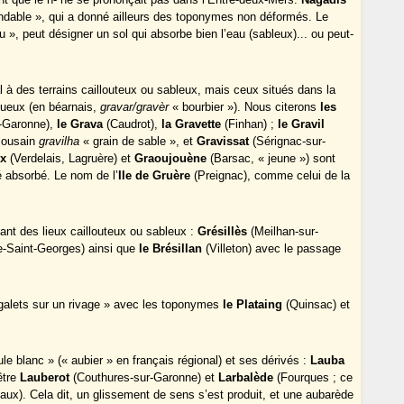
ndable », qui a donné ailleurs des toponymes non déformés. Le
au », peut désigner un sol qui absorbe bien l’eau (sableux)... ou peut-
 à des terrains caillouteux ou sableux, mais ceux situés dans la
oueux (en béarnais,
gravar/gravèr
« bourbier »). Nous citerons
les
-Garonne),
le Grava
(Caudrot),
la Gravette
(Finhan) ;
le Gravil
ulousain
gravilha
« grain de sable », et
Gravissat
(Sérignac-sur-
x
(Verdelais, Lagruère) et
Graoujouène
(Barsac, « jeune ») sont
é absorbé. Le nom de l’
Ile de Gruère
(Preignac), comme celui de la
t des lieux caillouteux ou sableux :
Grésillès
(Meilhan-sur-
e-Saint-Georges) ainsi que
le Brésillan
(Villeton) avec le passage
galets sur un rivage » avec les toponymes
le Plataing
(Quinsac) et
le blanc » (« aubier » en français régional) et ses dérivés :
Lauba
être
Lauberot
(Couthures-sur-Garonne) et
Larbalède
(Fourques ; ce
ux). Cela dit, un glissement de sens s’est produit, et une aubarède