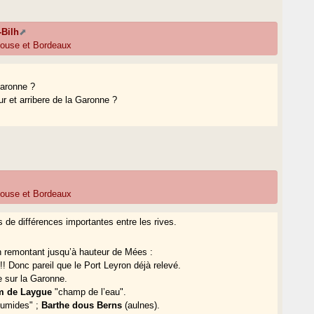
-Bilh
louse et Bordeaux
 Garonne ?
our et arribere de la Garonne ?
louse et Bordeaux
de différences importantes entre les rives.
 en remontant jusqu’à hauteur de Mées :
!! Donc pareil que le Port Leyron déjà relevé.
 sur la Garonne.
m de Laygue
"champ de l’eau".
umides" ;
Barthe dous Berns
(aulnes).