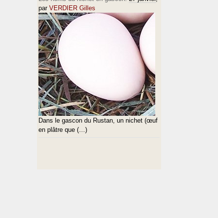
par
VERDIER Gilles
Dans le gascon du Rustan, un nichet (œuf
en plâtre que (…)