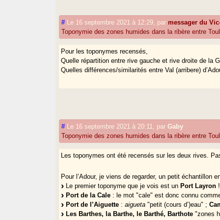
#
Le 16 septembre 2021 à 12:29
,
par
messager du Vic
Toponymie des zones humides dans la ribère entre Tou
Pour les toponymes recensés,
Quelle répartition entre rive gauche et rive droite de la
Quelles différences/similarités entre Val (arribere) d’Ad
#
Le 16 septembre 2021 à 20:11
,
par
Gaby
Toponymie des zones humides dans la ribère entre Tou
Les toponymes ont été recensés sur les deux rives. Pas 
Pour l’Adour, je viens de regarder, un petit échantillon
Le premier toponyme que je vois est un
Port Layron
!
Port de la Cale
: le mot "cale" est donc connu comme
Port de l’Aiguette
:
aigueta
"petit (cours d’)eau" ;
Ca
Les Barthes, la Barthe, le Barthé, Barthote
"zones h