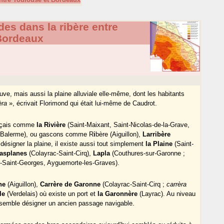
s dans la ribère entre
Bordeaux
uve, mais aussi la plaine alluviale elle-même, dont les habitants
èra
», écrivait Florimond qui était lui-même de Caudrot.
ançais comme
la Rivière
(Saint-Maixant, Saint-Nicolas-de-la-Grave,
-la-Balerme), ou gascons comme R
i
bère (Aiguillon),
Larribère
désigner la plaine, il existe aussi tout simplement
la Plaine
(Saint-
asplanes
(Colayrac-Saint-Cirq),
Lapla
(Couthures-sur-Garonne ;
e-Saint-Georges, Ayguemorte-les-Graves).
ne
(Aiguillon),
Carrère de Garonne
(Colayrac-Saint-Cirq ;
carrèra
le
(Verdelais) où existe un port et
la Garonnère
(Layrac). Au niveau
semble désigner un ancien passage navigable.