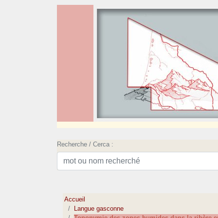
Recherche / Cerca :
Accueil
Langue gasconne
Toponymie des zones humides dans la ribère e