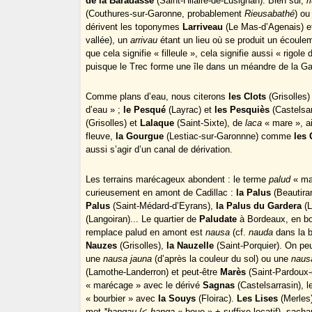
de la Baradasse
(Saint-Hilaire-de-Lusignan). Bien sûr,
r
(Couthures-sur-Garonne, probablement
Rieusabathé
) o
dérivent les toponymes
Larriveau
(Le Mas-d’Agenais) 
vallée), un
arrivau
étant un lieu où se produit un écoule
que cela signifie « filleule », cela signifie aussi « rigole 
puisque le Trec forme une île dans un méandre de la G
Comme plans d’eau, nous citerons
les Clots
(Grisolles)
d’eau » ;
le Pesqué
(Layrac) et
les Pesquiès
(Castelsa
(Grisolles) et
Lalaque
(Saint-Sixte), de
laca
« mare », a
fleuve,
la Gourgue
(Lestiac-sur-Garonnne) comme
les
aussi s’agir d’un canal de dérivation.
Les terrains marécageux abondent : le terme
palud
« mar
curieusement en amont de Cadillac :
la Palus
(Beautira
Palus
(Saint-Médard-d’Eyrans),
la Palus du Gardera
(L
(Langoiran)... Le quartier de
Paludate
à Bordeaux, en bo
remplace palud en amont est
nausa
(cf.
nauda
dans la b
Nauzes
(Grisolles),
la Nauzelle
(Saint-Porquier). On pe
une
nausa jauna
(d’après la couleur du sol) ou une
naus
(Lamothe-Landerron) et peut-être
Marès
(Saint-Pardoux-
« marécage » avec le dérivé
Sagnas
(Castelsarrasin), 
« bourbier » avec
la Souys
(Floirac).
Les Lises
(Merles
mot
*hangau
(<
hanga
« boue » + suffixe locatif), sach