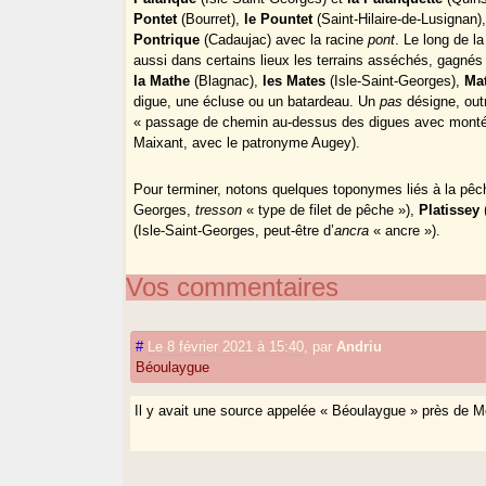
Pontet
(Bourret),
le Pountet
(Saint-Hilaire-de-Lusignan)
Pontrique
(Cadaujac) avec la racine
pont
. Le long de l
aussi dans certains lieux les terrains asséchés, gagnés s
la Mathe
(Blagnac),
les Mates
(Isle-Saint-Georges),
Mat
digue, une écluse ou un batardeau. Un
pas
désigne, out
« passage de chemin au-dessus des digues avec montée e
Maixant, avec le patronyme Augey).
Pour terminer, notons quelques toponymes liés à la pêch
Georges,
tresson
« type de filet de pêche »),
Platissey
(Isle-Saint-Georges, peut-être d’
ancra
« ancre »).
Vos commentaires
#
Le 8 février 2021 à 15:40
,
par
Andriu
Béoulaygue
Il y avait une source appelée « Béoulaygue » près de Mo