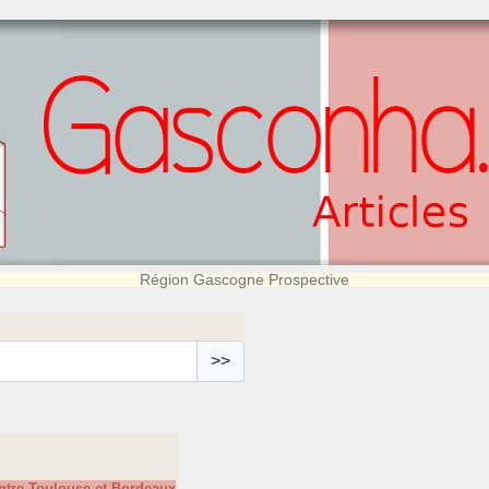
Région Gascogne Prospective
>>
ntre Toulouse et Bordeaux