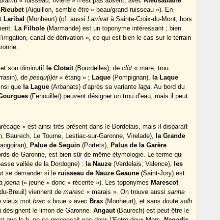
iu/arriu
« ruisseau, rivière » n’est pas absent, avec
Rieusabathe
u
Rieubet
(Aiguillon, semble être « beau/grand ruisseau »). En
et
Laribal
(Monheurt) (cf. aussi
Larrivat
à Sainte-Croix-du-Mont, hors
ment.
La Filhole
(Marmande) est un toponyme intéressant ; bien
d’irrigation, canal de dérivation », ce qui est bien le cas sur le terrain
aronne.
 et son diminutif
le Clotait
(Bourdelles), de
clòt
« mare, trou
rrasin), de
pesqu(i)èr
« étang » ;
Laque
(Pompignan),
la Laque
insi que
la Lague
(Arbanats) d’après sa variante
laga
. Au bord du
 Gourgues
(Fenouillet) peuvent désigner un trou d’eau, mais il peut
écage » est ainsi très présent dans le Bordelais, mais il disparaît
n, Baurech, Le Tourne, Lestiac-sur-Garonne, Virelade),
la Grande
angoiran),
Palue de Seguin
(Portets),
Palus de la Garère
rds de Garonne, est bien sûr de même étymologie. Le terme qui
asse vallée de la Dordogne) :
la Nauze
(Verdelais, Valence),
les
ut se demander si le
ruisseau de Nauze Geaune
(Saint-Jory) est
a joena
(« jeune » donc « récente »). Les toponymes
Marescot
du-Breuil) viennent de
maresc
« marais ». On trouve aussi
sanha
le vieux mot
brac
« boue » avec
Brax
(Monheurt), et sans doute
solh
) désignent le limon de Garonne.
Angaut
(Baurech) est peut-être le
ant que le h- ne se prononçait pas dans l’Entre-deux-Mers.
Nagadis