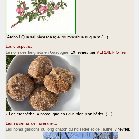
"Atcho ! Que sei pèdescauç e los ronçabueus que’m (…)
Los crespèths.
Le nom des beignets en Gascogne.
19 février
, par
VERDIER Gilles
« Los crespèths, a nosta, que cau que sian plan bèths, (…)
Las sarsenas de l’averanèr...
Les noms gascons du long chaton du noisetier et de l’aulne.
7 février
,