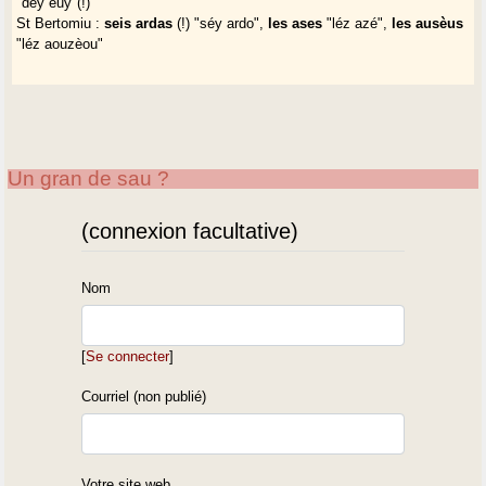
"déy euy"(!)
St Bertomiu :
seis ardas
(!) "séy ardo",
les ases
"léz azé",
les ausèus
"léz aouzèou"
Un gran de sau ?
(connexion facultative)
Nom
[
Se connecter
]
Courriel (non publié)
Votre site web