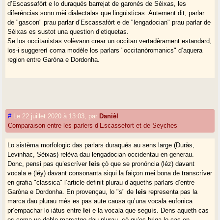
d’Escassafòrt e lo duraqués barrejat de garonés de Sèixas, les
diferéncias sonn mèi dialectalas que lingüisticas. Autement dit, parlar
de "gascon" prau parlar d’Escassafòrt e de "lengadocian" prau parlar de
Sèixas es sustot una question d’etiquetas.
Se los occitanistas volèvann crear un occitan vertadèrament estandard,
los-i suggererí coma modèle los parlars "occitanòromanics" d’aquera
region entre Garòna e Dordonha.
#
Le 22 juillet 2020 à 13:03
,
par
Danièl
Comparaison entre les parlers d’Escassefort et de Seyches
Lo sistèma morfologic das parlars duraqués au sens large (Duràs,
Levinhac, Sèixas) relèva dau lengadocian occidentau en generau.
Donc, pensi pas qu’escríver
leis
çò que se pronóncia (léz) davant
vocala e (léy) davant consonanta siqui la faiçon mei bona de transcríver
en grafia "classica" l’article definit plurau d’aqueths parlars d’entre
Garòna e Dordonha. En provençau, lo "s" de
leis
representa pas la
marca dau plurau mès es pas aute causa qu’una vocala eufonica
pr’empachar lo iàtus entre
lei
e la vocala que seguís. Dens aqueth cas
es coma un doble marcatge dau plurau, çò qu’es briga lo cas en