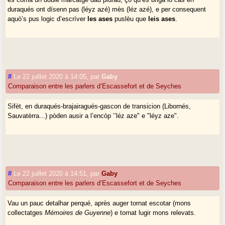
duraqués ont dísenn pas (léyz azé) mès (léz azé), e per consequent
aquò’s pus logic d’escríver
les ases
puslèu que
leis ases
.
#
Le 22 juillet 2020 à 14:05
,
par
Gaby
Comparaison entre les parlers d’Escassefort et de Seyches
Sifèt, en duraqués-brajairagués-gascon de transicion (Libornés,
Sauvatèrra...) pòden ausir a l’encòp ’’léz aze" e "léyz aze".
#
Le 22 juillet 2020 à 14:51
,
par
Gaby
Comparaison entre les parlers d’Escassefort et de Seyches
Vau un pauc detalhar perqué, après auger tornat escotar (mons
collectatges
Mémoires de Guyenne
) e tornat lugir mons relevats.