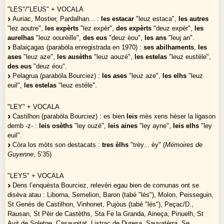
"LES"/"LEUS" + VOCALA
Auriac, Mostier, Pardalhan... :
les estacar
"leuz estaca",
les autres
"lez aoutre",
les expèrts
"lez expèr",
des expèrts
"deuz expèr",
les
aurelhas
"leuz oourèille",
des eus
"deuz èou",
les ans
"leuj an".
Balaiçagas (parabòla enregistrada en 1970) :
ses abilhaments
,
les
ases
"leuz aze",
les ausèths
"leuz aouzé",
les estelas
"leuz eustéle",
des eus
"deuz éou".
Pelagrua (parabòla Bourciez) :
les ases
"leuz aze",
les elhs
"leuz
euil",
les estelas
"leuz estéle".
"LEY" + VOCALA
Castilhon (parabòla Bourciez) : es bien
leis
mès xens hèser la ligason
demb -z- :
leis osèths
"ley ouzé",
leis aines
"ley ayne",
leis elhs
"ley
euil".
Còra los mòts son destacats :
tres èlhs
"trèy... èy" (
Mémoires de
Guyenne
, 5’35)
"LEYS" + VOCALA
Dens l’enquèsta Bourciez, relevèri egau bien de comunas ont se
disèva atau : Liborna, Semelion, Baron (tabé "lés"), Molon, Peisseguin,
St Genés de Castilhon, Vinhonet, Pujòus (tabé "lés"), Peçac/D.,
Rausan, St Pèir de Castèths, Sta Fe la Granda, Aineça, Pinuelh, St
Avit de Soletge, Casaugitat, Listrac de Duresa, Sauvatèrra. Se