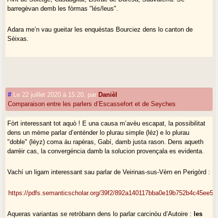
barregèvan demb les fòrmas "lés/leus".
Adara me’n vau gueitar les enquèstas Bourciez dens lo canton de
Sèixas.
#
Le 22 juillet 2020 à 15:20
,
par
Danièl
Comparaison entre les parlers d’Escassefort et de Seyches
Fòrt interessant tot aquò ! E una causa m’avèu escapat, la possibilitat
dens un mème parlar d’enténder lo plurau simple (léz) e lo plurau
"doble" (léyz) coma áu rapèras, Gabí, damb justa rason. Dens aqueth
darrèir cas, la convergéncia damb la solucion provençala es evidenta.
Vachí un ligam interessant sau parlar de Veirinas-sus-Vèrn en Perigòrd :
https://pdfs.semanticscholar.org/39f2/892a140117bba0e19b752b4c45ee56
Aqueras variantas se retròbann dens lo parlar carcinòu d’Autoire :
les