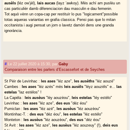
ausèls
(léz ow’jèl),
lais aucas
(layz ’awkoy). Mès achí am puslèu un
cas particulièr damb diferenciacion dau masculin e dau femenin.
Tot aquò vènn un copa-cap per restituïr lo pus "logicament"possible
totas aqueras variantas en grafia classica. Pensi pas que lo mitan
occitanista i augi pensat un jorn o lavetz damòri dens une granda
ignorància.
#
Le 22 juillet 2020 à 15:30
,
par
Gaby
Comparaison entre les parlers d’Escassefort et de Seyches
St Pèir de Levinhac :
les ases
"léz aze",
les ausèths
"léz aouzé"
Cambes :
les ases
"léz azés" mès
leis ausèls
"léyz aouzèls" e...
las
estelas
"laz estélos" !
La Capèla :
leis ausèus
"léy aouzèou",
leis estelas
"léy estélo"
Levinhac :
les ases
"léz aze",
des eus
"déz éou"
Pumiclan :
les ases
"léz azé",
les ausèus
"léz aouzèou"
Montinhac-T. :
des eus
"déz éou",
les estelas
"léz estélo"
Monteton :
les ausèus
"léz aouzèou",
des eus
"déz éou"
St Avit :
les ases
"léz aze",
les ausèus
"léz aouzeuy" (!),
deis eus