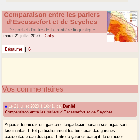
Comparaison entre les parlers
d’Escassefort et de Seyches
De part et d’autre de la frontière linguistique
mardi 21 juillet 2020
-
Gaby
Bésaume
|
6
Vos commentaires
#
Le 21 juillet 2020 à 16:41
,
par
Danièl
Comparaison entre les parlers d’Escassefort et de Seyches
Aqueras termièras ont gascon e lengadocian bóirann ses aigas sonn
fascinantas. E tot particulièrament les termièras dau garonés
occidentau e dau duraqués. Entre lo garonés barrejat de duraqués