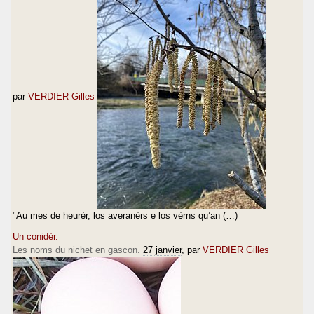
par
VERDIER Gilles
"Au mes de heurèr, los averanèrs e los vèrns qu’an (…)
Un conidèr.
Les noms du nichet en gascon.
27 janvier
, par
VERDIER Gilles