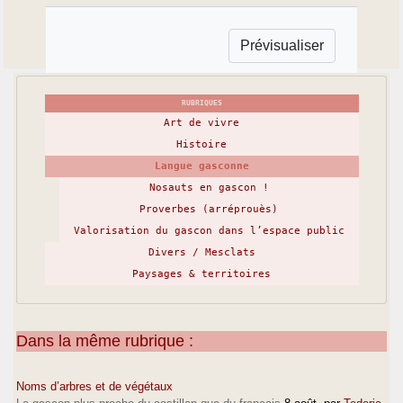
RUBRIQUES
Art de vivre
Histoire
Langue gasconne
Nosauts en gascon !
Proverbes (arréprouès)
Valorisation du gascon dans l’espace public
Divers / Mesclats
Paysages & territoires
Dans la même rubrique :
Noms d’arbres et de végétaux