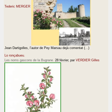
Tederic MERGER
Jean Dartigolles, l’autor de Pey Marsau dejà comentat (…)
Lo ronçabueu.
Les noms gascons de la Bugrane.
28 février
, par
VERDIER Gilles