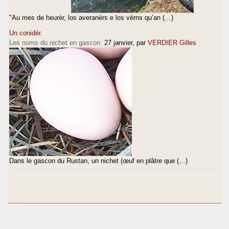
"Au mes de heurèr, los averanèrs e los vèrns qu’an (…)
Un conidèr.
Les noms du nichet en gascon.
27 janvier
, par
VERDIER Gilles
Dans le gascon du Rustan, un nichet (œuf en plâtre que (…)