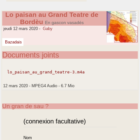
Lo paisan au Grand Teatre de
Bordèu
En gascon vasadés
jeudi 12 mars 2020
-
Gaby
Bazadais
Documents joints
lo_paisan_au_grand_teatre-3.m4a
12 mars 2020
-
MPEG4 Audio
-
6.7 Mio
Un gran de sau ?
(connexion facultative)
Nom