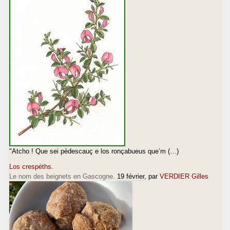
"Atcho ! Que sei pèdescauç e los ronçabueus que’m (…)
Los crespèths.
Le nom des beignets en Gascogne.
19 février
, par
VERDIER Gilles