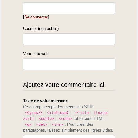
[
Se connecter
]
Courriel (non publié)
Votre site web
Ajoutez votre commentaire ici
Texte de votre message
Ce champ accepte les raccourcis SPIP
{{gras}}
{italique}
-*liste
[texte-
et le code HTML
>url]
<quote>
<code>
. Pour créer des
<q>
<del>
<ins>
paragraphes, laissez simplement des lignes vides.