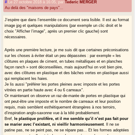
#
Le 27 octobre 2018 à 16:05
,
par
Tederic MERGER
Au delà des "maisons de pays"...
J’espère que dans l’ensemble ce document sera lisible. Il est au format
image jpg et quelques manipulations (par exemple un clic droit et le
choix "Afficher l’image", après un premier clic gauche) sont
nécessaires.
Après une première lecture, je me suis dit que certaines préconisations
sur les choses à éviter était un peu dépassées : par exemple « les
clôtures en plaques de ciment, en tubes métalliques et en planches
façon ranch » sont déconseillées, mais aujourd’hui on voit bien pire,
avec des clôtures en plastique et des bâches vertes en plastique aussi
qui remplacent les haies.
Je lis aussi "préférer les portes pleines avec imposte et les portes
vitrées en partie haute avec 4 ou 6 carreaux".
Or maintenant on observe un raz-de-marée de portes en plastique qui
ont peut-être une imposte et le nombre de carreaux et leur position
requis, mais semblent esthétiquement étrangères à nos terroirs,
d’inspiration anglo-saxonne vue à la télé probablement.
Bref,
le plastique prolifère, et il me semble qu’il n’est pas fait pour
se marier avec l’existant, ni vieillir harmonieusement
. Il ne se
patine pas, ne se peint pas, ne se répare pas... Et les formes adoptées