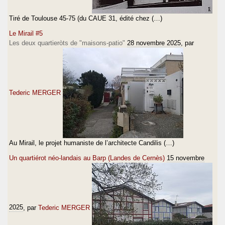
Tiré de Toulouse 45-75 (du CAUE 31, édité chez (…)
Le Mirail #5
Les deux quartieròts de "maisons-patio"
28 novembre 2025
, par
Tederic MERGER
Au Mirail, le projet humaniste de l’architecte Candilis (…)
Un quartiérot néo-landais au Barp (Landes de Cernès)
15 novembre
2025
, par
Tederic MERGER