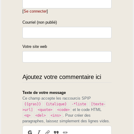
[
Se connecter
]
Courriel (non publié)
Votre site web
Ajoutez votre commentaire ici
Texte de votre message
Ce champ accepte les raccourcis SPIP
{{gras}}
{italique}
-*liste
[texte-
et le code HTML
>url]
<quote>
<code>
. Pour créer des
<q>
<del>
<ins>
paragraphes, laissez simplement des lignes vides.