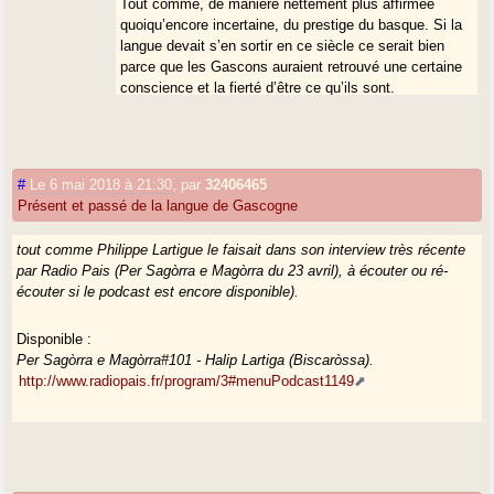
Tout comme, de manière nettement plus affirmée
quoiqu’encore incertaine, du prestige du basque. Si la
langue devait s’en sortir en ce siècle ce serait bien
parce que les Gascons auraient retrouvé une certaine
conscience et la fierté d’être ce qu’ils sont.
Il serait bien intéressant de voir ce qu’il en est du côté
de la Cornouaille anglaise par exemple, cas un peu
similaire au nôtre quoiqu’avec une langue à peu près
#
Le 6 mai 2018 à 21:30
,
par
32406465
éteinte dès la fin du XVIIIè siècle. Or éteint, le gascon
Présent et passé de la langue de Gascogne
ne l’est toujours pas alors que ce devrait déjà être le
cas. Ces dernières années j’ai été frappé du nombre
tout comme Philippe Lartigue le faisait dans son interview très récente
de personnes avec qui on peut encore parler gascon
par Radio Pais (Per Sagòrra e Magòrra du 23 avril), à écouter ou ré-
sans réticence de leur part (vous le savez, cette
écouter si le podcast est encore disponible).
réticence a longtemps été un obstacle assez radical)
et pas seulement dans les milieux supposés militants
Disponible :
de la langue. C’est très peu certes mais plus, peut-
Per Sagòrra e Magòrra#101 - Halip Lartiga (Biscaròssa).
être, que vous ne le pensez, vivant depuis longtemps
http://www.radiopais.fr/program/3#menuPodcast1149
loin de nos terres.
Et quoi qu’il en soit, nous sommes nombreux à aimer
et pratiquer le gascon comme une langue vivante.
En tant que langue morte il ne m’intéresserait plus