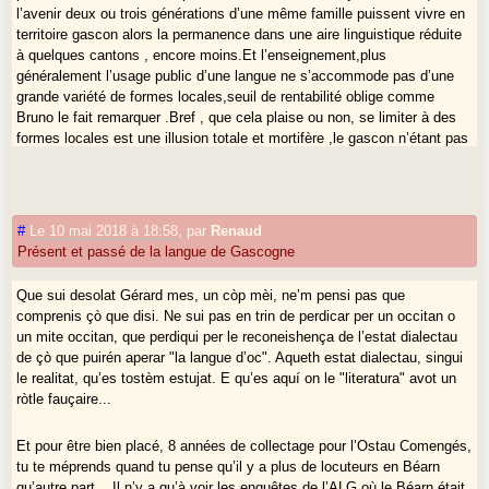
l’avenir deux ou trois générations d’une même famille puissent vivre en
territoire gascon alors la permanence dans une aire linguistique réduite
à quelques cantons , encore moins.Et l’enseignement,plus
généralement l’usage public d’une langue ne s’accommode pas d’une
grande variété de formes locales,seuil de rentabilité oblige comme
Bruno le fait remarquer .Bref , que cela plaise ou non, se limiter à des
formes locales est une illusion totale et mortifère ,le gascon n’étant pas
en ce cas une rareté.
Quant à invoquer le continuum de Bayonne à Nice , c’est être otage de
l’illusion mistralienne et occitaniste .Le continuum existe bien sûr ,à
l’état de nature, à l’intérieur de toute famille de langues ,dans notre cas,
#
Le 10 mai 2018 à 18:58
,
par
Renaud
les langues latines.Et si ce continnuum horizontal commence bien vers
Présent et passé de la langue de Gascogne
Bayonne (à l’ouest, c’est l’océan !) il se poursuit bien au-delà de Nice,
vers ce que l’Antiquité classique appelait la Gaule cisalpine, c’est-à-dire
Que sui desolat Gérard mes, un còp mèi, ne’m pensi pas que
l’Italie du Nord jusqu’aux escarpements vénitiens orientaux où
comprenis çò que disi. Ne sui pas en trin de perdicar per un occitan o
commencent les parlers slaves (slovène et croate).Là on touche une
un mite occitan, que perdiqui per le reconeishença de l’estat dialectau
vraie et solide frontière , un haut mur linguistique.Idem du sud au nord
de çò que puirén aperar "la langue d’oc". Aqueth estat dialectau, singui
(pourquoi cette obsession de la ligne horizontale « dis Aups aus
le realitat, qu’es tostèm estujat. E qu’es aquí on le "literatura" avot un
Pireneus » sinon pour conforter le mythe occitan ?). D’Elche en Pays
ròtle fauçaire...
valencien au sud, jusqu’à la limite des pays flamands vers Hazebrouck,
la même continuité existe ,les pays du Croissant jouant le rôle de
Et pour être bien placé, 8 années de collectage pour l’Ostau Comengés,
transition que l’on sait entre parlers d’oc et d’oil.Mais voila, ces
tu te méprends quand tu pense qu’il y a plus de locuteurs en Béarn
continuités naturelles (recouvertes de plus en plus par les langues
qu’autre part... Il n’y a qu’à voir les enquêtes de l’ALG où le Béarn était