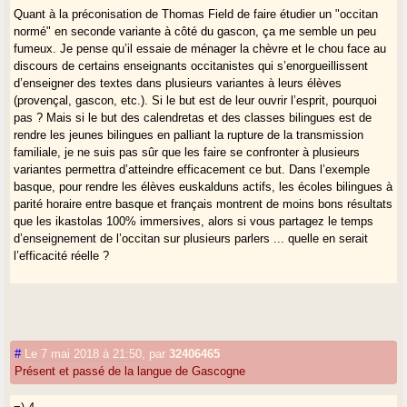
Quant à la préconisation de Thomas Field de faire étudier un "occitan
normé" en seconde variante à côté du gascon, ça me semble un peu
fumeux. Je pense qu’il essaie de ménager la chèvre et le chou face au
discours de certains enseignants occitanistes qui s’enorgueillissent
d’enseigner des textes dans plusieurs variantes à leurs élèves
(provençal, gascon, etc.). Si le but est de leur ouvrir l’esprit, pourquoi
pas ? Mais si le but des calendretas et des classes bilingues est de
rendre les jeunes bilingues en palliant la rupture de la transmission
familiale, je ne suis pas sûr que les faire se confronter à plusieurs
variantes permettra d’atteindre efficacement ce but. Dans l’exemple
basque, pour rendre les élèves euskalduns actifs, les écoles bilingues à
parité horaire entre basque et français montrent de moins bons résultats
que les ikastolas 100% immersives, alors si vous partagez le temps
d’enseignement de l’occitan sur plusieurs parlers ... quelle en serait
l’efficacité réelle ?
Dernière remarque, T. Field doute de la possibilité d’un gascon normé.
Mais pour produire les documents ressources et les manuels en
gascon, il a bien fallu choisir "un" gascon : lequel ?
#
Le 7 mai 2018 à 21:50
,
par
32406465
Présent et passé de la langue de Gascogne