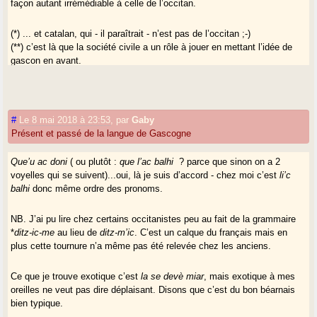
façon autant irrémédiable à celle de l’occitan.
(*) ... et catalan, qui - il paraîtrait - n’est pas de l’occitan ;-)
(**) c’est là que la société civile a un rôle à jouer en mettant l’idée de
gascon en avant.
6. & 8.
Il me semble que le mot "dròle" est passé dans le français
régional : dans les Landes et Bas-Adour par exemple, il arrive que l’on
l’entende ce mot dans la bouche de certains parents trentenaires et
#
Le 8 mai 2018 à 23:53
,
par
Gaby
quadras.
Présent et passé de la langue de Gascogne
Que’u ac doni
( ou plutôt :
que l’ac balhi
? parce que sinon on a 2
voyelles qui se suivent)...oui, là je suis d’accord - chez moi c’est
li’c
balhi
donc même ordre des pronoms.
NB. J’ai pu lire chez certains occitanistes peu au fait de la grammaire
*
ditz-ic-me
au lieu de
ditz-m’ic
. C’est un calque du français mais en
plus cette tournure n’a même pas été relevée chez les anciens.
Ce que je trouve exotique c’est
la se devè miar
, mais exotique à mes
oreilles ne veut pas dire déplaisant. Disons que c’est du bon béarnais
bien typique.