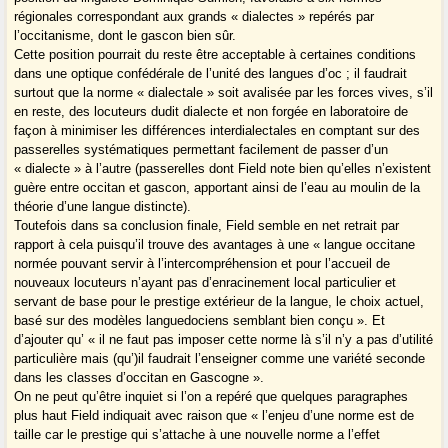
régionales correspondant aux grands « dialectes » repérés par
l’occitanisme, dont le gascon bien sûr.
Cette position pourrait du reste être acceptable à certaines conditions
dans une optique confédérale de l’unité des langues d’oc ; il faudrait
surtout que la norme « dialectale » soit avalisée par les forces vives, s’il
en reste, des locuteurs dudit dialecte et non forgée en laboratoire de
façon à minimiser les différences interdialectales en comptant sur des
passerelles systématiques permettant facilement de passer d’un
« dialecte » à l’autre (passerelles dont Field note bien qu’elles n’existent
guère entre occitan et gascon, apportant ainsi de l’eau au moulin de la
théorie d’une langue distincte).
Toutefois dans sa conclusion finale, Field semble en net retrait par
rapport à cela puisqu’il trouve des avantages à une « langue occitane
normée pouvant servir à l’intercompréhension et pour l’accueil de
nouveaux locuteurs n’ayant pas d’enracinement local particulier et
servant de base pour le prestige extérieur de la langue, le choix actuel,
basé sur des modèles languedociens semblant bien conçu ». Et
d’ajouter qu’ « il ne faut pas imposer cette norme là s’il n’y a pas d’utilité
particulière mais (qu’)il faudrait l’enseigner comme une variété seconde
dans les classes d’occitan en Gascogne ».
On ne peut qu’être inquiet si l’on a repéré que quelques paragraphes
plus haut Field indiquait avec raison que « l’enjeu d’une norme est de
taille car le prestige qui s’attache à une nouvelle norme a l’effet