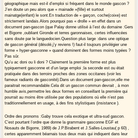
C’est curieux cette idée d’un
sur-moi pan-occitan
, ce n’est pas une
géographique mais est-il d’emploi si fréquent dans le monde gascon ?
idée saine, ni pédagogiquement (autant enseigner directement un
J’en doute un peu alors que « mainade »(fille) et surtout
occitan de synthèse) ni psychologiquement.
mainatge(enfant) le sont.En traduction de « garçon, coche(coixe) est
Je doute qu’il ait autant de "prestige" que le nom
provençal,
ou
gascon
.
strictement landais.Alors pourquoi pas « drolle » en effet dans un
Et qui décidera du prestige ? L’Université ? Les ignares de la télé ? les
document pan-gascon (que Palay donne utilisé à l’est du domaine :Gers
réseaux publicitaires ? Les touristes ?
et Bigorre ,oubliant Gironde et terres garonnaises, certes influencées
Ce n’est pas la question : c’est l’idée qu’on a de son pays qui valorise
sans doute par le languedocien.Question plus large :dans une optique
ou pas la langue.
de gascon général (désolé,j’y reviens !) faut-il toujours privilégier une
forme « hyper-gasconne » quand dominent des formes moins typées ?
Pas sûr.
Qu’u ac doni ou li doni ? Clairement la première forme est plus
typiquement gasconne et d’un large emploi ;la seconde est ou était
pratiquée dans des terroirs proches des zones occitanes (voir les
fameux radiants de gasconité).Dans un document pan-gascon,elle me
paraitrait recommandable.Cela dit un gascon commun devrait , à mon
humble avis,permettre les deux formes en conseillant la première qui
pourrait au moins être utilisée par des populations où elle n’est pas
traditionnellement en usage, à des fins stylistiques (insistance ).
Ordre des pronoms :Gaby trouve cela exotique et ultra-sud gascon.
C’est pourtant l’ordre que donne la grammaire gasconne EGF et
Nosauts de Bigorre, 1989) de J.P.Birabent et J.Salles-Loustau( p 60) ,
certes apparemment béarnais tous deux mais qui indiquent dans leur