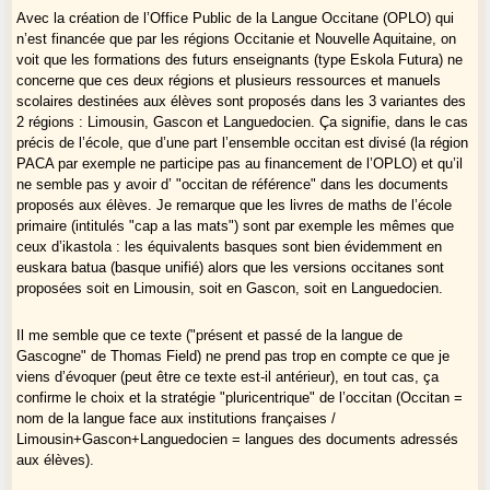
Avec la création de l’Office Public de la Langue Occitane (OPLO) qui
n’est financée que par les régions Occitanie et Nouvelle Aquitaine, on
voit que les formations des futurs enseignants (type Eskola Futura) ne
concerne que ces deux régions et plusieurs ressources et manuels
scolaires destinées aux élèves sont proposés dans les 3 variantes des
2 régions : Limousin, Gascon et Languedocien. Ça signifie, dans le cas
précis de l’école, que d’une part l’ensemble occitan est divisé (la région
PACA par exemple ne participe pas au financement de l’OPLO) et qu’il
ne semble pas y avoir d’ "occitan de référence" dans les documents
proposés aux élèves. Je remarque que les livres de maths de l’école
primaire (intitulés "cap a las mats") sont par exemple les mêmes que
ceux d’ikastola : les équivalents basques sont bien évidemment en
euskara batua (basque unifié) alors que les versions occitanes sont
proposées soit en Limousin, soit en Gascon, soit en Languedocien.
Il me semble que ce texte ("présent et passé de la langue de
Gascogne" de Thomas Field) ne prend pas trop en compte ce que je
viens d’évoquer (peut être ce texte est-il antérieur), en tout cas, ça
confirme le choix et la stratégie "pluricentrique" de l’occitan (Occitan =
nom de la langue face aux institutions françaises /
Limousin+Gascon+Languedocien = langues des documents adressés
aux élèves).