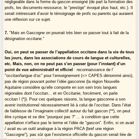
négligeable dans la forme du gascon enseigné (de part la formation des
profs, les documents-ressource, le "prestige" évoqué plus haut, etc.). Il
serait intéressant d’avoir le témoignage de profs ou parents qui auraient
une réflexion sur ce sujet.
7.
"Mais en Gascogne on pourrait très bien se passer tout à fait de la
désignation occitane."
Oui, on peut se passer de l’appellation occitane dans la vie de tous
les jours, dans les associations de cours de langue et culturelles,
etc. Mais, non, on ne peut pas s’en passer (pour l’instant) d’un
point de vue administratif et officiel
: reconnaissance de l’
"occitan/langue d’oc" pour l’enseignement (=> CAPES dénommé ainsi),
pas de région pouvant porter l’idée gasconne (la région Nouvelle
Aquitaine considère qu’elle comporte en son sein trois langues
régionales dont l’occitan... et en Occitanie, forcément, on parle
occitan ! (*)). Pour ces quelques raisons, la langue gasconne a son
avenir institutionnel nécessairement lié à celui de l’occitan. Dans l’état
de faiblesse de l’imaginaire collectif autour du fait gascon (**), on peut
être cynique et se dire "pourquoi pas ?" ... à condition que cette
appellation n’efface pas le terme et l’idée de "gascon". Enfin, si on avait
/ avait eu un outil analogue à la région PACA (bref une région
"Gascogne"), pas sûr que l’existence officielle du gascon serait liée de