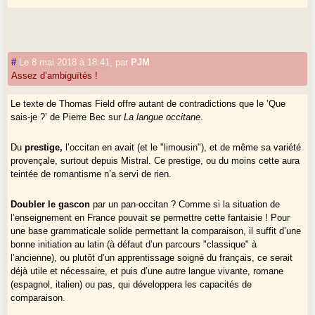
#
Le 8 mai 2018 à 18:41
,
par
PJM
Assez d’ambiguïtés !
Le texte de Thomas Field offre autant de contradictions que le ’Que
sais-je ?’ de Pierre Bec sur
La langue occitane
.
Du
prestige,
l’occitan en avait (et le "limousin"), et de même sa variété
provençale, surtout depuis Mistral. Ce prestige, ou du moins cette aura
teintée de romantisme n’a servi de rien.
Doubler le gascon
par un pan-occitan ? Comme si la situation de
l’enseignement en France pouvait se permettre cette fantaisie ! Pour
une base grammaticale solide permettant la comparaison, il suffit d’une
bonne initiation au latin (à défaut d’un parcours "classique" à
l’ancienne), ou plutôt d’un apprentissage soigné du français, ce serait
déjà utile et nécessaire, et puis d’une autre langue vivante, romane
(espagnol, italien) ou pas, qui développera les capacités de
comparaison.