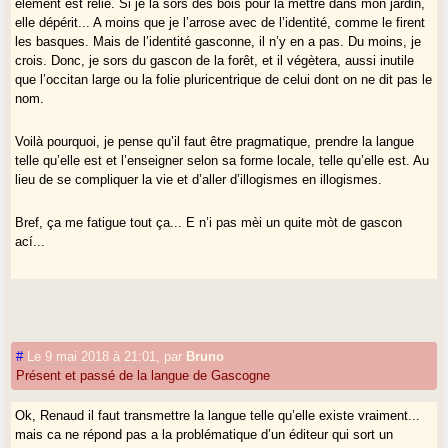
élément est relié. Si je la sors des bois pour la mettre dans mon jardin,
elle dépérit... A moins que je l’arrose avec de l’identité, comme le firent
les basques. Mais de l’identité gasconne, il n’y en a pas. Du moins, je
crois. Donc, je sors du gascon de la forêt, et il végètera, aussi inutile
que l’occitan large ou la folie pluricentrique de celui dont on ne dit pas le
nom.
Voilà pourquoi, je pense qu’il faut être pragmatique, prendre la langue
telle qu’elle est et l’enseigner selon sa forme locale, telle qu’elle est. Au
lieu de se compliquer la vie et d’aller d’illogismes en illogismes.
Bref, ça me fatigue tout ça... E n’i pas mèi un quite mòt de gascon
ací...
#
Le 9 mai 2018 à 21:01
,
par
Bruno
Présent et passé de la langue de Gascogne
Ok, Renaud il faut transmettre la langue telle qu’elle existe vraiment...
mais ca ne répond pas a la problématique d’un éditeur qui sort un