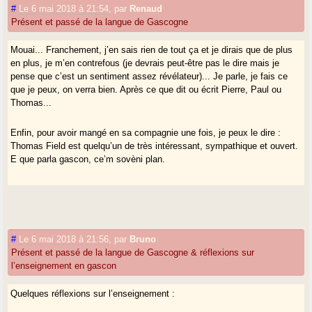
beaucoup et je préfèrerais me réinvestir dans le latin
#
Le 6 mai 2018 à 21:54
,
par
Renaud
voire à apprendre grec, hébreu ou syriaque !
Présent et passé de la langue de Gascogne
Mouai... Franchement, j’en sais rien de tout ça et je dirais que de plus
en plus, je m’en contrefous (je devrais peut-être pas le dire mais je
pense que c’est un sentiment assez révélateur)... Je parle, je fais ce
que je peux, on verra bien. Après ce que dit ou écrit Pierre, Paul ou
Thomas...
Enfin, pour avoir mangé en sa compagnie une fois, je peux le dire :
Thomas Field est quelqu’un de très intéressant, sympathique et ouvert.
E que parla gascon, ce’m sovèni plan.
#
Le 6 mai 2018 à 21:56
,
par
Bruno
Présent et passé de la langue de Gascogne & réflexions sur
l’enseignement en gascon
Quelques réflexions sur l’enseignement :