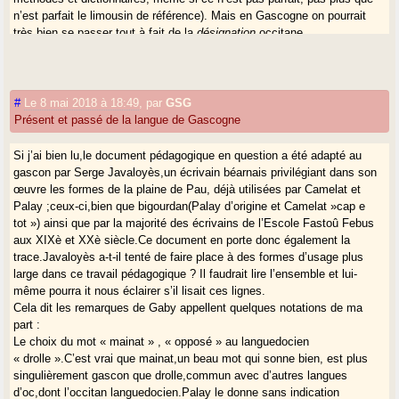
n’est parfait le limousin de référence). Mais en Gascogne on pourrait
très bien se passer tout à fait de la
désignation
occitane.
Nomen-omen
: le nom fait présage.
Quand à introduire un
supra-code occitan
, qui ne serait qu’un
#
Le 8 mai 2018 à 18:49
,
par
GSG
squelette, c’est vraiment une idée perverse.
Présent et passé de la langue de Gascogne
Il est possible que pour certains l’occitan à promouvoir soit le produit
Si j’ai bien lu,le document pédagogique en question a été adapté au
hors-sol, purement intellectuel, sans lieu ni temps, sésame de toutes
gascon par Serge Javaloyès,un écrivain béarnais privilégiant dans son
les intégrations imaginables, bref
un substitut au français langue
œuvre les formes de la plaine de Pau, déjà utilisées par Camelat et
universelle
. Un fantasme sociolinguistique de plus. Je ne doute pas
Palay ;ceux-ci,bien que bigourdan(Palay d’origine et Camelat »cap e
que cette idée hante quelques cervelles ici et là. Faute d’avoir sauvé
tot ») ainsi que par la majorité des écrivains de l’Escole Fastoû Febus
les patois et la société qui les parlait, on invente, on fait des artefacts,
aux XIXè et XXè siècle.Ce document en porte donc également la
on expérimente, jusqu’au moment où tout cela s’effacera
trace.Javaloyès a-t-il tenté de faire place à des formes d’usage plus
prestigieusement.
large dans ce travail pédagogique ? Il faudrait lire l’ensemble et lui-
même pourra it nous éclairer s’il lisait ces lignes.
Refus de poser à fond la question de l’identité du peuple, du
Cela dit les remarques de Gaby appellent quelques notations de ma
territoire, et les questions sociales qui l’accompagnent.
Incapacité
part :
à sortir de la conception utilitariste et constructiviste de la langue,
Le choix du mot « mainat » , « opposé » au languedocien
réduction à des produits.
« drolle ».C’est vrai que mainat,un beau mot qui sonne bien, est plus
Gadget de luxe pour (vieux) enfants.
singulièrement gascon que drolle,commun avec d’autres langues
d’oc,dont l’occitan languedocien.Palay le donne sans indication