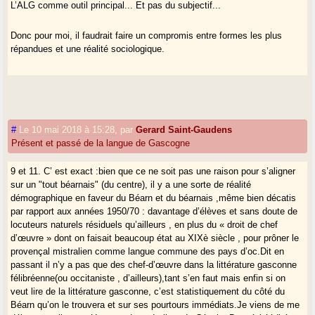
L’ALG comme outil principal... Et pas du subjectif...
Donc pour moi, il faudrait faire un compromis entre formes les plus
répandues et une réalité sociologique.
#
Le 10 mai 2018 à 15:28
,
par
Gerard Saint-Gaudens
Présent et passé de la langue de Gascogne
9 et 11. C’ est exact :bien que ce ne soit pas une raison pour s’aligner
sur un "tout béarnais" (du centre), il y a une sorte de réalité
démographique en faveur du Béarn et du béarnais ,même bien décatis
par rapport aux années 1950/70 : davantage d’élèves et sans doute de
locuteurs naturels résiduels qu’ailleurs , en plus du « droit de chef
d’œuvre » dont on faisait beaucoup état au XIXè siècle , pour prôner le
provençal mistralien comme langue commune des pays d’oc.Dit en
passant il n’y a pas que des chef-d’œuvre dans la littérature gasconne
félibréenne(ou occitaniste , d’ailleurs),tant s’en faut mais enfin si on
veut lire de la littérature gasconne, c’est statistiquement du côté du
Béarn qu’on le trouvera et sur ses pourtours immédiats.Je viens de me