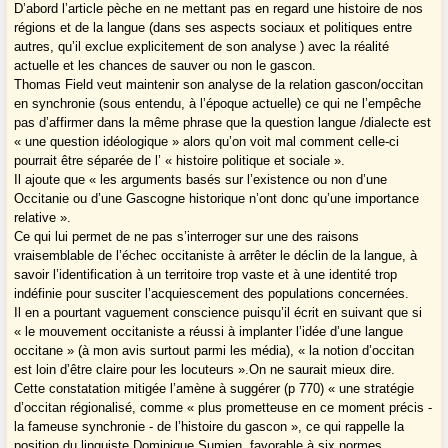
D’abord l’article pèche en ne mettant pas en regard une histoire de nos
régions et de la langue (dans ses aspects sociaux et politiques entre
autres, qu’il exclue explicitement de son analyse ) avec la réalité
actuelle et les chances de sauver ou non le gascon.
Thomas Field veut maintenir son analyse de la relation gascon/occitan
en synchronie (sous entendu, à l’époque actuelle) ce qui ne l’empêche
pas d’affirmer dans la même phrase que la question langue /dialecte est
« une question idéologique » alors qu’on voit mal comment celle-ci
pourrait être séparée de l’ « histoire politique et sociale ».
Il ajoute que « les arguments basés sur l’existence ou non d’une
Occitanie ou d’une Gascogne historique n’ont donc qu’une importance
relative ».
Ce qui lui permet de ne pas s’interroger sur une des raisons
vraisemblable de l’échec occitaniste à arrêter le déclin de la langue, à
savoir l’identification à un territoire trop vaste et à une identité trop
indéfinie pour susciter l’acquiescement des populations concernées.
Il en a pourtant vaguement conscience puisqu’il écrit en suivant que si
« le mouvement occitaniste a réussi à implanter l’idée d’une langue
occitane » (à mon avis surtout parmi les média), « la notion d’occitan
est loin d’être claire pour les locuteurs ».On ne saurait mieux dire.
Cette constatation mitigée l’amène à suggérer (p 770) « une stratégie
d’occitan régionalisé, comme « plus prometteuse en ce moment précis -
la fameuse synchronie - de l’histoire du gascon », ce qui rappelle la
position du linguiste Dominique Sumien, favorable à six normes