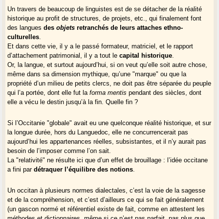
Un travers de beaucoup de linguistes est de se détacher de la réalité
historique au profit de structures, de projets, etc., qui finalement font
des langues
des
objets
retranchés de leurs attaches ethno-
culturelles
.
Et dans cette vie, il y a le passé formateur, matriciel, et le rapport
d’attachement patrimonial, il y a tout le
capital historique
.
Or, la langue, et surtout aujourd’hui, si on veut qu’elle soit autre chose,
même dans sa dimension mythique, qu’une "marque" ou que la
propriété d’un milieu de petits clercs, ne doit pas être séparée du peuple
qui l’a portée, dont elle fut la
forma mentis
pendant des siècles, dont
elle a vécu le destin jusqu’à la fin. Quelle fin ?
Si l’Occitanie "globale" avait eu une quelconque réalité historique, et sur
la longue durée, hors du Languedoc, elle ne concurrencerait pas
aujourd’hui les appartenances réelles, subsistantes, et il n’y aurait pas
besoin de l’imposer comme l’on sait.
La "relativité" ne résulte ici que d’un effet de brouillage : l’idée occitane
a fini par
détraquer l’équilibre des notions
.
Un occitan à plusieurs normes dialectales, c’est la voie de la sagesse
et de la compréhension, et c’est d’ailleurs ce qui se fait généralement
(un gascon normé et référentiel existe de fait, comme en attestent les
méthodes et dictionnaires, même si ce n’est pas parfait, pas plus que