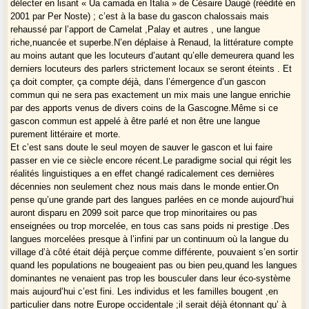
délecter en lisant « Ua camada en Italia » de Césaire Daugé (réédité en
2001 par Per Noste) ; c’est à la base du gascon chalossais mais
rehaussé par l’apport de Camelat ,Palay et autres , une langue
riche,nuancée et superbe.N’en déplaise à Renaud, la littérature compte
au moins autant que les locuteurs d’autant qu’elle demeurera quand les
derniers locuteurs des parlers strictement locaux se seront éteints . Et
ça doit compter, ça compte déjà, dans l’émergence d’un gascon
commun qui ne sera pas exactement un mix mais une langue enrichie
par des apports venus de divers coins de la Gascogne.Même si ce
gascon commun est appelé à être parlé et non être une langue
purement littéraire et morte.
Et c’est sans doute le seul moyen de sauver le gascon et lui faire
passer en vie ce siècle encore récent.Le paradigme social qui régit les
réalités linguistiques a en effet changé radicalement ces dernières
décennies non seulement chez nous mais dans le monde entier.On
pense qu’une grande part des langues parlées en ce monde aujourd’hui
auront disparu en 2099 soit parce que trop minoritaires ou pas
enseignées ou trop morcelée, en tous cas sans poids ni prestige .Des
langues morcelées presque à l’infini par un continuum où la langue du
village d’à côté était déjà perçue comme différente, pouvaient s’en sortir
quand les populations ne bougeaient pas ou bien peu,quand les langues
dominantes ne venaient pas trop les bousculer dans leur éco-système
mais aujourd’hui c’est fini. Les individus et les familles bougent ,en
particulier dans notre Europe occidentale ;il serait déjà étonnant qu’ à