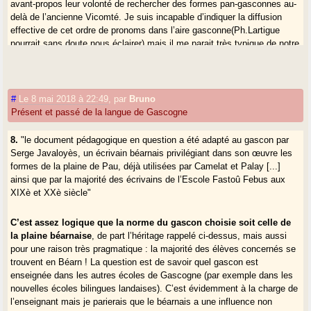
avant-propos leur volonté de rechercher des formes pan-gasconnes au-
delà de l’ancienne Vicomté. Je suis incapable d’indiquer la diffusion
effective de cet ordre de pronoms dans l’aire gasconne(Ph.Lartigue
pourrait sans doute nous éclairer) mais il me parait très typique de notre
langue ,en effet inconnu de zones périphériques.Alors il me semble que
s’il est d’un large usage ,il devrait être recommandable dans une
perspective pan-gasconne.Personnellement j’avoue ne pas le respecter
,peut-être par un gallicisme inconscient.
#
Le 8 mai 2018 à 22:49
,
par
Bruno
Présent et passé de la langue de Gascogne
Arrés ou digun ? Le premier est ouest béarnais et bayonnais-charnègue,
le second nettement plus général.Je partage là-dessus a priori l’opinion
8.
"le document pédagogique en question a été adapté au gascon par
de Gaby .Idem pour sudadera et consorts(la "sarpa" est pour moi une
Serge Javaloyès, un écrivain béarnais privilégiant dans son œuvre les
serpe ) ...
formes de la plaine de Pau, déjà utilisées par Camelat et Palay [...]
ainsi que par la majorité des écrivains de l’Escole Fastoû Febus aux
XIXè et XXè siècle"
C’est assez logique que la norme du gascon choisie soit celle de
la plaine béarnaise
, de part l’héritage rappelé ci-dessus, mais aussi
pour une raison très pragmatique : la majorité des élèves concernés se
trouvent en Béarn ! La question est de savoir quel gascon est
enseignée dans les autres écoles de Gascogne (par exemple dans les
nouvelles écoles bilingues landaises). C’est évidemment à la charge de
l’enseignant mais je parierais que le béarnais a une influence non