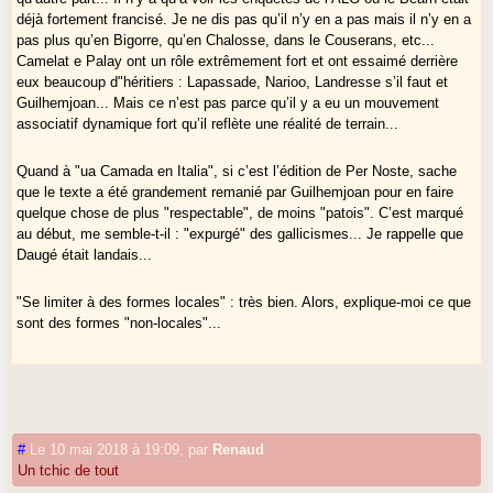
d’Etats) sont quand même barrées ici et là de faisceaux serrés
déjà fortement francisé. Je ne dis pas qu’il n’y en a pas mais il n’y en a
d’isogloses têtues qui délimitent des langues ; et celles qui
pas plus qu’en Bigorre, qu’en Chalosse, dans le Couserans, etc...
s’accumulent le long des vallées de la Garonne et de l’Ariège séparent
Camelat e Palay ont un rôle extrêmement fort et ont essaimé derrière
la langue gasconne des autres.Le coup du continuum horizontal
eux beaucoup d"héritiers : Lapassade, Narioo, Landresse s’il faut et
« occitan » nous conduirait forcément à accepter l’émergence d’un
Guilhemjoan... Mais ce n’est pas parce qu’il y a eu un mouvement
occitan standard supposé tout résoudre le jour où les parlers naturels
associatif dynamique fort qu’il reflète une réalité de terrain...
auront disparu.Or nous sommes nombreux en Gascogne à ne pas en
vouloir,pas plus que du rien qui nous menace encore plus
dangereusement.C’est que l’identité gasconne existe bien ,articulée
Quand à "ua Camada en Italia", si c’est l’édition de Per Noste, sache
avec d’autres identités (basco-navarraise , voire aragonaise) n’ayant
que le texte a été grandement remanié par Guilhemjoan pour en faire
guère à voir avec l’axe Bayonne-Nice et cela pas seulement en matière
quelque chose de plus "respectable", de moins "patois". C’est marqué
linguistique . Voila plus de quinze ans que gasconha.com s’efforce de
au début, me semble-t-il : "expurgé" des gallicismes... Je rappelle que
le montrer de toutes les manières possibles.Pas pour en faire une
Daugé était landais...
forteresse blindée et renfermée sur elle-même mais tout de même pour
combattre sa négation et sa dilution.
"Se limiter à des formes locales" : très bien. Alors, explique-moi ce que
sont des formes "non-locales"...
#
Le 10 mai 2018 à 19:09
,
par
Renaud
Un tchic de tout