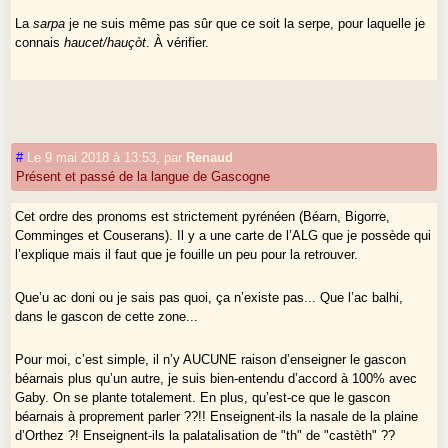
La
sarpa
je ne suis même pas sûr que ce soit la serpe, pour laquelle je
connais
haucet/hauçòt
. À vérifier.
#
Le 9 mai 2018 à 13:53
,
par
Renaud
Présent et passé de la langue de Gascogne
Cet ordre des pronoms est strictement pyrénéen (Béarn, Bigorre,
Comminges et Couserans). Il y a une carte de l’ALG que je possède qui
l’explique mais il faut que je fouille un peu pour la retrouver.
Que’u ac doni ou je sais pas quoi, ça n’existe pas... Que l’ac balhi,
dans le gascon de cette zone...
Pour moi, c’est simple, il n’y AUCUNE raison d’enseigner le gascon
béarnais plus qu’un autre, je suis bien-entendu d’accord à 100% avec
Gaby. On se plante totalement. En plus, qu’est-ce que le gascon
béarnais à proprement parler ??!! Enseignent-ils la nasale de la plaine
d’Orthez ?! Enseignent-ils la palatalisation de "th" de "castèth" ??