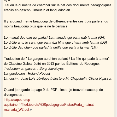
=) 4
J’ai eu la curiosité de chercher sur le net ces documents pédagogiques
établis en gascon, limousin et languedocien.
Il y a quand même beaucoup de différence entre ces trois parlers, du
moins beaucoup plus que je ne le pensais.
Lo mainat deu can qui parla / La mainada qui parla dab la mar (GA)
Lo dròlle amb lo canh que parla /La filha que charra amb la mar (LG)
Lo dròlle dau chen que parla / la dròlla que parla a la mar (LM)
Traduction de " Le garçon au chien parlant / La fille qui parle à la mer",
de Claudine Galéa, édité en 2013 par les Éditions du Rouergue.
Traduction en gascon : Sèrgi Javaloyès
Languedocien : Roland Pécout
Limousin : Joan-Loís Lévêque (relecture M. Chapduelh, Olivier Pijasson
Quand je regarde la page 9 du PDF : lexic, je trouve beaucoup de
divergences :
http://capoc.crdp-
aquitaine.fr/file/Liberets%20pedagogics/PistasPeda_mainat-
mainada_W2.pdf