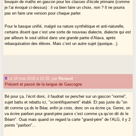
bouquin de maths en gascon pour les classes d’école primaire (comme
je l’ai évoqué ci-dessus) : il va bien faire un choix, non ? Il ne pourra
pas en faire une version pour chaque parler.
Pour le basque unifié, malgré sa nature synthétique et anti-naturelle,
certains disent que c’est une sorte de nouveau dialecte, dialecte qui est
par ailleurs le seul utilisé dans une grande partie d’Alava, après
rebasquisation des élèves. Mais c’est un autre sujet (quoique...).
#
Le 10 mai 2018 à 10:35
,
par
Renaud
Présent et passé de la langue de Gascogne
Bé pour ça, l’écrit donc, il faudrait se pencher sur un gascon "normé",
sujet battu et rebattu ici, "scientifiquement" établi. Et pas juste du "on
dit comme ça ds le Béar, enfin je crois, donc on va écrire ça. Genre, on
va écrire pairbon pour grand-père parce c’est comme ça qu’on dit ds le
Béarn". Ouai mais quand on regard la carte "grand-père" de l’ALG, il y 2
points "pairbon"...