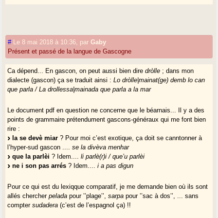
#
Le 8 mai 2018 à 10:36
,
par
Gaby
Présent et passé de la langue de Gascogne
Ca dépend... En gascon, on peut aussi bien dire
dròlle
; dans mon
dialecte (gascon) ça se traduit ainsi :
Lo dròlle|mainat(ge) demb lo can
que parla / La drollessa|mainada que parla a la mar
Le document pdf en question ne concerne que le béarnais... Il y a des
points de grammaire prétendument gascons-généraux qui me font bien
rire :
la se devè miar
? Pour moi c’est exotique, ça doit se canntonner à
l’hyper-sud gascon ....
se la divèva menhar
que la parlèi
? Idem....
li parlè(r)i / que’u parlèi
ne i son pas arrés
? Idem....
i a pas digun
Pour ce qui est du lexiqque comparatif, je me demande bien où ils sont
allés chercher
pelada
pour ’’plage’’,
sarpa
pour ’’sac à dos’’, ... sans
compter
sudadera
(c’est de l’espagnol ça) !!