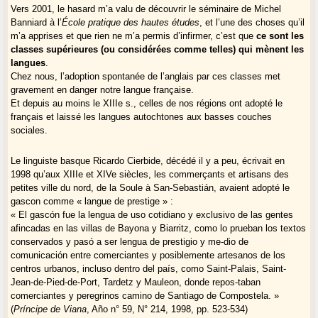
Vers 2001, le hasard m’a valu de découvrir le séminaire de Michel
Banniard à l’
École pratique des hautes études
, et l’une des choses qu’il
m’a apprises et que rien ne m’a permis d’infirmer, c’est que
ce sont les
classes supérieures (ou considérées comme telles) qui mènent les
langues
.
Chez nous, l’adoption spontanée de l’anglais par ces classes met
gravement en danger notre langue française.
Et depuis au moins le XIIIe s., celles de nos régions ont adopté le
français et laissé les langues autochtones aux basses couches
sociales.
Le linguiste basque Ricardo Cierbide, décédé il y a peu, écrivait en
1998 qu’aux XIIIe et XIVe siècles, les commerçants et artisans des
petites ville du nord, de la Soule à San-Sebastián, avaient adopté le
gascon comme « langue de prestige » :
« El gascón fue la lengua de uso cotidiano y exclusivo de las gentes
afincadas en las villas de Bayona y Biarritz, como lo prueban los textos
conservados y pasó a ser lengua de prestigio y me-dio de
comunicación entre comerciantes y posiblemente artesanos de los
centros urbanos, incluso dentro del país, como Saint-Palais, Saint-
Jean-de-Pied-de-Port, Tardetz y Mauleon, donde repos-taban
comerciantes y peregrinos camino de Santiago de Compostela. »
(
Príncipe de Viana
, Año n° 59, N° 214, 1998, pp. 523-534)