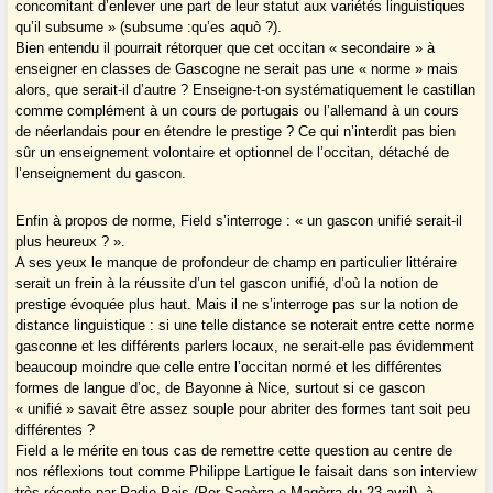
concomitant d’enlever une part de leur statut aux variétés linguistiques
qu’il subsume » (subsume :qu’es aquò ?).
Bien entendu il pourrait rétorquer que cet occitan « secondaire » à
enseigner en classes de Gascogne ne serait pas une « norme » mais
alors, que serait-il d’autre ? Enseigne-t-on systématiquement le castillan
comme complément à un cours de portugais ou l’allemand à un cours
de néerlandais pour en étendre le prestige ? Ce qui n’interdit pas bien
sûr un enseignement volontaire et optionnel de l’occitan, détaché de
l’enseignement du gascon.
Enfin à propos de norme, Field s’interroge : « un gascon unifié serait-il
plus heureux ? ».
A ses yeux le manque de profondeur de champ en particulier littéraire
serait un frein à la réussite d’un tel gascon unifié, d’où la notion de
prestige évoquée plus haut. Mais il ne s’interroge pas sur la notion de
distance linguistique : si une telle distance se noterait entre cette norme
gasconne et les différents parlers locaux, ne serait-elle pas évidemment
beaucoup moindre que celle entre l’occitan normé et les différentes
formes de langue d’oc, de Bayonne à Nice, surtout si ce gascon
« unifié » savait être assez souple pour abriter des formes tant soit peu
différentes ?
Field a le mérite en tous cas de remettre cette question au centre de
nos réflexions tout comme Philippe Lartigue le faisait dans son interview
très récente par Radio Pais (Per Sagòrra e Magòrra du 23 avril), à