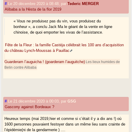
#
Le 20 décembre 2020 à 08:48
,
par
Tederic MERGER
Alibaba a la Hèsta de la flor 2019
« Vous ne produisez pas du vin, vous produisez du
bonheur », a conclu Jack Ma le géant de la vente en ligne
chinoise, de quoi emporter les vivas de l’assistance.
Fête de la Fleur : la famille Castéja célébrait les 100 ans d’acquisition
du château Lynch-Moussas à Pauillac
Guarderam l’auguicha ! (goarderam l’auguitche)
Les lieux humides de
Belin contre Alibaba
#
Le 21 décembre 2020 à 00:03
,
par
GSG
Gascony against Bordeaux ?
Heureux temps (mai 2019,hier et comme si c’était il y a dix ans !) où
1600 personnes pouvaient festoyer dans un même lieu sans crainte de
l’épidémie(ni de la gendarmerie ) ....