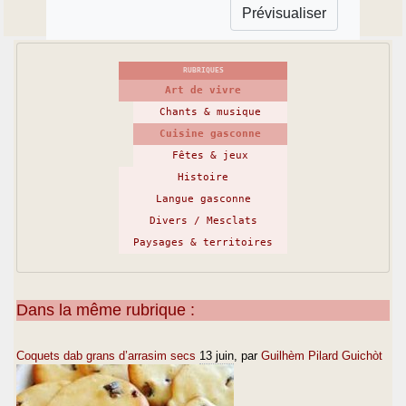
RUBRIQUES
Art de vivre
Chants & musique
Cuisine gasconne
Fêtes & jeux
Histoire
Langue gasconne
Divers / Mesclats
Paysages & territoires
Dans la même rubrique :
Coquets dab grans d’arrasim secs
13 juin
, par
Guilhèm Pilard Guichòt