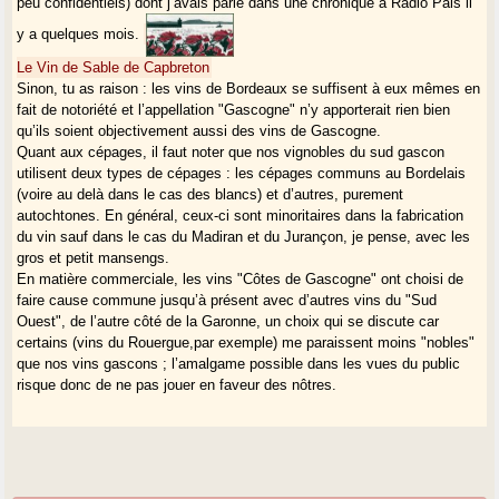
peu confidentiels) dont j’avais parlé dans une chronique à Radio Pais il
y a quelques mois.
Le Vin de Sable de Capbreton
Sinon, tu as raison : les vins de Bordeaux se suffisent à eux mêmes en
fait de notoriété et l’appellation "Gascogne" n’y apporterait rien bien
qu’ils soient objectivement aussi des vins de Gascogne.
Quant aux cépages, il faut noter que nos vignobles du sud gascon
utilisent deux types de cépages : les cépages communs au Bordelais
(voire au delà dans le cas des blancs) et d’autres, purement
autochtones. En général, ceux-ci sont minoritaires dans la fabrication
du vin sauf dans le cas du Madiran et du Jurançon, je pense, avec les
gros et petit mansengs.
En matière commerciale, les vins "Côtes de Gascogne" ont choisi de
faire cause commune jusqu’à présent avec d’autres vins du "Sud
Ouest", de l’autre côté de la Garonne, un choix qui se discute car
certains (vins du Rouergue,par exemple) me paraissent moins "nobles"
que nos vins gascons ; l’amalgame possible dans les vues du public
risque donc de ne pas jouer en faveur des nôtres.