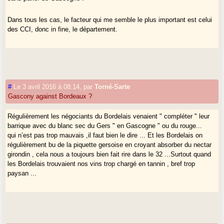
Dans tous les cas, le facteur qui me semble le plus important est celui
des CCI, donc in fine, le département.
#
Le 3 avril 2016 à 08:14
,
par
Torné-Sarte
Gascony against Bordeaux ?
Régulièrement les négociants du Bordelais venaient " compléter " leur
barrique avec du blanc sec du Gers " en Gascogne " ou du rouge...
qui n’est pas trop mauvais ,il faut bien le dire ... Et les Bordelais on
régulièrement bu de la piquette gersoise en croyant absorber du nectar
girondin , cela nous a toujours bien fait rire dans le 32 ...Surtout quand
les Bordelais trouvaient nos vins trop chargé en tannin , bref trop
paysan ...