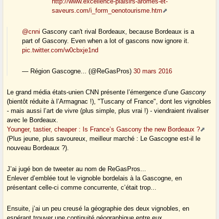
http://www.excellence-plaisirs-aromes-et-
saveurs.com/i_form_oenotourisme.htm
@cnni
Gascony can't rival Bordeaux, because Bordeaux is a
part of Gascony. Even when a lot of gascons now ignore it.
pic.twitter.com/w0cbxje1nd
— Région Gascogne... (@ReGasPros)
30 mars 2016
Le grand média états-unien CNN présente l’émergence d’une
Gascony
(bientôt réduite à l’Armagnac !), "Tuscany of France", dont les vignobles
- mais aussi l’art de vivre (plus simple, plus vrai !) - viendraient rivaliser
avec le Bordeaux.
Younger, tastier, cheaper : Is France’s Gascony the new Bordeaux ?
(Plus jeune, plus savoureux, meilleur marché : Le Gascogne est-il le
nouveau Bordeaux ?).
J’ai jugé bon de tweeter au nom de ReGasPros...
Enlever d’emblée tout le vignoble bordelais à la Gascogne, en
présentant celle-ci comme concurrente, c’était trop...
Ensuite, j’ai un peu creusé la géographie des deux vignobles, en
espérant trouver une continuité géographique entre eux.