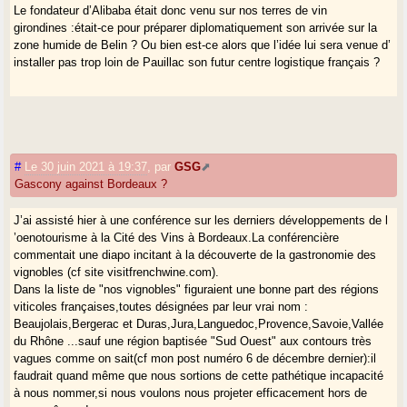
Le fondateur d’Alibaba était donc venu sur nos terres de vin
girondines :était-ce pour préparer diplomatiquement son arrivée sur la
zone humide de Belin ? Ou bien est-ce alors que l’idée lui sera venue d’
installer pas trop loin de Pauillac son futur centre logistique français ?
#
Le 30 juin 2021 à 19:37
,
par
GSG
Gascony against Bordeaux ?
J’ai assisté hier à une conférence sur les derniers développements de l
’oenotourisme à la Cité des Vins à Bordeaux.La conférencière
commentait une diapo incitant à la découverte de la gastronomie des
vignobles (cf site visitfrenchwine.com).
Dans la liste de "nos vignobles" figuraient une bonne part des régions
viticoles françaises,toutes désignées par leur vrai nom :
Beaujolais,Bergerac et Duras,Jura,Languedoc,Provence,Savoie,Vallée
du Rhône ...sauf une région baptisée "Sud Ouest" aux contours très
vagues comme on sait(cf mon post numéro 6 de décembre dernier):il
faudrait quand même que nous sortions de cette pathétique incapacité
à nous nommer,si nous voulons nous projeter efficacement hors de