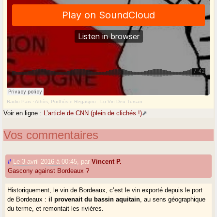
Radio Pais
·
Athòs, Porthòs e Regaspro : Lo Vin Deu Tursan
Voir en ligne :
L’article de CNN (plein de clichés !)
Vos commentaires
#
Le 3 avril 2016 à 00:45
,
par
Vincent P.
Gascony against Bordeaux ?
Historiquement, le vin de Bordeaux, c’est le vin exporté depuis le port
de Bordeaux :
il provenait du bassin aquitain
, au sens géographique
du terme, et remontait les rivières.