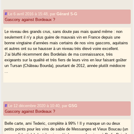
#
Le 6 avril 2016 à 15:48
,
par
Gérard S-G
Gascony against Bordeaux ?
Le niveau des grands crus, sans doute pas mais quand même : non
seulement il n’y a plus guère de mauvais vin en France depuis une
bonne vingtaine d’années mais certains de nos vins gascons, aquitains
et autres ont su se hausser à un niveau très élevé voire excellent.
J’ai bluffé récemment des Bordelais de ma connaissance, très
exigeants sur la qualité et très fiers de leurs vins en leur faisant goûter
un Tursan (Château Bourda), pourtant de 2012, année plutôt médiocre
...
#
Le 12 décembre 2020 à 10:40
,
par
GSG
Gascony against Bordeaux ?
Belle carte, ami Tederic, complète à 99% ! Il y manque un ou deux
petits points pour les vins de sable de Messanges et Vieux Boucau (un