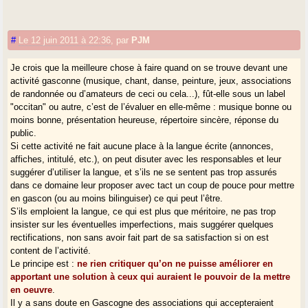
#
Le 12 juin 2011 à 22:36
,
par
PJM
Je crois que la meilleure chose à faire quand on se trouve devant une
activité gasconne (musique, chant, danse, peinture, jeux, associations
de randonnée ou d’amateurs de ceci ou cela...), fût-elle sous un label
"occitan" ou autre, c’est de l’évaluer en elle-même : musique bonne ou
moins bonne, présentation heureuse, répertoire sincère, réponse du
public.
Si cette activité ne fait aucune place à la langue écrite (annonces,
affiches, intitulé, etc.), on peut disuter avec les responsables et leur
suggérer d’utiliser la langue, et s’ils ne se sentent pas trop assurés
dans ce domaine leur proposer avec tact un coup de pouce pour mettre
en gascon (ou au moins bilinguiser) ce qui peut l’être.
S’ils emploient la langue, ce qui est plus que méritoire, ne pas trop
insister sur les éventuelles imperfections, mais suggérer quelques
rectifications, non sans avoir fait part de sa satisfaction si on est
content de l’activité.
Le principe est :
ne rien critiquer qu’on ne puisse améliorer en
apportant une solution à ceux qui auraient le pouvoir de la mettre
en oeuvre
.
Il y a sans doute en Gascogne des associations qui accepteraient