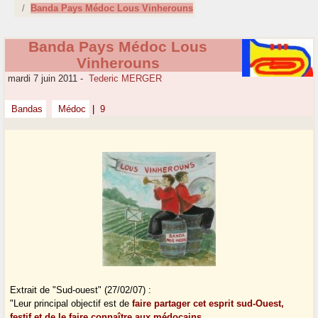
Banda Pays Médoc Lous Vinherouns
Banda Pays Médoc Lous
Vinherouns
mardi 7 juin 2011
-
Tederic MERGER
Bandas
Médoc
|
9
Extrait de "Sud-ouest" (27/02/07) :
"Leur principal objectif est de
faire partager cet esprit sud-Ouest,
festif et de le faire connaître aux médocains
.