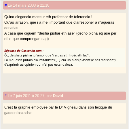
#
Le 14 mars 2008 à 21:10
Quina elegancia mossur eth professor de tolerancia !
Qu’as arrason, que i a mei important que d’arresponer a n’aqueras
conarias.
A casa que diguem "desha pishar eth ase" (décho picha etj asé per
eths que comprengan cap).
Réponse de Gasconha.com :
Òc, deishatz pishar, pr’amor que "i a pas eth huèc ath lac" :
Lo "Aquestis putain d’outsitanistos [...] era un biais plasent (e pas maishant)
d’exprimir ua opinion qui n’ei pas escandalosa.
#
Le 7 juin 2011 à 20:27
,
par
David
C’est la graphie employée par le Dr Vigneau dans son lexique du
gascon bazadais.