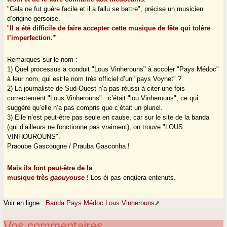
"Cela ne fut guère facile et il a fallu se battre", précise un musicien
d’origine gersoise.
"
Il a été difficile de faire accepter cette musique de fête qui tolère
l’imperfection.
""
Remarques sur le nom :
1) Quel processus a conduit "Lous Vinherouns" à accoler "Pays Médoc"
à leur nom, qui est le nom très officiel d’un "pays Voynet" ?
2) La journaliste de Sud-Ouest n’a pas réussi à citer une fois
correctement "Lous Vinherouns" : c’était "lou Vinherouns", ce qui
suggère qu’elle n’a pas compris que c’était un pluriel.
3) Elle n’est peut-être pas seule en cause, car sur le site de la banda
(qui d’ailleurs ne fonctionne pas vraiment), on trouve "LOUS
VINHOUROUNS".
Praoube Gascougne / Prauba Gasconha !
Mais ils font peut-être de la
musique très
gaouyouse
!
Los èi pas enqüera entenuts.
Voir en ligne :
Banda Pays Médoc Lous Vinherouns
Vos commentaires