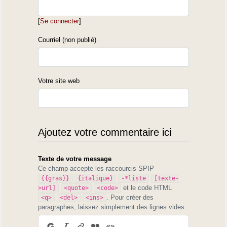
[
Se connecter
]
Courriel (non publié)
Votre site web
Ajoutez votre commentaire ici
Texte de votre message
Ce champ accepte les raccourcis SPIP
{{gras}}
{italique}
-*liste
[texte-
et le code HTML
>url]
<quote>
<code>
. Pour créer des
<q>
<del>
<ins>
paragraphes, laissez simplement des lignes vides.