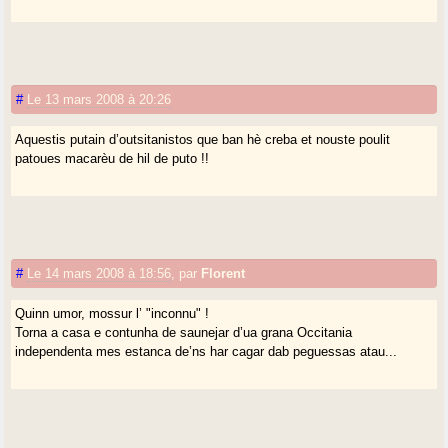
#
Le 13 mars 2008 à 20:26
Aquestis putain d’outsitanistos que ban hè creba et nouste poulit
patoues macarèu de hil de puto !!
#
Le 14 mars 2008 à 18:56
,
par
Florent
Quinn umor, mossur l’ "inconnu" !
Torna a casa e contunha de saunejar d’ua grana Occitania
independenta mes estanca de’ns har cagar dab peguessas atau...