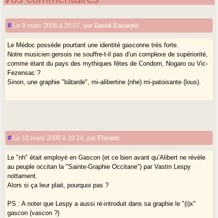
#
Le 9 mars 2008 à 20:07
,
par
David Escarpit
Le Médoc possède pourtant une identité gasconne très forte.
Notre musicien gersois ne souffre-t-il pas d’un complexe de supériorité,
comme étant du pays des mythiques fêtes de Condom, Nogaro ou Vic-
Fezensac ?
Sinon, une graphie "bâtarde", mi-alibertine (nhe) mi-patoisante (lous).
#
Le 10 mars 2008 à 19:14
,
par
Florent
Le "nh" était employé en Gascon (et ce bien avant qu’Alibert ne révèle
au peuple occitan la "Sainte-Graphie Occitane") par Vastin Lespy
nottament.
Alors si ça leur plait, pourquoi pas ?
PS : A noter que Lespy a aussi ré-introduit dans sa graphie le "(i)x"
gascon (vascon ?)