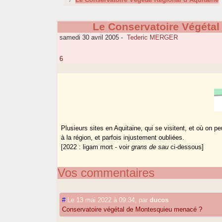
Le Conservatoire Végétal
samedi 30 avril 2005
-
Tederic MERGER
6
Plusieurs sites en Aquitaine, qui se visitent, et où on
à la région, et parfois injustement oubliées.
[2022 : ligam mort - voir
grans de sau
ci-dessous]
Vos commentaires
#
Le 13 mai 2022 à 09:34
,
par
ducos
Conservatoire végétal de Montesquieu menacé ?