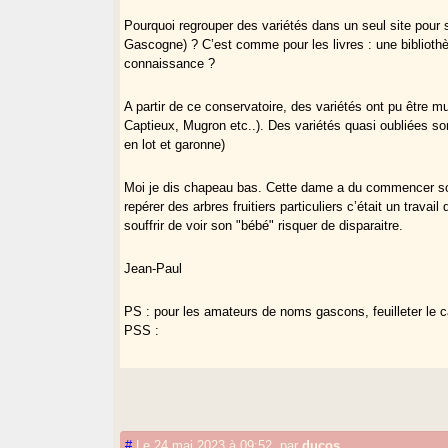
Pourquoi regrouper des variétés dans un seul site pour s
Gascogne) ? C’est comme pour les livres : une bibliothè
connaissance ?
A partir de ce conservatoire, des variétés ont pu être m
Captieux, Mugron etc..). Des variétés quasi oubliées so
en lot et garonne)
Moi je dis chapeau bas. Cette dame a du commencer son t
repérer des arbres fruitiers particuliers c’était un travail 
souffrir de voir son "bébé" risquer de disparaitre.
Jean-Paul
PS : pour les amateurs de noms gascons, feuilleter le c
PSS :
#
Le 24 mai 2023 à 09:52
,
par
ducos