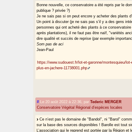
Bonne nouvelle, ce conservatoire a été repris par le dom
publique ? privée ?)
Je ne sais pas si on peut encore y acheter des plants d’a
Un point à discuter (je ne sais pas s’il y a des gens inté
personnes qui ont acheté des plants à ce conservatoire
après plantations), il ne faut pas être naïf, "variétés a
dire qualité et succès de reprise (par exemple importanc
Som pas de aci
Jean-Paul
https://www.sudouest.fr/lot-et-garonne/montesquieu/lot-
plus-en-jachere-11738001.php
#
Le 20 août 2022 à 22:36
,
par
Tederic MERGER
Conservatoire Végétal Régional d’espèces locales
Ce n’est pas le domaine de "Bandol", ni "Barol" comm
sur la base des sources disponibles ! Barolle est tout si
L’association qui le reprend est portée par la Région et