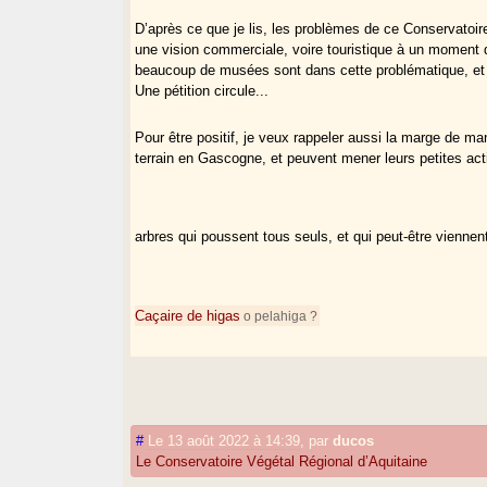
D’après ce que je lis, les problèmes de ce Conservatoir
une vision commerciale, voire touristique à un moment don
beaucoup de musées sont dans cette problématique, et
Une pétition circule...
Pour être positif, je veux rappeler aussi la marge de ma
terrain en Gascogne, et peuvent mener leurs petites ac
arbres qui poussent tous seuls, et qui peut-être viennent
Caçaire de higas
o pelahiga ?
#
Le 13 août 2022 à 14:39
,
par
ducos
Le Conservatoire Végétal Régional d’Aquitaine