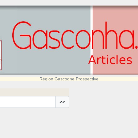
Région Gascogne Prospective
>>