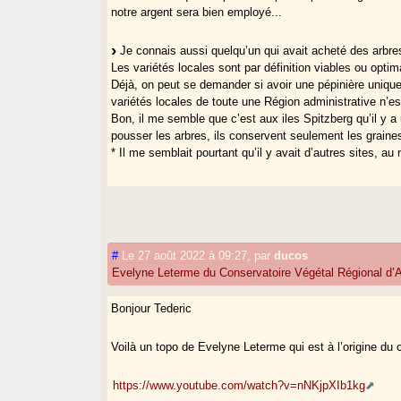
notre argent sera bien employé...
Je connais aussi quelqu’un qui avait acheté des arbres 
Les variétés locales sont par définition viables ou opti
Déjà, on peut se demander si avoir une pépinière unique* 
variétés locales de toute une Région administrative n’es
Bon, il me semble que c’est aux iles Spitzberg qu’il y a
pousser les arbres, ils conservent seulement les graines
* Il me semblait pourtant qu’il y avait d’autres sites, a
#
Le 27 août 2022 à 09:27
,
par
ducos
Evelyne Leterme du Conservatoire Végétal Régional d’A
Bonjour Tederic
Voilà un topo de Evelyne Leterme qui est à l’origine du c
https://www.youtube.com/watch?v=nNKjpXIb1kg