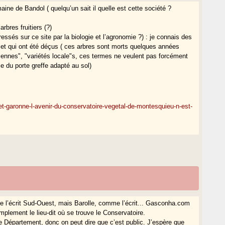
aine de Bandol ( quelqu’un sait il quelle est cette société ?
rbres fruitiers (?)
ressés sur ce site par la biologie et l’agronomie ?) : je connais des
 et qui ont été déçus ( ces arbres sont morts quelques années
nciennes", "variétés locale"s, ces termes ne veulent pas forcément
e du porte greffe adapté au sol)
et-garonne-l-avenir-du-conservatoire-vegetal-de-montesquieu-n-est-
e l’écrit Sud-Ouest, mais Barolle, comme l’écrit... Gasconha.com
mplement le lieu-dit où se trouve le Conservatoire.
 le Département, donc on peut dire que c’est public. J’espère que