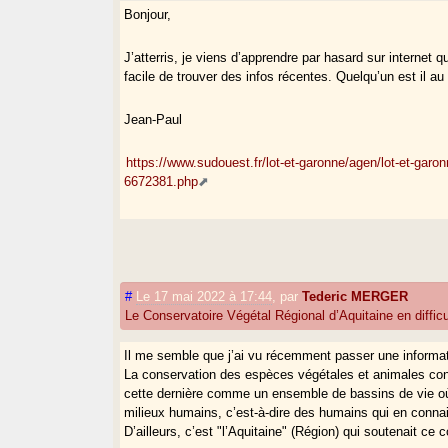
Bonjour,
J’atterris, je viens d’apprendre par hasard sur internet 
facile de trouver des infos récentes. Quelqu’un est il au
Jean-Paul
https://www.sudouest.fr/lot-et-garonne/agen/lot-et-ga
6672381.php
#
Le 17 mai 2022 à 17:44
,
par
Tederic MERGER
Le Conservatoire Végétal Régional d’Aquitaine en difficu
Il me semble que j’ai vu récemment passer une informati
La conservation des espèces végétales et animales con
cette dernière comme un ensemble de bassins de vie où
milieux humains, c’est-à-dire des humains qui en connai
D’ailleurs, c’est "l’Aquitaine" (Région) qui soutenait ce c