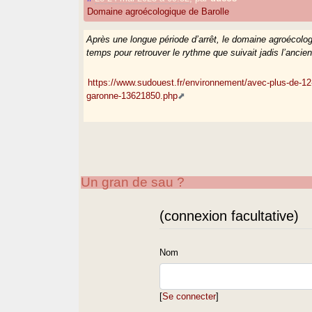
Domaine agroécologique de Barolle
Après une longue période d’arrêt, le domaine agroécologi
temps pour retrouver le rythme que suivait jadis l’ancien
https://www.sudouest.fr/environnement/avec-plus-de-12-0
garonne-13621850.php
Un gran de sau ?
(connexion facultative)
Nom
[
Se connecter
]