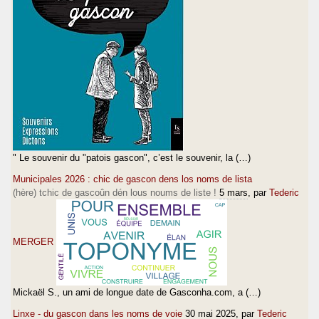
" Le souvenir du "patois gascon", c’est le souvenir, la (…)
Municipales 2026 : chic de gascon dens los noms de lista
(hère) tchic de gascoûn dén lous noums de liste !
5 mars
, par
Tederic
MERGER
Mickaël S., un ami de longue date de Gasconha.com, a (…)
Linxe - du gascon dans les noms de voie
30 mai 2025
, par
Tederic