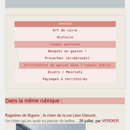
RUBRIQUES
Art de vivre
Histoire
Langue gasconne
Nosauts en gascon !
Proverbes (arréprouès)
Valorisation du gascon dans l’espace public
Divers / Mesclats
Paysages & territoires
Dans la même rubrique :
Bagnères de Bigorre : le chien de la rue Léon Géruzet.
Un chien qui en avait vu passer de belles...
26 juillet
, par
VERDIER