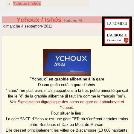
Ychoux / Ishós
Ychoux / Ishós
Tederic M.
dimanche 4 septembre 2011
"Ychoux" en graphie alibertine à la gare
Dusau grafia entà la gara d’Ishós.
"Ishós" me plait bien, mais j’appartiens à la très petite minorité qui sait
lire le "ó" de la graphie alibertine (il faut lire comme le français "ou").
Voir
Signalisation digraphique des noms de gare de Labouheyre et
Ychoux
.
Pour situer le lieu :
La gare SNCF d’Ychoux est une gare TER où s’arrêtent certains trains
entre Bordeaux et Dax ou Mont de Marsan.
Elle dessert principalement les villes de Biscarrosse (13 000 habitants,