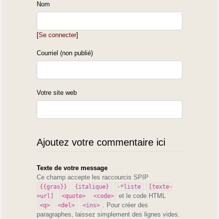
Nom
[
Se connecter
]
Courriel (non publié)
Votre site web
Ajoutez votre commentaire ici
Texte de votre message
Ce champ accepte les raccourcis SPIP
{{gras}}
{italique}
-*liste
[texte-
et le code HTML
>url]
<quote>
<code>
. Pour créer des
<q>
<del>
<ins>
paragraphes, laissez simplement des lignes vides.