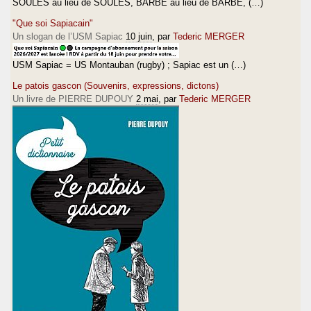
SOULES au lieu de SOULÈS, BARBE au lieu de BARBÈ, (…)
"Que soi Sapiacain"
Un slogan de l’USM Sapiac
10 juin
, par
Tederic MERGER
USM Sapiac = US Montauban (rugby) ; Sapiac est un (…)
Le patois gascon (Souvenirs, expressions, dictons)
Un livre de PIERRE DUPOUY
2 mai
, par
Tederic MERGER