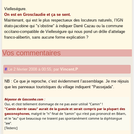
Vielleségure.
On est en Grosclaudie et ça se sent.
Maintenant, qui est le plus respectueux des locuteurs naturels, l’IGN
étato-jacobine qui "s’obstine" à indiquer Darré Cazau ou la commune
occitano-compatible de Vielleségure qui nous pond un drôle d’attelage
franco-alibertin, sans aucune forme explication ?
Vos commentaires
#
Le 2 février 2008 à 00:55
,
par
Vincent.P
NB : Ce que je reproche, c’est évidemment l’assemblage. Je me réjouis
que les panneaux touristiques du village indiquent "Passejada".
Réponse de Gasconha.com :
Oui, et c’est tellement dommage de ne pas avoir utilisé "Camin" !
"Camin darrèr casau" aurait de la gueule et serait compris par la plupart des
gasconophones
, malgré le "n" final de "camin" qui n’est pas prononcé en Béarn,
et le "au" que beaucoup ne liraient pas spontanément comme la diphtongue
"aw".
[Tederic]