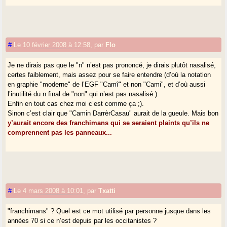
#
Le 10 février 2008 à 12:58
,
par
Flo
Je ne dirais pas que le "n" n’est pas prononcé, je dirais plutôt nasalisé,
certes faiblement, mais assez pour se faire entendre (d’où la notation
en graphie "moderne" de l’EGF "Camî" et non "Cami", et d’où aussi
l’inutilité du n final de "non" qui n’est pas nasalisé.)
Enfin en tout cas chez moi c’est comme ça ;).
Sinon c’est clair que "Camin DarrèrCasau" aurait de la gueule. Mais bon
y’aurait encore des franchimans qui se seraient plaints qu’ils ne
comprennent pas les panneaux...
#
Le 4 mars 2008 à 10:01
,
par
Txatti
"franchimans" ? Quel est ce mot utilisé par personne jusque dans les
années 70 si ce n’est depuis par les occitanistes ?