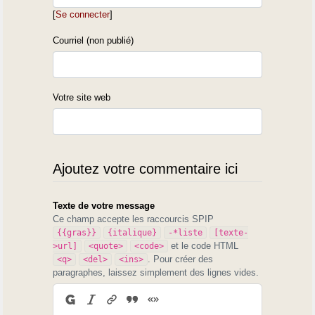
[
Se connecter
]
Courriel (non publié)
Votre site web
Ajoutez votre commentaire ici
Texte de votre message
Ce champ accepte les raccourcis SPIP
{{gras}}
{italique}
-*liste
[texte-
et le code HTML
>url]
<quote>
<code>
. Pour créer des
<q>
<del>
<ins>
paragraphes, laissez simplement des lignes vides.