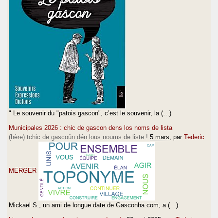
" Le souvenir du "patois gascon", c’est le souvenir, la (…)
Municipales 2026 : chic de gascon dens los noms de lista
(hère) tchic de gascoûn dén lous noums de liste !
5 mars
, par
Tederic
MERGER
Mickaël S., un ami de longue date de Gasconha.com, a (…)