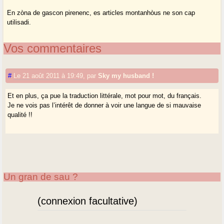
En zòna de gascon pirenenc, es articles montanhòus ne son cap
utilisadi.
Vos commentaires
#
Le 21 août 2011 à 19:49
,
par
Sky my husband !
Et en plus, ça pue la traduction littérale, mot pour mot, du français.
Je ne vois pas l’intérêt de donner à voir une langue de si mauvaise
qualité !!
Un gran de sau ?
(connexion facultative)