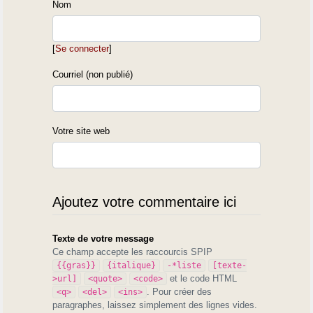
Nom
[
Se connecter
]
Courriel (non publié)
Votre site web
Ajoutez votre commentaire ici
Texte de votre message
Ce champ accepte les raccourcis SPIP
{{gras}}
{italique}
-*liste
[texte-
et le code HTML
>url]
<quote>
<code>
. Pour créer des
<q>
<del>
<ins>
paragraphes, laissez simplement des lignes vides.