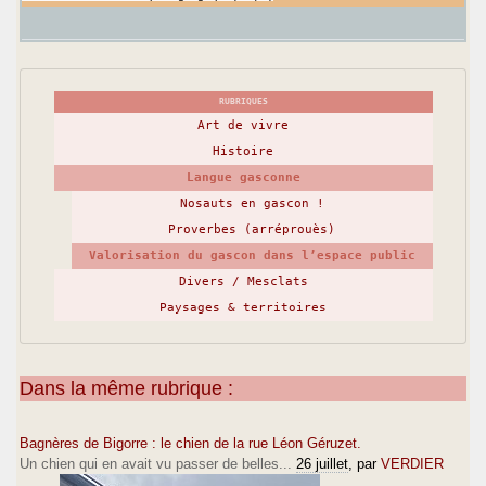
RUBRIQUES
Art de vivre
Histoire
Langue gasconne
Nosauts en gascon !
Proverbes (arréprouès)
Valorisation du gascon dans l’espace public
Divers / Mesclats
Paysages & territoires
Dans la même rubrique :
Bagnères de Bigorre : le chien de la rue Léon Géruzet.
Un chien qui en avait vu passer de belles...
26 juillet
, par
VERDIER