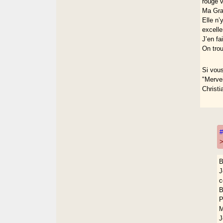
rouge v
Ma Gran
Elle n’
excelle
J’en fa
On tro
Si vou
"Mervei
Christi
>
B
J
c
P
M
J