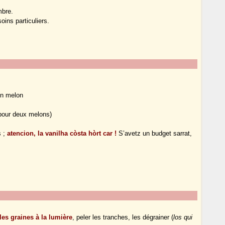
mbre.
soins particuliers.
n melon
n pour deux melons)
s
s ;
atencion, la vanilha còsta hòrt car !
S’avetz un budget sarrat,
les graines à la lumière
, peler les tranches, les dégrainer (
los qui