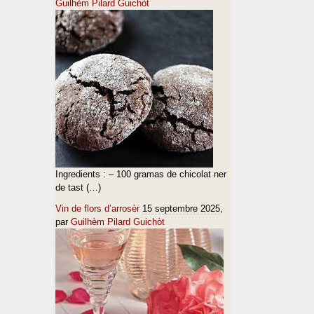
Guilhèm Pilard Guichòt
Ingredients : – 100 gramas de chicolat ner
de tast (…)
Vin de flors d’arrosèr
15 septembre 2025
,
par
Guilhèm Pilard Guichòt