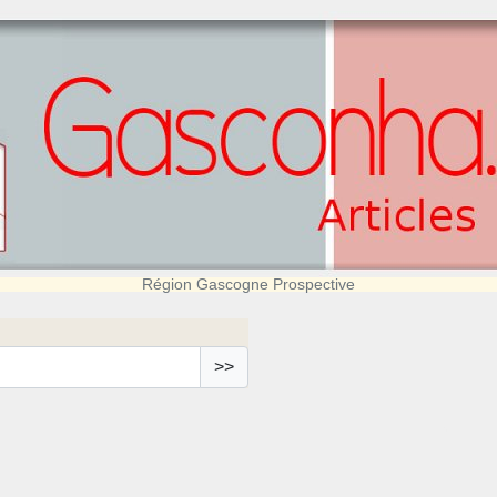
Région Gascogne Prospective
>>