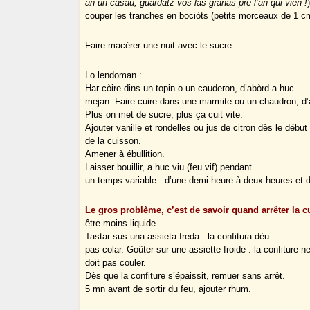
an un casau, guardatz-vos las granas pre l’an qui vien !
couper les tranches en
bociòts
(petits morceaux de 1 c
Faire macérer une nuit avec le sucre.
Lo lendoman :
Har còire dins un topin o un cauderon, d’abòrd a huc
mejan
. Faire cuire dans une marmite ou un chaudron, d
Plus on met de sucre, plus ça cuit vite.
Ajouter vanille et rondelles ou jus de citron dès le début
de la cuisson.
Amener à ébullition.
Laisser bouillir,
a huc viu
(feu vif) pendant
un temps variable : d’une demi-heure à deux heures et de
Le gros problème, c’est de savoir quand arrêter la c
être moins liquide.
Tastar sus una assieta freda : la confitura dèu
pas colar.
Goûter sur une assiette froide : la confiture n
doit pas couler.
Dès que la confiture s’épaissit, remuer sans arrêt.
5 mn avant de sortir du feu, ajouter rhum.