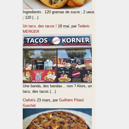
Ingredients : 120 gramas de sucre ; 2 ueus
; 120 (…)
Un taco, des tacos !
18 mai
, par
Tederic
MERGER
Une banda, des bandas... non ? Alors, un
taco, des tacos (…)
Clafotís
23 mars
, par
Guilhèm Pilard
Guichòt