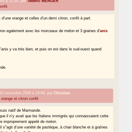
05 à 22:30
,
par
Tederic MERGER
onfit
 d’une orange et celles d’un demi citron, confit à part.
itron egalement avec les morceaux de melon et 3 graines d’
anis
’anis y va très bien, et puis on est dans le sud-ouest quand
nde.
24 novembre 2008 à 19:08
,
par
Christian
orange et citron confit
 suis natif de Marmande.
que il n’y avait que les Italiens immigrés qui connaissaient cette
ure improprement appelé de melon.
 il s"agit d’une variété de pastèque, à chair blanche et à graînes