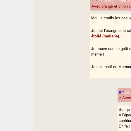
#
^
Le 19 septembre 20
Avec orange et citron c
Moi, je confis les peaux
Je met l’orange et le c
étoilé (badiane)
.
Je trouve que ce goût d
mème !
Je suis natif de Marma
#
^
Le 
> Avec 
Bof, je
A l’épo
confit
En fait