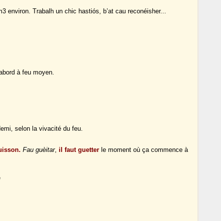
)
m3 environ.
Trabalh un chic hastiós, b’at cau reconéisher...
’abord à feu moyen.
mi, selon la vivacité du feu.
uisson.
Fau guèitar
,
il faut guetter
le moment où ça commence à
e