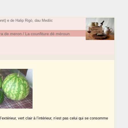
ret) e de Halip Rigò, dau Medòc
ura de meron / La counfiture dé méroun
extérieur, vert clair à l’intérieur, n’est pas celui qui se consomme