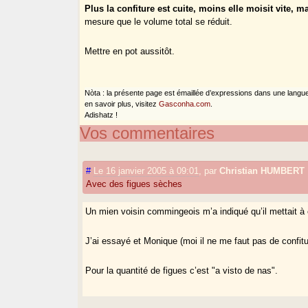
Plus la confiture est cuite, moins elle moisit vite, m
mesure que le volume total se réduit.
Mettre en pot aussitôt.
Nòta : la présente page est émaillée d’expressions dans une langue
en savoir plus, visitez
Gasconha.com
.
Adishatz !
Vos commentaires
#
Le 16 janvier 2005 à 09:01
,
par
Christian HUMBERT
Avec des figues sèches
Un mien voisin commingeois m’a indiqué qu’il mettait à 
J’ai essayé et Monique (moi il ne me faut pas de confitur
Pour la quantité de figues c’est "a visto de nas".