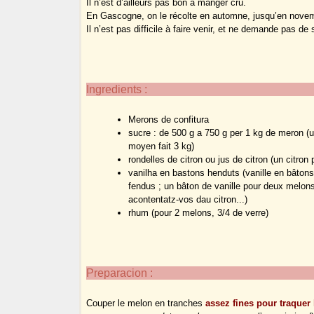
Il n’est d’ailleurs pas bon à manger cru.
En Gascogne, on le récolte en automne, jusqu’en nove
Il n’est pas difficile à faire venir, et ne demande pas de 
Ingredients :
Merons de confitura
sucre : de 500 g a 750 g per 1 kg de meron
(u
moyen fait 3 kg)
rondelles de citron ou jus de citron (un citro
vanilha en bastons henduts
(vanille en bâton
fendus ; un bâton de vanille pour deux melon
acontentatz-vos dau citron...)
rhum (pour 2 melons, 3/4 de verre)
Preparacion :
Couper le melon en tranches
assez fines pour traquer 