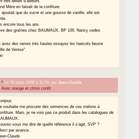
if très belles d’ailleurs.
d Mère en faisait de la confiture.
y ajoutait que du sucre et une gousse de vanille, elle est
nte.
is encore tous les ans.
uve des graînes chez BAUMAUX, BP 100, Nancy cedex.
s avez des rames très hautes essayez les haricots beurre
lle de Venise".
an
#
^
Le 30 mars 2009 à 11:33
,
par
Jean-Claude
 Avec orange et citron confit
onjour,
e souhaite me procurer des semences de ces melons à
onfiture. Mais, je ne vois pas ce produit dans les catalogues de
BAUMAUX.
ouvez-vous me dire de quelle référence il s’agit, SVP ?
erci par avance.
ean-Claude