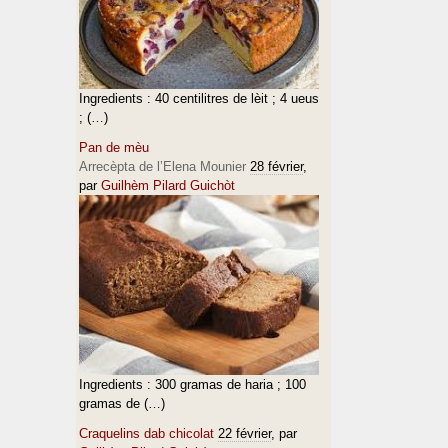
Ingredients : 40 centilitres de lèit ; 4 ueus
; (…)
Pan de mèu
Arrecèpta de l’Elena Mounier
28 février
,
par
Guilhèm Pilard Guichòt
Ingredients : 300 gramas de haria ; 100
gramas de (…)
Craquelins dab chicolat
22 février
, par