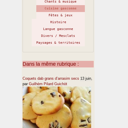
Chants & musique
Cuisine gasconne
Fêtes & jeux
Histoire
Langue gasconne
Divers / Mesclats
Paysages & territoires
Dans la même rubrique :
Coquets dab grans d’arrasim secs
13 juin
,
par
Guilhèm Pilard Guichòt