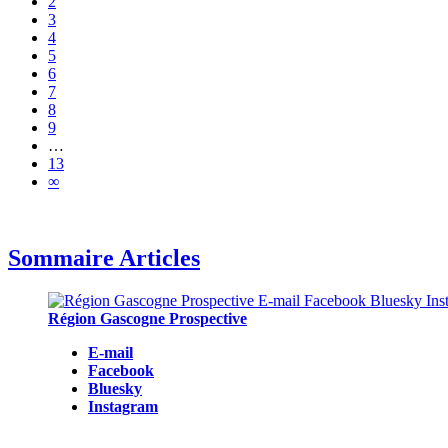
2
3
4
5
6
7
8
9
…
13
∞
Sommaire Articles
Région Gascogne Prospective
E-mail
Facebook
Bluesky
Instagram