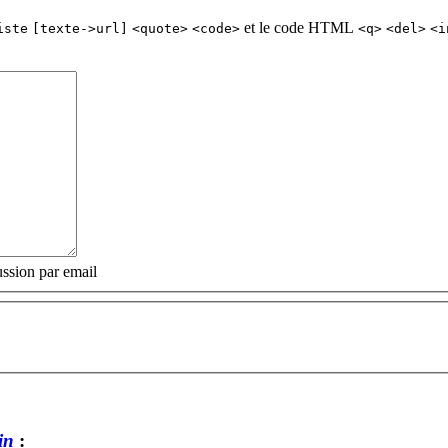
et le code HTML
iste
[texte->url]
<quote>
<code>
<q>
<del>
<i
ssion par email
in
: