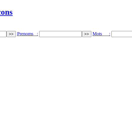
cons
Prenoms :
Mots :