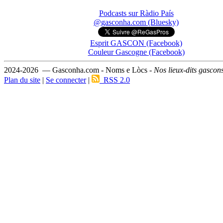
Podcasts sur Ràdio País
@gasconha.com (Bluesky)
Esprit GASCON (Facebook)
Couleur Gascogne (Facebook)
2024-2026 — Gasconha.com - Noms e Lòcs -
Nos lieux-dits gascon
Plan du site
|
Se connecter
|
RSS 2.0