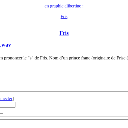
en graphie alibertine :
Fris
Fris
a.wav
n prononcer le "s" de Fris. Nom d’un prince franc (originaire de Frise
nnecter
]