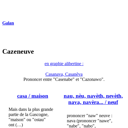
Galan
Cazeneuve
en graphie alibertine :
Casanava, Casanèva
Prononcer entre "Casenabe" et "Cazonawo".
casa
/ maison
nau, nèu, navèth, nevèth,
nava, navèra...
/ neuf
Mais dans la plus grande
partie de la Gascogne,
prononcer "naw" neuve :
"maison" ou "ostau"
nava (prononcer "nawe",
ont (…)
"nabe", "nabo",