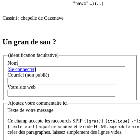
"nawo"...) (…)
Cassini : chapelle de Cazenave
Un gran de sau ?
(identification facultative)
Nom
[
Se connecter
]
Courriel (non publié)
Votre site web
Ajoutez votre commentaire ici
Texte de votre message
Ce champ accepte les raccourcis SPIP
{{gras}}
{italique}
-*l
et le code HTML
[texte->url]
<quote>
<code>
<q>
<del>
<in
créer des paragraphes, laissez simplement des lignes vides.