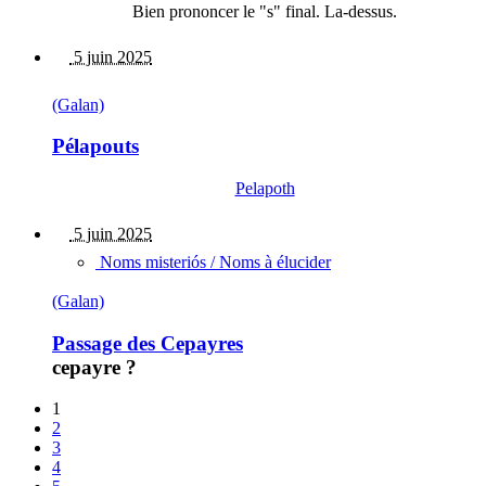
Bien prononcer le "s" final. La-dessus.
5 juin 2025
(Galan)
Pélapouts
Pelapoth
5 juin 2025
Noms misteriós / Noms à élucider
(Galan)
Passage des Cepayres
cepayre ?
1
2
3
4