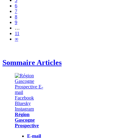
5
6
7
8
9
…
11
∞
Sommaire Articles
Région
Gascogne
Prospective
E-mail