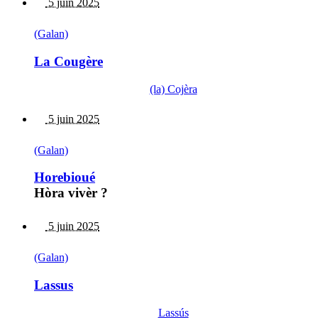
5 juin 2025
(Galan)
La Cougère
(la) Cojèra
5 juin 2025
(Galan)
Horebioué
Hòra vivèr ?
5 juin 2025
(Galan)
Lassus
Lassús