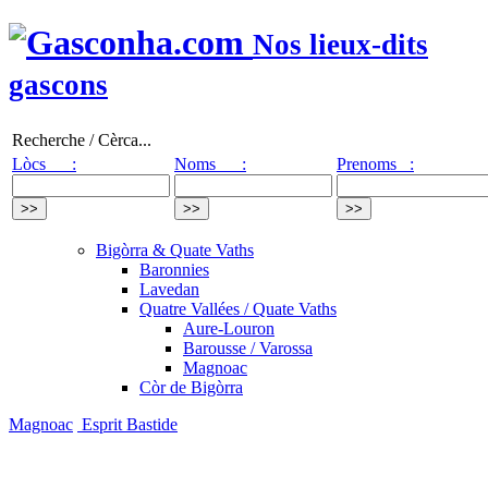
Nos lieux-dits
gascons
Recherche / Cèrca...
Lòcs :
Noms :
Prenoms :
Bigòrra & Quate Vaths
Baronnies
Lavedan
Quatre Vallées / Quate Vaths
Aure-Louron
Barousse / Varossa
Magnoac
Còr de Bigòrra
Magnoac
Esprit Bastide