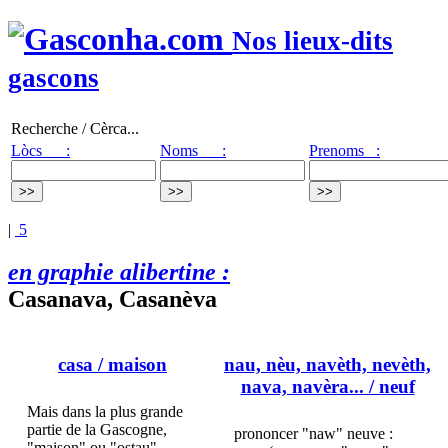
Nos lieux-dits
gascons
Recherche / Cèrca...
Lòcs :
Noms :
Prenoms :
|
5
en graphie alibertine :
Casanava, Casanèva
casa
/ maison
nau, nèu, navèth, nevèth,
nava, navèra...
/ neuf
Mais dans la plus grande
partie de la Gascogne,
prononcer "naw" neuve :
"maison" ou "ostau"