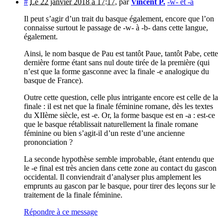
#
Le 22 janvier 2018 à 17:17
,
par
Vincent P.
-w- et -a
Il peut s’agir d’un trait du basque également, encore que l’on
connaisse surtout le passage de -w- à -b- dans cette langue,
également.
Ainsi, le nom basque de Pau est tantôt Paue, tantôt Pabe, cette
dernière forme étant sans nul doute tirée de la première (qui
n’est que la forme gasconne avec la finale -e analogique du
basque de France).
Outre cette question, celle plus intrigante encore est celle de la
finale : il est net que la finale féminine romane, dès les textes
du XIIème siècle, est -e. Or, la forme basque est en -a : est-ce
que le basque rétablissait naturellement la finale romane
féminine ou bien s’agit-il d’un reste d’une ancienne
prononciation ?
La seconde hypothèse semble improbable, étant entendu que
le -e final est très ancien dans cette zone au contact du gascon
occidental. Il conviendrait d’analyser plus amplement les
emprunts au gascon par le basque, pour tirer des leçons sur le
traitement de la finale féminine.
Répondre à ce message