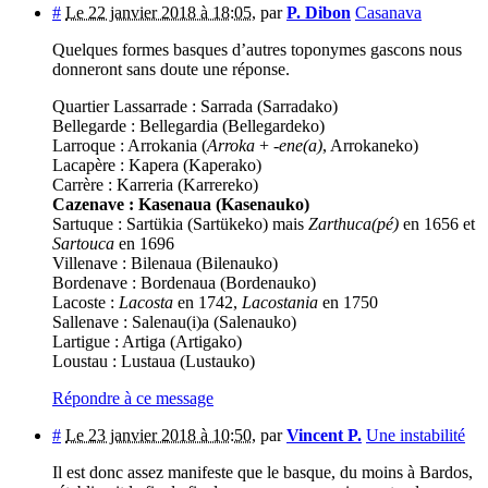
#
Le 22 janvier 2018 à 18:05
,
par
P. Dibon
Casanava
Quelques formes basques d’autres toponymes gascons nous
donneront sans doute une réponse.
Quartier Lassarrade : Sarrada (Sarradako)
Bellegarde : Bellegardia (Bellegardeko)
Larroque : Arrokania (
Arroka
+ -
ene(a)
, Arrokaneko)
Lacapère : Kapera (Kaperako)
Carrère : Karreria (Karrereko)
Cazenave : Kasenaua (Kasenauko)
Sartuque : Sartükia (Sartükeko) mais
Zarthuca(pé)
en 1656 et
Sartouca
en 1696
Villenave : Bilenaua (Bilenauko)
Bordenave : Bordenaua (Bordenauko)
Lacoste :
Lacosta
en 1742,
Lacostania
en 1750
Sallenave : Salenau(i)a (Salenauko)
Lartigue : Artiga (Artigako)
Loustau : Lustaua (Lustauko)
Répondre à ce message
#
Le 23 janvier 2018 à 10:50
,
par
Vincent P.
Une instabilité
Il est donc assez manifeste que le basque, du moins à Bardos,