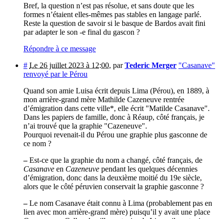
Bref, la question n’est pas résolue, et sans doute que les
formes n’étaient elles-mêmes pas stables en langage parlé.
Reste la question de savoir si le basque de Bardos avait fini
par adapter le son -e final du gascon ?
Répondre à ce message
#
Le 26 juillet 2023 à 12:00
,
par
Tederic Merger
"Casanave"
renvoyé par le Pérou
Quand son amie Luisa écrit depuis Lima (Pérou), en 1889, à
mon arrière-grand mère Mathilde Cazeneuve rentrée
d’émigration dans cette ville*, elle écrit "Matilde Casanave".
Dans les papiers de famille, donc à Réaup, côté français, je
n’ai trouvé que la graphie "Cazeneuve".
Pourquoi revenait-il du Pérou une graphie plus gasconne de
ce nom ?
–
Est-ce que la graphie du nom a changé, côté français, de
Casanave
en
Cazeneuve
pendant les quelques décennies
d’émigration, donc dans la deuxième moitié du 19e siècle,
alors que le côté péruvien conservait la graphie gasconne ?
–
Le nom Casanave était connu à Lima (probablement pas en
lien avec mon arrière-grand mère) puisqu’il y avait une place