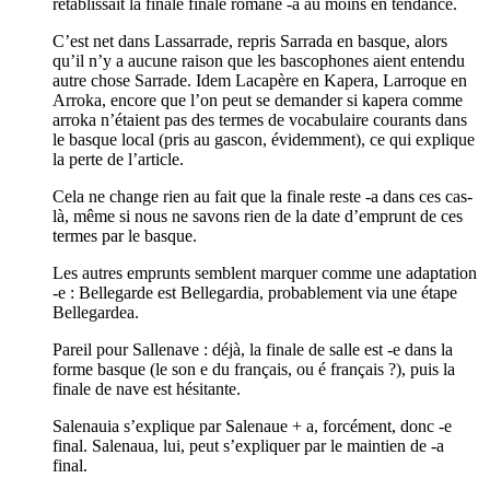
rétablissait la finale finale romane -a au moins en tendance.
C’est net dans Lassarrade, repris Sarrada en basque, alors
qu’il n’y a aucune raison que les bascophones aient entendu
autre chose Sarrade. Idem Lacapère en Kapera, Larroque en
Arroka, encore que l’on peut se demander si kapera comme
arroka n’étaient pas des termes de vocabulaire courants dans
le basque local (pris au gascon, évidemment), ce qui explique
la perte de l’article.
Cela ne change rien au fait que la finale reste -a dans ces cas-
là, même si nous ne savons rien de la date d’emprunt de ces
termes par le basque.
Les autres emprunts semblent marquer comme une adaptation
-e : Bellegarde est Bellegardia, probablement via une étape
Bellegardea.
Pareil pour Sallenave : déjà, la finale de salle est -e dans la
forme basque (le son e du français, ou é français ?), puis la
finale de nave est hésitante.
Salenauia s’explique par Salenaue + a, forcément, donc -e
final. Salenaua, lui, peut s’expliquer par le maintien de -a
final.