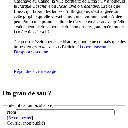
Casanave au Callao, la ville portuaire de Lima ; il y a toujours
le
Parque Casanave
ou
Plaza Óvalo Casanave
. Est-ce que
Luisa, qui faisait des fautes d’orthographe, s’est alignée sur
cette graphie qu’elle voyait dans son environnement ? Aidée
peut-être par la prononciation de Cazeneuve/Casanava qu’elle
avait entendue de la bouche de mon arrière-grand mère ou de
la mère de celle-ci ?
*Je pense développer cette histoire, dont je ne connais que des
bribes, en
gran de sau
sus l’article
Diaspora vasconne
.
Diaspora vasconne
Répondre à ce message
Un gran de sau ?
(identification facultative)
Nom
[
Se connecter
]
Courriel (non publié)