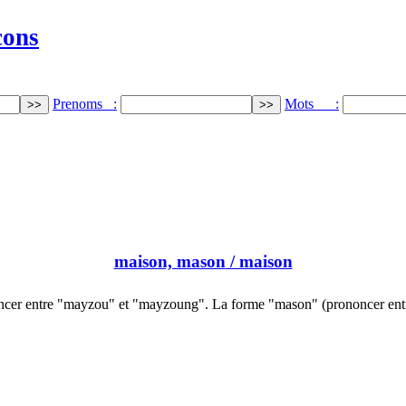
cons
Prenoms :
Mots :
maison, mason
/ maison
ncer entre "mayzou" et "mayzoung". La forme "mason" (prononcer ent