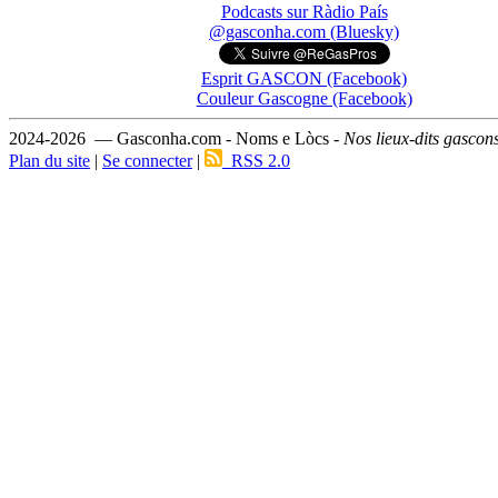
Podcasts sur Ràdio País
@gasconha.com (Bluesky)
Esprit GASCON (Facebook)
Couleur Gascogne (Facebook)
2024-2026 — Gasconha.com - Noms e Lòcs -
Nos lieux-dits gascon
Plan du site
|
Se connecter
|
RSS 2.0