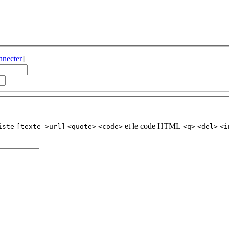
nnecter
]
et le code HTML
iste
[texte->url]
<quote>
<code>
<q>
<del>
<i