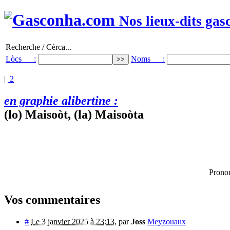
Nos lieux-dits gas
Recherche / Cèrca...
Lòcs :
Noms :
|
2
en graphie alibertine :
(lo) Maisoòt, (la) Maisoòta
Prono
Vos commentaires
#
Le 3 janvier 2025 à 23:13
,
par
Joss
Meyzouaux