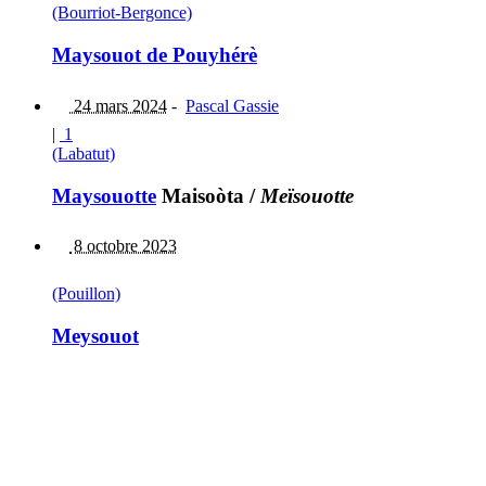
(Bourriot-Bergonce)
Maysouot de Pouyhérè
24 mars 2024
-
Pascal Gassie
|
1
(Labatut)
Maysouotte
Maisoòta
/
Meïsouotte
8 octobre 2023
(Pouillon)
Meysouot