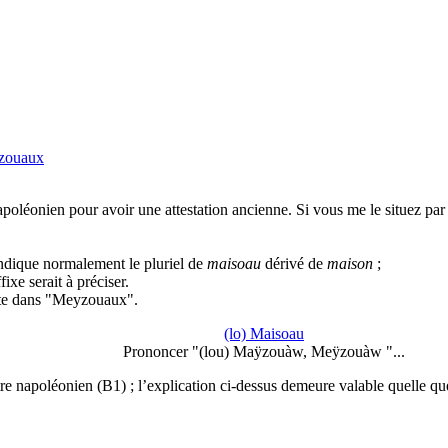
zouaux
apoléonien pour avoir une attestation ancienne. Si vous me le situez par
dique normalement le pluriel de
maisoau
dérivé de
maison
;
fixe serait à préciser.
este dans "Meyzouaux".
(lo) Maisoau
Prononcer "(lou) Maÿzouàw, Meÿzouàw "...
re napoléonien (B1) ; l’explication ci-dessus demeure valable quelle qu