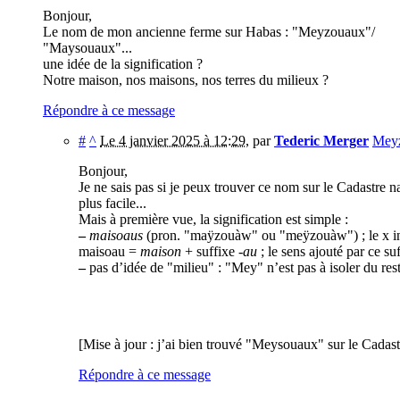
Bonjour,
Le nom de mon ancienne ferme sur Habas : "Meyzouaux"/
"Maysouaux"...
une idée de la signification ?
Notre maison, nos maisons, nos terres du milieux ?
Répondre à ce message
#
^
Le 4 janvier 2025 à 12:29
,
par
Tederic Merger
Mey
Bonjour,
Je ne sais pas si je peux trouver ce nom sur le Cadastre n
plus facile...
Mais à première vue, la signification est simple :
–
maisoaus
(pron. "maÿzouàw" ou "meÿzouàw") ; le x in
maisoau =
maison
+ suffixe
-au
; le sens ajouté par ce suf
–
pas d’idée de "milieu" : "Mey" n’est pas à isoler du r
[Mise à jour : j’ai bien trouvé "Meysouaux" sur le Cadast
Répondre à ce message