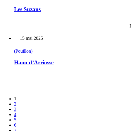
Les Suzans
15 mai 2025
(Pouillon)
Haou d’Arriosse
1
2
3
4
5
6
7