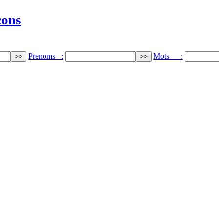
cons
Prenoms :
Mots :