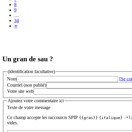
8
9
…
34
∞
Un gran de sau ?
(identification facultative)
Nom
[
Se co
Courriel (non publié)
Votre site web
Ajoutez votre commentaire ici
Texte de votre message
Ce champ accepte les raccourcis SPIP
{{gras}}
{italique}
-*l
vides.