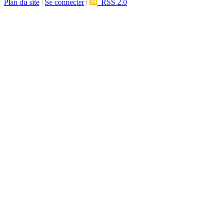
Plan du site
|
Se connecter
|
RSS 2.0