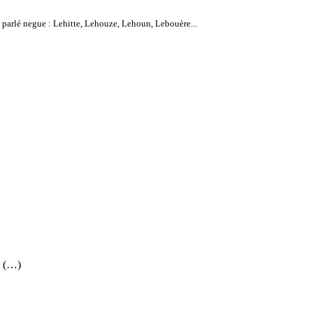
 parlé negue : Lehitte, Lehouze, Lehoun, Lebouère...
e (…)