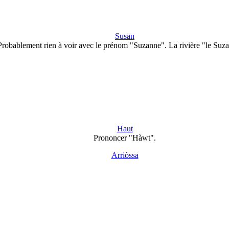
Susan
Probablement rien à voir avec le prénom "Suzanne". La rivière "le Suz
Haut
Prononcer "Hàwt".
Arriòssa