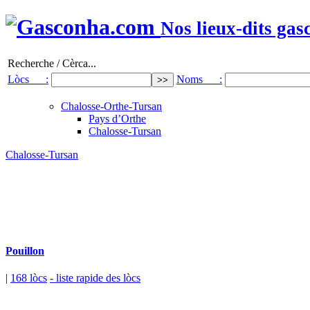
Nos lieux-dits gas
Recherche / Cèrca...
Lòcs :
Noms :
Chalosse-Orthe-Tursan
Pays d’Orthe
Chalosse-Tursan
Chalosse-Tursan
Pouillon
|
168 lòcs
- liste rapide des lòcs