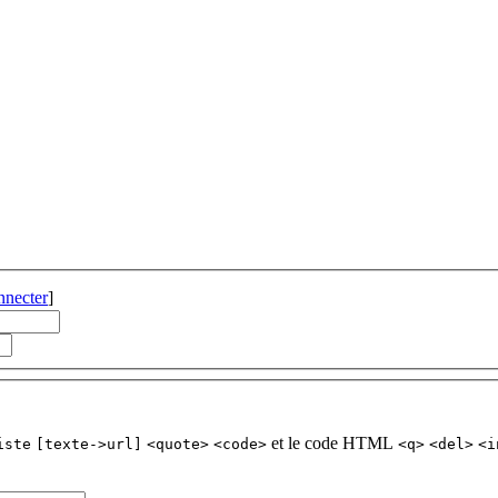
nnecter
]
et le code HTML
iste
[texte->url]
<quote>
<code>
<q>
<del>
<i