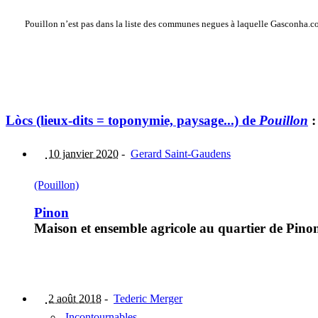
Pouillon n’est pas dans la liste des communes negues à laquelle Gasconha.co
Lòcs (lieux-dits = toponymie, paysage...) de
Pouillon
:
10 janvier 2020
-
Gerard Saint-Gaudens
(Pouillon)
Pinon
Maison et ensemble agricole au quartier de Pinon
2 août 2018
-
Tederic Merger
Incontournables