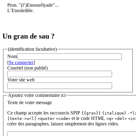
Pron. "(l’)Ensourélyade"...
L’Ensoleillée.
Un gran de sau ?
(identification facultative)
Nom
[
Se connecter
]
Courriel (non publié)
Votre site web
Ajoutez votre commentaire ici
Texte de votre message
Ce champ accepte les raccourcis SPIP
{{gras}}
{italique}
-*l
et le code HTML
[texte->url]
<quote>
<code>
<q>
<del>
<in
créer des paragraphes, laissez simplement des lignes vides.