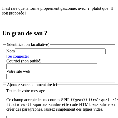
Il est rare que la forme proprement gasconne, avec -r- plutôt que -ll-
soit proposée !
Un gran de sau ?
(identification facultative)
Nom
[
Se connecter
]
Courriel (non publié)
Votre site web
Ajoutez votre commentaire ici
Texte de votre message
Ce champ accepte les raccourcis SPIP
{{gras}}
{italique}
-*l
et le code HTML
[texte->url]
<quote>
<code>
<q>
<del>
<in
créer des paragraphes, laissez simplement des lignes vides.