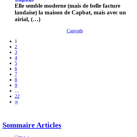
Elle semble moderne (mais de belle facture
landaise) la maison de Capbat, mais avec un
airial, (…)
Capvath
1
2
3
4
5
6
7
8
9
…
22
∞
Sommaire Articles