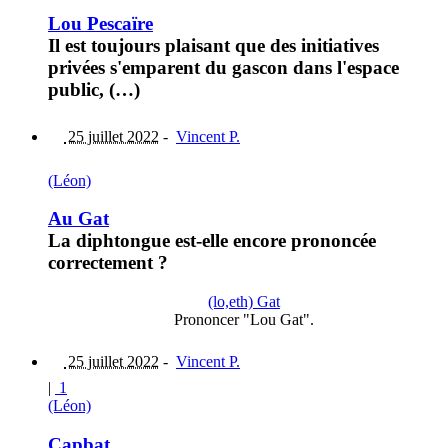
Lou Pescaïre
Il est toujours plaisant que des initiatives
privées s'emparent du gascon dans l'espace
public, (…)
25 juillet 2022
-
Vincent P.
(Léon)
Au Gat
La diphtongue est-elle encore prononcée
correctement ?
(lo,eth) Gat
Prononcer "Lou Gat".
25 juillet 2022
-
Vincent P.
|
1
(Léon)
Capbat