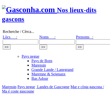
Nos lieux-dits
gascons
Recherche / Cèrca...
Lòcs :
Noms :
Prenoms :
Pays negue
Pays de Born
Marensin
Grande Lande / Lanegrand
Maremne & Seignanx
Bas Adour
Marensin
Pays negue
Landes de Gascogne
Mar e còsta gascona /
Ma é coste gascoune