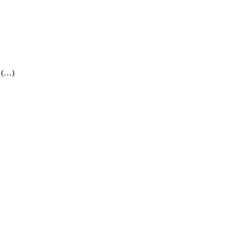
; (…)