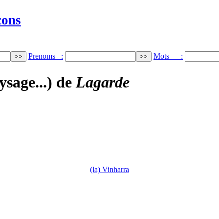
cons
Prenoms :
Mots :
ysage...) de
Lagarde
(la) Vinharra