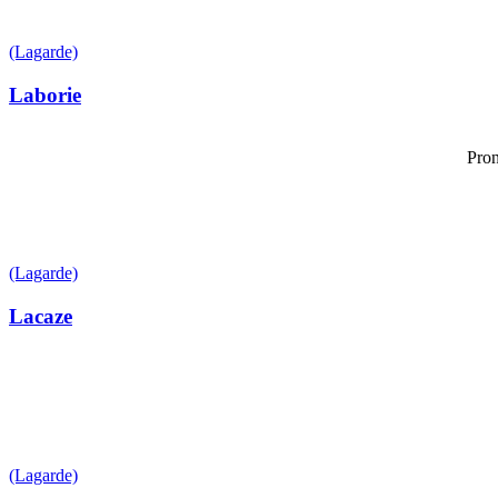
(Lagarde)
Laborie
Pron
(Lagarde)
Lacaze
(Lagarde)