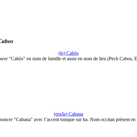
Cabos
(lo) Cabòs
ouve "Cabòs" en nom de famille et aussi en nom de lieu (Pech Cabos, 
(era/la) Cabana
noncer "Cabana" avec l’accent tonique sur ba. Nom occitan présent en