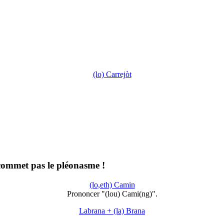
(lo) Carrejòt
ommet pas le pléonasme !
(lo,eth) Camin
Prononcer "(lou) Cami(ng)".
Labrana + (la) Brana