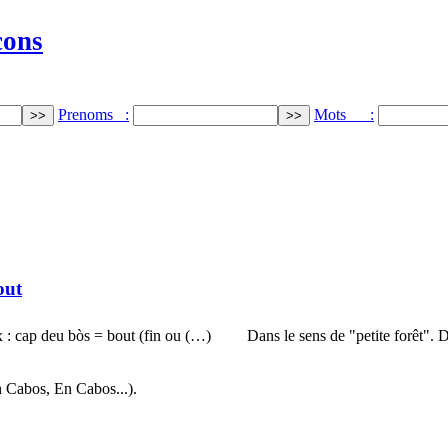
cons
Prenoms :
Mots :
out
 : cap deu bòs = bout (fin ou (…)
Dans le sens de "petite forêt".
h Cabos, En Cabos...).