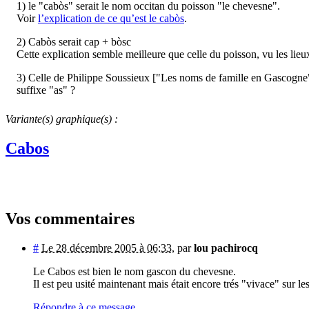
1) le "cabòs" serait le nom occitan du poisson "le chevesne".
Voir
l’explication de ce qu’est le cabòs
.
2) Cabòs serait cap + bòsc
Cette explication semble meilleure que celle du poisson, vu les lie
3) Celle de Philippe Soussieux ["Les noms de famille en Gascogne"] :
suffixe "as" ?
Variante(s) graphique(s) :
Cabos
Vos commentaires
#
Le 28 décembre 2005 à 06:33
,
par
lou pachirocq
Le Cabos est bien le nom gascon du chevesne.
Il est peu usité maintenant mais était encore trés "vivace" sur 
Répondre à ce message