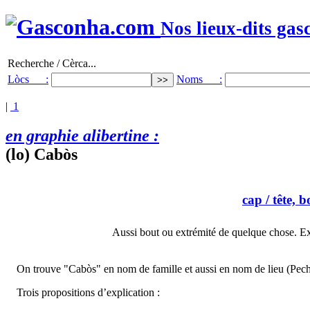
Nos lieux-dits gas
Recherche / Cèrca...
Lòcs :
Noms :
|
1
en graphie alibertine :
(lo) Cabòs
cap
/ tête, b
Aussi bout ou extrémité de quelque chose. Ex
On trouve "Cabòs" en nom de famille et aussi en nom de lieu (Pec
Trois propositions d’explication :