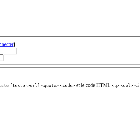
nnecter
]
et le code HTML
iste
[texte->url]
<quote>
<code>
<q>
<del>
<i