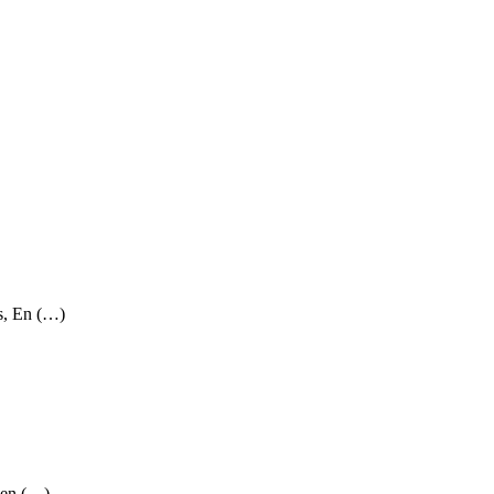
s, En (…)
 en (…)