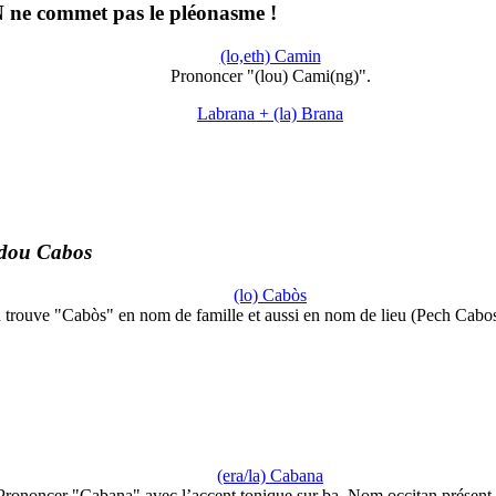
ne commet pas le pléonasme !
(lo,eth) Camin
Prononcer "(lou) Cami(ng)".
Labrana + (la) Brana
dou Cabos
(lo) Cabòs
 trouve "Cabòs" en nom de famille et aussi en nom de lieu (Pech Cabo
(era/la) Cabana
Prononcer "Cabana" avec l’accent tonique sur ba. Nom occitan présent