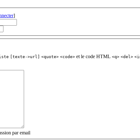
nnecter
]
et le code HTML
iste
[texte->url]
<quote>
<code>
<q>
<del>
<i
ssion par email