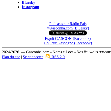
Bluesky
Instagram
Podcasts sur Ràdio País
@gasconha.com (Bluesky)
Esprit GASCON (Facebook)
Couleur Gascogne (Facebook)
2024-2026 — Gasconha.com - Noms e Lòcs -
Nos lieux-dits gascon
Plan du site
|
Se connecter
|
RSS 2.0