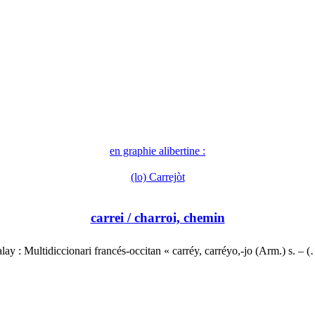
en graphie alibertine :
(lo) Carrejòt
carrei
/ charroi, chemin
lay : Multidiccionari francés-occitan « carréy, carréyo,-jo (Arm.) s. – 