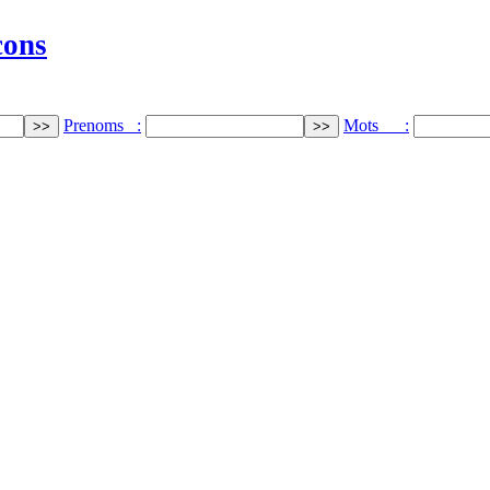
cons
Prenoms :
Mots :