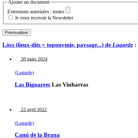
Ajouter un document
Extensions autorisées : toutes
Je veux recevoir la Newsletter
Lòcs (lieux-dits = toponymie, paysage...) de
Lagarde
:
20 mars 2024
(Lagarde)
Las Bignarres
Las Vinharras
22 avril 2022
(Lagarde)
Cami de la Brana