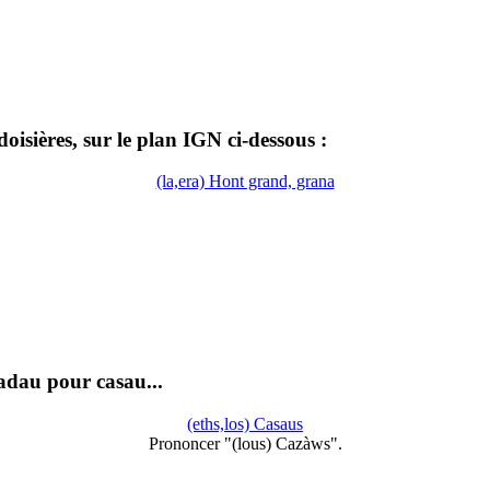
isières, sur le plan IGN ci-dessous :
(la,era) Hont grand, grana
cadau pour casau...
(eths,los) Casaus
Prononcer "(lous) Cazàws".