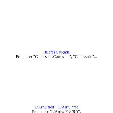
(la,era) Cauçada
Prononcer "Caoussade/Càwssade", "Caoussado"...
L’Arriu fred + L’Arriu hred
Prononcer "L’Arriw Frét/Rét".