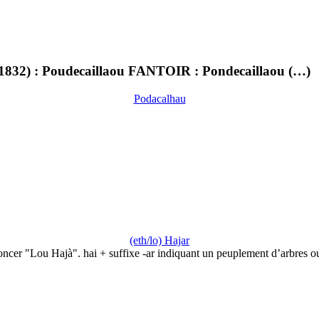
 1832) : Poudecaillaou FANTOIR : Pondecaillaou (…)
Podacalhau
(eth/lo) Hajar
ncer "Lou Hajà". hai + suffixe -ar indiquant un peuplement d’arbres 