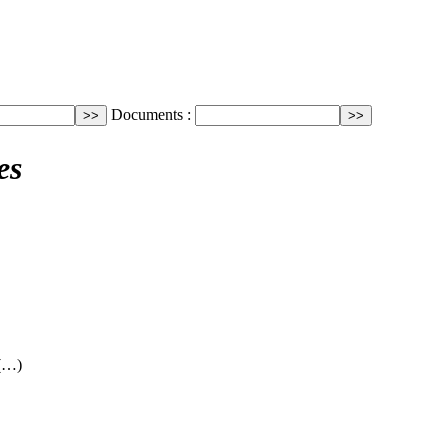
Documents :
es
 (…)