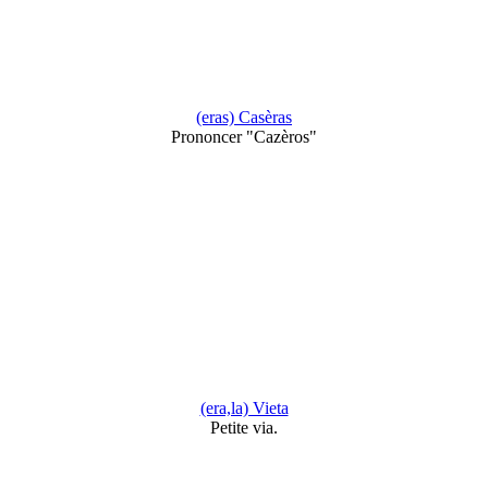
(eras) Casèras
Prononcer "Cazèros"
(era,la) Vieta
Petite via.