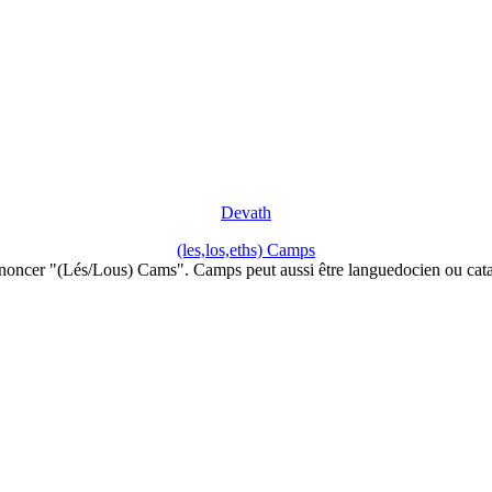
Devath
(les,los,eths) Camps
noncer "(Lés/Lous) Cams". Camps peut aussi être languedocien ou cata