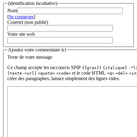
(identification facultative)
Nom
[
Se connecter
]
Courriel (non publié)
Votre site web
Ajoutez votre commentaire ici
Texte de votre message
Ce champ accepte les raccourcis SPIP
{{gras}}
{italique}
-*l
et le code HTML
[texte->url]
<quote>
<code>
<q>
<del>
<in
créer des paragraphes, laissez simplement des lignes vides.