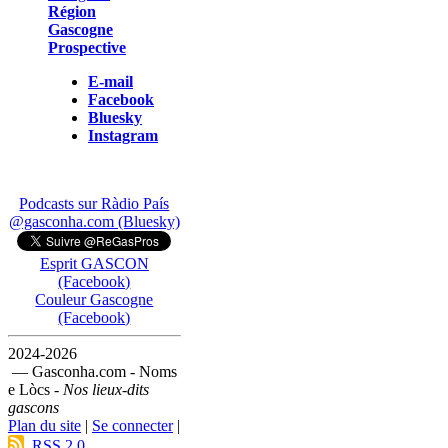
Région
Gascogne
Prospective
E-mail
Facebook
Bluesky
Instagram
Podcasts sur Ràdio País
@gasconha.com (Bluesky)
Esprit GASCON
(Facebook)
Couleur Gascogne
(Facebook)
2024-2026
— Gasconha.com - Noms
e Lòcs -
Nos lieux-dits
gascons
Plan du site
|
Se connecter
|
RSS 2.0