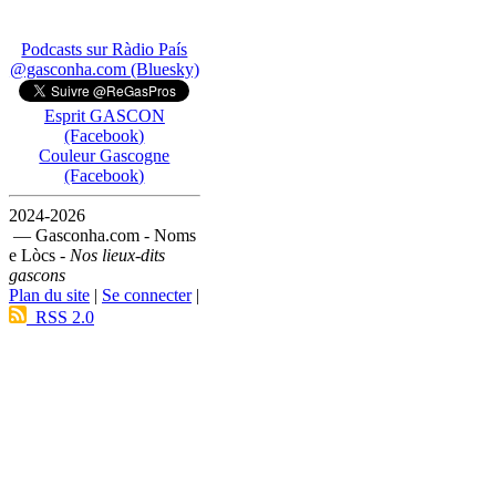
Podcasts sur Ràdio País
@gasconha.com (Bluesky)
Esprit GASCON
(Facebook)
Couleur Gascogne
(Facebook)
2024-2026
— Gasconha.com - Noms
e Lòcs -
Nos lieux-dits
gascons
Plan du site
|
Se connecter
|
RSS 2.0