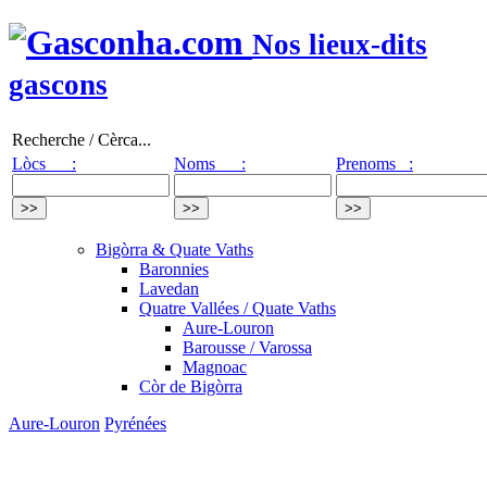
Nos lieux-dits
gascons
Recherche / Cèrca...
Lòcs :
Noms :
Prenoms :
Bigòrra & Quate Vaths
Baronnies
Lavedan
Quatre Vallées / Quate Vaths
Aure-Louron
Barousse / Varossa
Magnoac
Còr de Bigòrra
Aure-Louron
Pyrénées