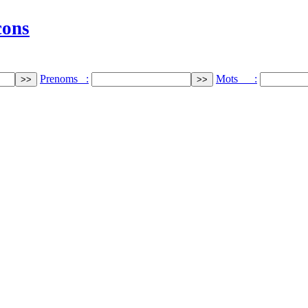
cons
Prenoms :
Mots :