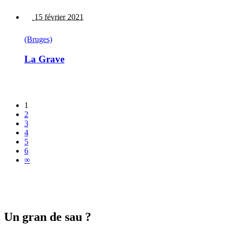
15 février 2021
(Bruges)
La Grave
1
2
3
4
5
6
∞
Un gran de sau ?