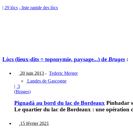
|
29 lòcs
- liste rapide des lòcs
Lòcs (lieux-dits = toponymie, paysage...) de
Bruges
:
20 juin 2013
-
Tederic Merger
Landes de Gascogne
|
3
(Bruges)
Pignadà au bord du lac de Bordeaux
Pinhadar su
Le quartier du lac de Bordeaux : une opération de
15 février 2021