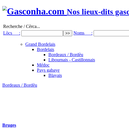
Nos lieux-dits gas
Recherche / Cèrca...
Lòcs :
Noms :
Grand Bordelais
Bordelais
Bordeaux / Bordèu
Libournais - Castillonnais
Médoc
Pays gabaye
Blayais
Bordeaux / Bordèu
Bruges