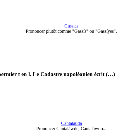
Gassias
Prononcer plutôt comme "Gassís" ou "Gassíyes".
permier t en l. Le Cadastre napoléonien écrit (…)
Cantalauda
Prononcer Cantalàwde, Cantalàwdo...