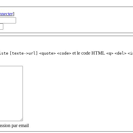
nnecter
]
et le code HTML
iste
[texte->url]
<quote>
<code>
<q>
<del>
<i
ssion par email