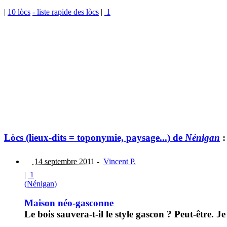
|
10 lòcs
- liste rapide des lòcs
|
1
Lòcs (lieux-dits = toponymie, paysage...) de
Nénigan
:
14 septembre 2011
-
Vincent P.
|
1
(Nénigan)
Maison néo-gasconne
Le bois sauvera-t-il le style gascon ? Peut-être. J