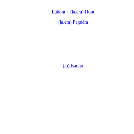
Lahont + (la,era) Hont
(la,era) Paguèra
(lo) Bartau