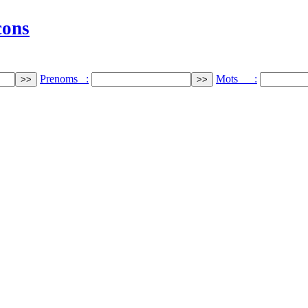
cons
Prenoms :
Mots :