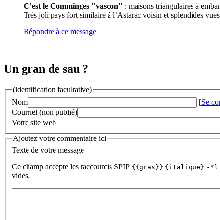
C’est le Comminges "vascon"
: maisons triangulaires à emban,
Très joli pays fort similaire à l’Astarac voisin et splendides vue
Répondre à ce message
Un gran de sau ?
(identification facultative)
Nom
[
Se co
Courriel (non publié)
Votre site web
Ajoutez votre commentaire ici
Texte de votre message
Ce champ accepte les raccourcis SPIP
{{gras}}
{italique}
-*l
vides.