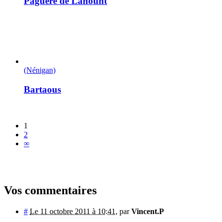
Paguère de Lahount
(Nénigan)
Bartaous
1
2
∞
Vos commentaires
#
Le 11 octobre 2011 à 10:41
,
par
Vincent.P