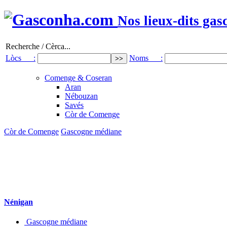
Nos lieux-dits gas
Recherche / Cèrca...
Lòcs :
Noms :
Comenge & Coseran
Aran
Nébouzan
Savés
Còr de Comenge
Còr de Comenge
Gascogne médiane
Nénigan
Gascogne médiane