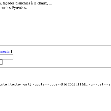
 façades blanchies à la chaux, ...
s sur les Pyrénées.
nnecter
]
et le code HTML
iste
[texte->url]
<quote>
<code>
<q>
<del>
<i