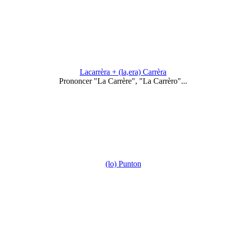
Lacarrèra + (la,era) Carrèra
Prononcer "La Carrère", "La Carrèro"...
(lo) Punton