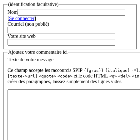
(identification facultative)
Nom
[
Se connecter
]
Courriel (non publié)
Votre site web
Ajoutez votre commentaire ici
Texte de votre message
Ce champ accepte les raccourcis SPIP
{{gras}}
{italique}
-*l
et le code HTML
[texte->url]
<quote>
<code>
<q>
<del>
<in
créer des paragraphes, laissez simplement des lignes vides.