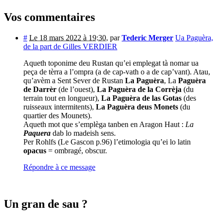
Vos commentaires
#
Le 18 mars 2022 à 19:30
,
par
Tederic Merger
Ua Paguèra,
de la part de Gilles VERDIER
Aqueth toponime deu Rustan qu’ei emplegat tà nomar ua
peça de tèrra a l’ompra (a de cap-vath o a de cap’vant). Atau,
qu’avèm a Sent Sever de Rustan
La Paguèra
, La
Paguèra
de Darrèr
(de l’ouest),
La Paguèra de la Corrèja
(du
terrain tout en longueur),
La Paguèra de las Gotas
(des
ruisseaux intermitents),
La Paguèra deus Monets
(du
quartier des Mounets).
Aqueth mot que s’emplèga tanben en Aragon Haut :
La
Paquera
dab lo madeish sens.
Per Rohlfs (Le Gascon p.96) l’etimologia qu’ei lo latin
opacus
= ombragé, obscur.
Répondre à ce message
Un gran de sau ?