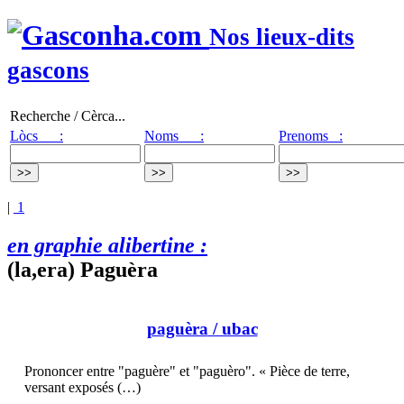
Nos lieux-dits
gascons
Recherche / Cèrca...
Lòcs :
Noms :
Prenoms :
|
1
en graphie alibertine :
(la,era) Paguèra
paguèra
/ ubac
Prononcer entre "paguère" et "paguèro". « Pièce de terre,
versant exposés (…)