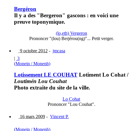
Bergéron
Il y a des "Bergeron" gascons : en voici une
preuve toponymique.
(lo,eth) Vergeron
Prononcer "(lou) Berjérou(ng)"... Petit verger.
9 octobre 2012
-
jmcasa
|
3
(Monein / Monenh)
Lotissement LE COUHAT
Lotiment Lo Cohat
/
Loutimén Lou Couhat
Photo extraite du site de la ville.
Lo Cohat
Prononcer "Lou Couhat".
16 mars 2009
-
Vincent P.
(Monein / Monenh)