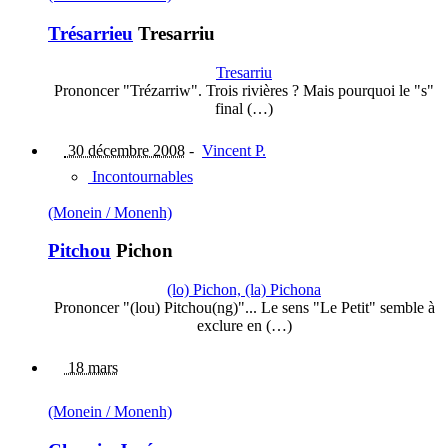
Trésarrieu
Tresarriu
Tresarriu
Prononcer "Trézarriw". Trois rivières ? Mais pourquoi le "s"
final (…)
30 décembre 2008
-
Vincent P.
Incontournables
(Monein / Monenh)
Pitchou
Pichon
(lo) Pichon, (la) Pichona
Prononcer "(lou) Pitchou(ng)"... Le sens "Le Petit" semble à
exclure en (…)
18 mars
(Monein / Monenh)