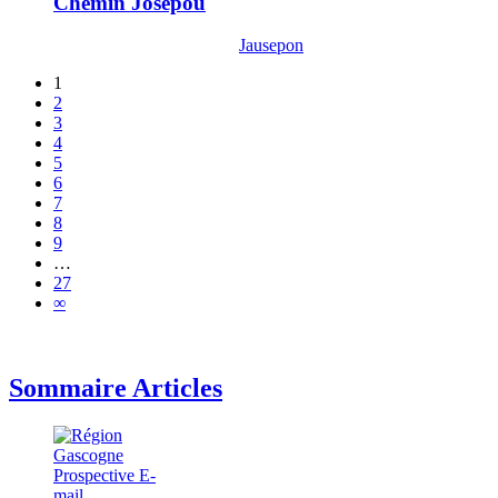
Chemin Josépou
Jausepon
1
2
3
4
5
6
7
8
9
…
27
∞
Sommaire Articles