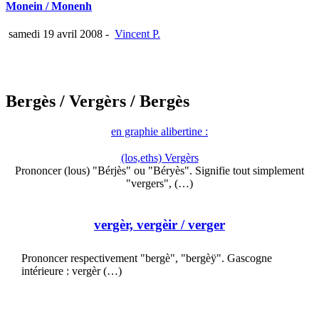
Monein / Monenh
samedi 19 avril 2008
-
Vincent P.
Bergès
/ Vergèrs
/ Bergès
en graphie alibertine :
(los,eths) Vergèrs
Prononcer (lous) "Bérjès" ou "Béryès". Signifie tout simplement
"vergers", (…)
vergèr, vergèir
/ verger
Prononcer respectivement "bergè", "bergèÿ". Gascogne
intérieure : vergèr (…)