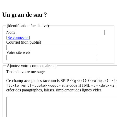
Un gran de sau ?
(identification facultative)
Nom
[
Se connecter
]
Courriel (non publié)
Votre site web
Ajoutez votre commentaire ici
Texte de votre message
Ce champ accepte les raccourcis SPIP
{{gras}}
{italique}
-*l
et le code HTML
[texte->url]
<quote>
<code>
<q>
<del>
<in
créer des paragraphes, laissez simplement des lignes vides.