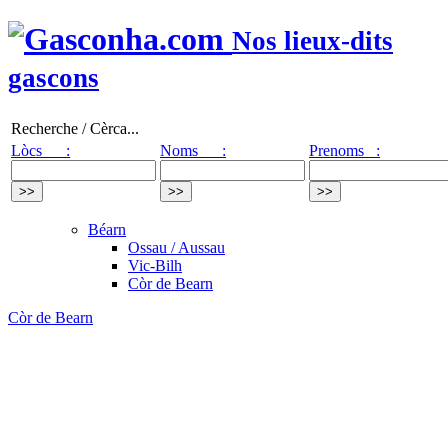
Nos lieux-dits
gascons
Recherche / Cèrca...
Lòcs :
Noms :
Prenoms :
Béarn
Ossau / Aussau
Vic-Bilh
Còr de Bearn
Còr de Bearn