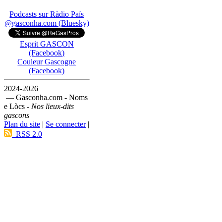
Podcasts sur Ràdio País
@gasconha.com (Bluesky)
Esprit GASCON
(Facebook)
Couleur Gascogne
(Facebook)
2024-2026
— Gasconha.com - Noms
e Lòcs -
Nos lieux-dits
gascons
Plan du site
|
Se connecter
|
RSS 2.0