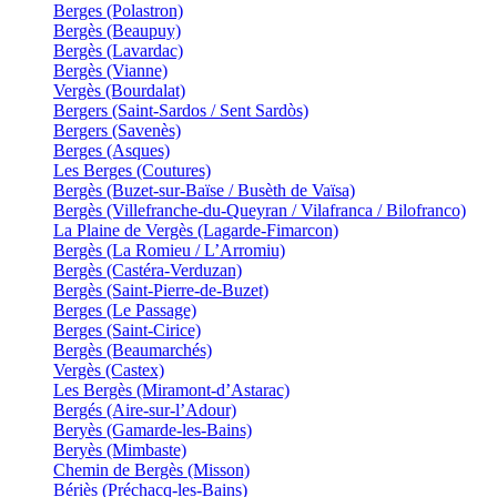
Berges (Polastron)
Bergès (Beaupuy)
Bergès (Lavardac)
Bergès (Vianne)
Vergès (Bourdalat)
Bergers (Saint-Sardos / Sent Sardòs)
Bergers (Savenès)
Berges (Asques)
Les Berges (Coutures)
Bergès (Buzet-sur-Baïse / Busèth de Vaïsa)
Bergès (Villefranche-du-Queyran / Vilafranca / Bilofranco)
La Plaine de Vergès (Lagarde-Fimarcon)
Bergès (La Romieu / L’Arromiu)
Bergès (Castéra-Verduzan)
Bergès (Saint-Pierre-de-Buzet)
Berges (Le Passage)
Berges (Saint-Cirice)
Bergès (Beaumarchés)
Vergès (Castex)
Les Bergès (Miramont-d’Astarac)
Bergés (Aire-sur-l’Adour)
Beryès (Gamarde-les-Bains)
Beryès (Mimbaste)
Chemin de Bergès (Misson)
Bériès (Préchacq-les-Bains)