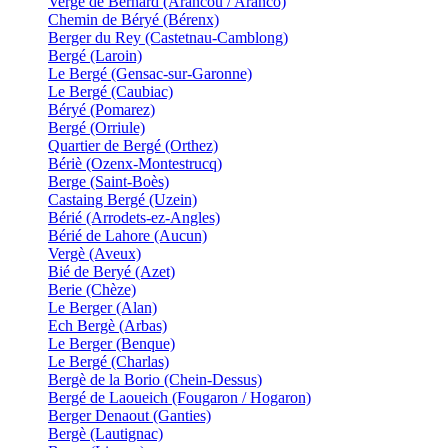
Vergé de Bernard (Arancou / Aranco)
Chemin de Béryé (Bérenx)
Berger du Rey (Castetnau-Camblong)
Bergé (Laroin)
Le Bergé (Gensac-sur-Garonne)
Le Bergé (Caubiac)
Béryé (Pomarez)
Bergé (Orriule)
Quartier de Bergé (Orthez)
Bériè (Ozenx-Montestrucq)
Berge (Saint-Boès)
Castaing Bergé (Uzein)
Bérié (Arrodets-ez-Angles)
Bérié de Lahore (Aucun)
Vergè (Aveux)
Bié de Beryé (Azet)
Berie (Chèze)
Le Berger (Alan)
Ech Bergè (Arbas)
Le Berger (Benque)
Le Bergé (Charlas)
Bergè de la Borio (Chein-Dessus)
Bergé de Laoueich (Fougaron / Hogaron)
Berger Denaout (Ganties)
Bergè (Lautignac)