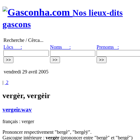
Nos lieux-dits
gascons
Recherche / Cèrca...
Lòcs :
Noms :
Prenoms :
vendredi 29 avril 2005
|
2
vergèr, vergèir
vergeir.wav
français : verger
Prononcer respectivement "bergè", "bergèÿ".
Gascogne intérieure :
vergèr
(prononcer entre "bergè" et "bergé")