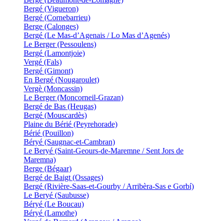
Bergé (Vigueron)
Bergé (Cornebarrieu)
Berge (Calonges)
Bergé (Le Mas-d’Agenais / Lo Mas d’Agenés)
Le Berger (Pessoulens)
Bergé (Lamontjoie)
Vergé (Fals)
Bergé (Gimont)
En Bergé (Nougaroulet)
Vergè (Moncassin)
Le Berger (Moncorneil-Grazan)
Bergé de Bas (Heugas)
Bergé (Mouscardès)
Plaine du Bérié (Peyrehorade)
Bérié (Pouillon)
Béryé (Saugnac-et-Cambran)
Le Beryé (Saint-Geours-de-Maremne / Sent Jors de
Maremna)
Berge (Bégaar)
Bergé de Baigt (Ossages)
Bergé (Rivière-Saas-et-Gourby / Arribèra-Sas e Gorbí)
Le Beryé (Saubusse)
Béryé (Le Boucau)
Béryé (Lamothe)