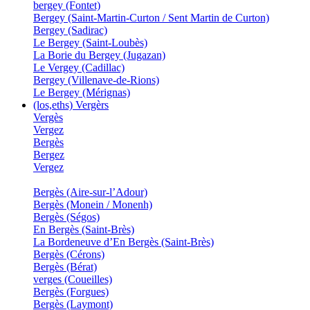
bergey (Fontet)
Bergey (Saint-Martin-Curton / Sent Martin de Curton)
Bergey (Sadirac)
Le Bergey (Saint-Loubès)
La Borie du Bergey (Jugazan)
Le Vergey (Cadillac)
Bergey (Villenave-de-Rions)
Le Bergey (Mérignas)
(los,eths) Vergèrs
Vergès
Vergez
Bergès
Bergez
Vergez
Bergès (Aire-sur-l’Adour)
Bergès (Monein / Monenh)
Bergès (Ségos)
En Bergès (Saint-Brès)
La Bordeneuve d’En Bergès (Saint-Brès)
Bergès (Cérons)
Bergès (Bérat)
verges (Coueilles)
Bergès (Forgues)
Bergès (Laymont)