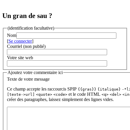
Un gran de sau ?
(identification facultative)
Nom
[
Se connecter
]
Courriel (non publié)
Votre site web
Ajoutez votre commentaire ici
Texte de votre message
Ce champ accepte les raccourcis SPIP
{{gras}}
{italique}
-*l
et le code HTML
[texte->url]
<quote>
<code>
<q>
<del>
<in
créer des paragraphes, laissez simplement des lignes vides.