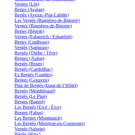
Vergez (Lée)
Beries (Avajan)
Beriès (Avezac-Prat-Lahitte)
Les Vergès (Bagnères-de-Bigorre)
Vergez (Bagnères-de-Bigorre)
Beries (Bégole)
Verges (Esbareich / Esbarèish)
Beries (Lutilhous)
Vergès (Samuran)
Bergès (Thèbe / Tève)
Bergez (Aulon)
Bergès (Boutx)
Bergès (Cardeilhac)
Es Bergès (Ganties)
Berges (Gouzens)
Plan de Bergès (Izaut-de-l’Hôtel)
Bergès (Montbéraud)
Bergès (Le Plan)
Berges (Bagert)
Les Bergès (Ercé / Èrce)
Berges (Fabas)
Les Berges (Montgauch)
Les Bergès (Montjoie-en-Couserans)
Vergès (Salsein)
Bériès (Hinx)