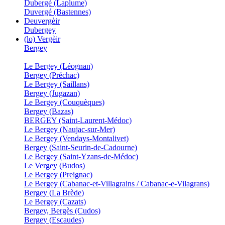
Dubergé (Laplume)
Duvergé (Bastennes)
Deuvergèir
Dubergey
(lo) Vergèir
Bergey
Le Bergey (Léognan)
Bergey (Préchac)
Le Bergey (Saillans)
Bergey (Jugazan)
Le Bergey (Couquèques)
Bergey (Bazas)
BERGEY (Saint-Laurent-Médoc)
Le Bergey (Naujac-sur-Mer)
Le Bergey (Vendays-Montalivet)
Bergey (Saint-Seurin-de-Cadourne)
Le Bergey (Saint-Yzans-de-Médoc)
Le Vergey (Budos)
Le Bergey (Preignac)
Le Bergey (Cabanac-et-Villagrains / Cabanac-e-Vilagrans)
Bergey (La Brède)
Le Bergey (Cazats)
Bergey, Bergès (Cudos)
Bergey (Escaudes)