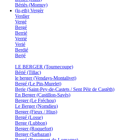
Bériès (Momuy)
(lo,eth) Vergèr
Verdier
Vergé
Bergé
Berrié
Verrié
Verié
Berdié
Berjé
LE BERGER (Tournecoupe)
Bérié (Tillac)
le berger (Vendays-Montalivet)
Bergé (Le Pin-Murelet)
Berie (Saint-Pey-de-Castets / Sent Pèir de Castèth)
En Berger (Castillon-Savès)
Berger (Le Fréchou)
Le Berger (Nomdieu)
Berger (Fieux / Hius)
Bergé (Losse)
Berge (Lubbon)
Berger (Roquefort)
Berger (Sarbazan)
Bergé (Beaumont-de-Lomagne)