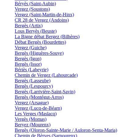
Béryès (Saint-Aubin)
Vergez (Soustons)
Vergez (Saint-Martin-de-Hinx)
CR 28 de Vergez (Andoins)
Bergès (Artix)
Lous Beryès (Beuste)
La Bigne débat Bergez (Bilhères)
Débat Bergès (Bourdettes)
Vergez (Guiche)
Bergès (Higuères-Souye)
Bergès (Igon)
Bergès (Issor)
Bériès (Labeyrie)
Chemin de Vergez (Lahourcade)
Bergès (Lasseube)
Bergès (Lespourcy)
Bergès (Larrivière-Saint-Savin)
Bergès (Montégut-Arros)
Vergez (Arsague)
Vergez (Lucq-de-Béarn)
Les Verges (Maslacq)
Vergès (Momas)
Beryez (Mourenx)
Bergès (Oloron-Sainte-Marie / Auloron-Senta-Maria)
Chemin de Bèryes (Sarpourenx)