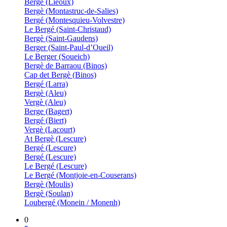
Berge (Lieoux)
Bergè (Montastruc-de-Salies)
Bergé (Montesquieu-Volvestre)
Le Bergé (Saint-Christaud)
Bergè (Saint-Gaudens)
Berger (Saint-Paul-d’Oueil)
Le Berger (Soueich)
Bergè de Barraou (Binos)
Cap det Bergè (Binos)
Bergé (Larra)
Bergè (Aleu)
Vergè (Aleu)
Berge (Bagert)
Bergé (Biert)
Vergè (Lacourt)
At Bergè (Lescure)
Bergé (Lescure)
Bergé (Lescure)
Le Bergé (Lescure)
Le Bergé (Montjoie-en-Couserans)
Bergè (Moulis)
Bergè (Soulan)
Loubergé (Monein / Monenh)
0