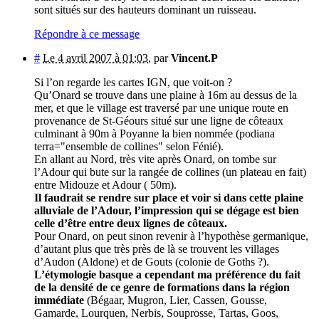
sont situés sur des hauteurs dominant un ruisseau.
Répondre à ce message
#
Le 4 avril 2007 à 01:03
,
par
Vincent.P
Si l’on regarde les cartes IGN, que voit-on ?
Qu’Onard se trouve dans une plaine à 16m au dessus de la
mer, et que le village est traversé par une unique route en
provenance de St-Géours situé sur une ligne de côteaux
culminant à 90m à Poyanne la bien nommée (podiana
terra="ensemble de collines" selon Fénié).
En allant au Nord, très vite après Onard, on tombe sur
l’Adour qui bute sur la rangée de collines (un plateau en fait)
entre Midouze et Adour ( 50m).
Il faudrait se rendre sur place et voir si dans cette plaine
alluviale de l’Adour, l’impression qui se dégage est bien
celle d’être entre deux lignes de côteaux.
Pour Onard, on peut sinon revenir à l’hypothèse germanique,
d’autant plus que très près de là se trouvent les villages
d’Audon (Aldone) et de Gouts (colonie de Goths ?).
L’étymologie basque a cependant ma préférence du fait
de la densité de ce genre de formations dans la région
immédiate
(Bégaar, Mugron, Lier, Cassen, Gousse,
Gamarde, Lourquen, Nerbis, Souprosse, Tartas, Goos,