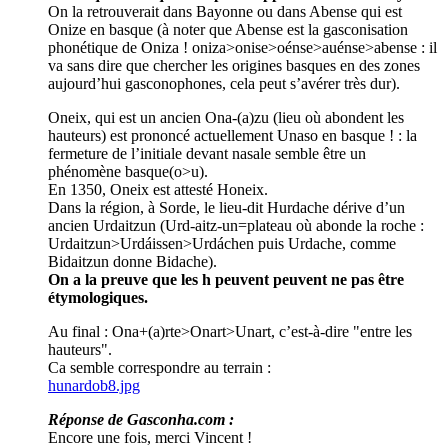
On la retrouverait dans Bayonne ou dans Abense qui est
Onize en basque (à noter que Abense est la gasconisation
phonétique de Oniza ! oniza>onise>oénse>auénse>abense : il
va sans dire que chercher les origines basques en des zones
aujourd’hui gasconophones, cela peut s’avérer très dur).
Oneix, qui est un ancien Ona-(a)zu (lieu où abondent les
hauteurs) est prononcé actuellement Unaso en basque ! : la
fermeture de l’initiale devant nasale semble être un
phénomène basque(o>u).
En 1350, Oneix est attesté Honeix.
Dans la région, à Sorde, le lieu-dit Hurdache dérive d’un
ancien Urdaitzun (Urd-aitz-un=plateau où abonde la roche :
Urdaitzun>Urdáissen>Urdáchen puis Urdache, comme
Bidaitzun donne Bidache).
On a la preuve que les h peuvent peuvent ne pas être
étymologiques.
Au final : Ona+(a)rte>Onart>Unart, c’est-à-dire "entre les
hauteurs".
Ca semble correspondre au terrain :
hunardob8.jpg
Réponse de Gasconha.com :
Encore une fois, merci Vincent !