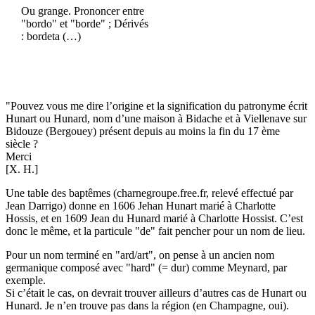
Ou grange. Prononcer entre
"bordo" et "borde" ; Dérivés
: bordeta (…)
"Pouvez vous me dire l’origine et la signification du patronyme écrit
Hunart ou Hunard, nom d’une maison à Bidache et à Viellenave sur
Bidouze (Bergouey) présent depuis au moins la fin du 17 ème
siècle ?
Merci
[X. H.]
Une table des baptêmes (charnegroupe.free.fr, relevé effectué par
Jean Darrigo) donne en 1606 Jehan Hunart marié à Charlotte
Hossis, et en 1609 Jean du Hunard marié à Charlotte Hossist. C’est
donc le même, et la particule "de" fait pencher pour un nom de lieu.
Pour un nom terminé en "ard/art", on pense à un ancien nom
germanique composé avec "hard" (= dur) comme Meynard, par
exemple.
Si c’était le cas, on devrait trouver ailleurs d’autres cas de Hunart ou
Hunard. Je n’en trouve pas dans la région (en Champagne, oui).