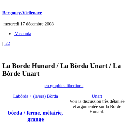
Bergouey-Viellenave
mercredi 17 décembre 2008
Vasconia
|
22
La Borde Hunard
/ La Bòrda Unart
/ La
Bòrde Unart
en graphie alibertine :
Labòrda + (la/era) Bòrda
Unart
Voir la discussion très détaillée
et argumentée sur la Borde
Hunard.
bòrda
/ ferme, métairie,
grange