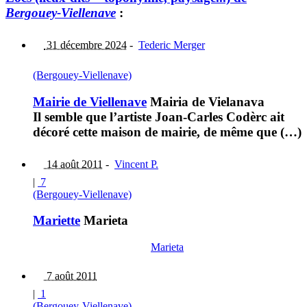
Bergouey-Viellenave
:
31 décembre 2024
-
Tederic Merger
(Bergouey-Viellenave)
Mairie de Viellenave
Mairia de Vielanava
Il semble que l’artiste Joan-Carles Codèrc ait
décoré cette maison de mairie, de même que (…)
14 août 2011
-
Vincent P.
|
7
(Bergouey-Viellenave)
Mariette
Marieta
Marieta
7 août 2011
|
1
(Bergouey-Viellenave)