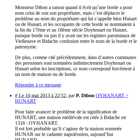
Monsieur Dibon a raison quand il écrit qu’une borde a pour
nom celui de son son propriétaire, mais c’est déplacer le
problème au nom du propriétaire qui lui s’appelle bien Hunart
ou de Hunart, et les occupants de cette borde se nommaient à
la fin du 17ème et au 18ème siècle Doyhenart ou Hunart,
puisque borde ou pas il y avait sur les registres paroissiaux de
Viellenave et Bidache confusion entre le nom de la borde et le
patronyme.
De plus, comme cité précédemment, dans d’autres communes
des personnes sont nommées indistinctement Doyhenart ou
Hunart selon les inscriptions, ce nom correspond forcément à
un nom de maison ou de borde.
Répondre à ce message
#
Le 10 mai 2013 à 22:52
,
par
P. Dibon
OYHANART >
HUNART
Pour faire avancer le problème de la signification de
HUNART, une maison médiévale est citée à Bidache en
1316 : OYHANART.
Il est fort probable qu’il s’agisse de la maison nommée
HUNAR sur le cadastre napoléonien, aujourd’hui
HUNARD.