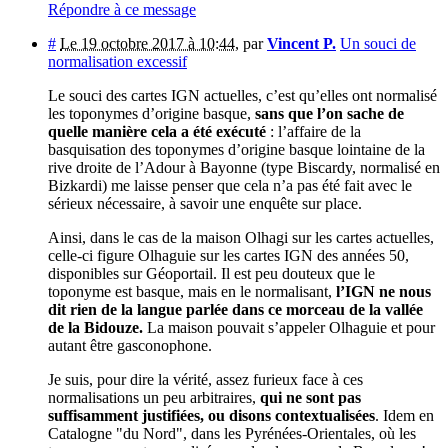
Répondre à ce message
#
Le 19 octobre 2017 à 10:44
,
par
Vincent P.
Un souci de
normalisation excessif
Le souci des cartes IGN actuelles, c’est qu’elles ont normalisé
les toponymes d’origine basque,
sans que l’on sache de
quelle manière cela a été exécuté
: l’affaire de la
basquisation des toponymes d’origine basque lointaine de la
rive droite de l’Adour à Bayonne (type Biscardy, normalisé en
Bizkardi) me laisse penser que cela n’a pas été fait avec le
sérieux nécessaire, à savoir une enquête sur place.
Ainsi, dans le cas de la maison Olhagi sur les cartes actuelles,
celle-ci figure Olhaguie sur les cartes IGN des années 50,
disponibles sur Géoportail. Il est peu douteux que le
toponyme est basque, mais en le normalisant,
l’IGN ne nous
dit rien de la langue parlée dans ce morceau de la vallée
de la Bidouze.
La maison pouvait s’appeler Olhaguie et pour
autant être gasconophone.
Je suis, pour dire la vérité, assez furieux face à ces
normalisations un peu arbitraires,
qui ne sont pas
suffisamment justifiées, ou disons contextualisées
. Idem en
Catalogne "du Nord", dans les Pyrénées-Orientales, où les