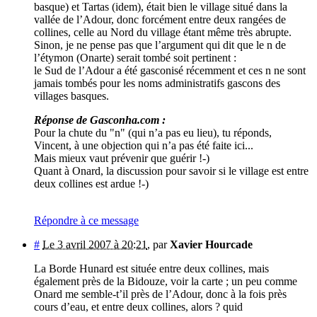
basque) et Tartas (idem), était bien le village situé dans la
vallée de l’Adour, donc forcément entre deux rangées de
collines, celle au Nord du village étant même très abrupte.
Sinon, je ne pense pas que l’argument qui dit que le n de
l’étymon (Onarte) serait tombé soit pertinent :
le Sud de l’Adour a été gasconisé récemment et ces n ne sont
jamais tombés pour les noms administratifs gascons des
villages basques.
Réponse de Gasconha.com :
Pour la chute du "n" (qui n’a pas eu lieu), tu réponds,
Vincent, à une objection qui n’a pas été faite ici...
Mais mieux vaut prévenir que guérir !-)
Quant à Onard, la discussion pour savoir si le village est entre
deux collines est ardue !-)
Répondre à ce message
#
Le 3 avril 2007 à 20:21
,
par
Xavier Hourcade
La Borde Hunard est située entre deux collines, mais
également près de la Bidouze, voir la carte ; un peu comme
Onard me semble-t’il près de l’Adour, donc à la fois près
cours d’eau, et entre deux collines, alors ? quid