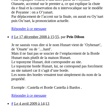
Oianarte, accentué sur le premier a, ce qui explique la chute
du e final et la conservation du n intervocalique sur le modèle
de Poyanne : on a O’yanart.
Par déplacement de l’accent sur la finale, on aurait eu Oy’nart
puis Ou’nart, la prononciation actuelle.
Répondre à ce message
#
Le 17 décembre 2008 à 15:55
,
par
Peïo Dibon
Je ne saurais vous dire si le nom Hunart vient de ’Oyhenart’,
de ’Onarte’ ou de ’....hard’.
Mais il ne faut pas se soucier de l’emplacement de la Borde
Hunart mais plutôt de la maison Hunart.
Le toponyme Hunart, doit correspondre au site.
Le toponyme borde Hunart, lui, ne correspond pas forcément
au site naturel car il s’agit d’une borde.
Les noms des bordes venaient tout simplement du nom de la
propriété.
Exemple : Castella et Borde Castella à Bardos .
Répondre à ce message
#
Le 4 avril 2009 à 14:13