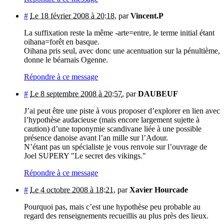
#
Le 18 février 2008 à 20:18
,
par
Vincent.P
La suffixation reste la même -arte=entre, le terme initial étant
oihana=forêt en basque.
Oihana pris seul, avec donc une acentuation sur la pénultième,
donne le béarnais Ogenne.
Répondre à ce message
#
Le 8 septembre 2008 à 20:57
,
par
DAUBEUF
J’ai peut être une piste à vous proposer d’explorer en lien avec
l’hypothèse audacieuse (mais encore largement sujette à
caution) d’une toponymie scandivane liée à une possible
présence danoise avant l’an mille sur l’Adour.
N’étant pas un spécialiste je vous renvoie sur l’ouvrage de
Joel SUPERY "Le secret des vikings."
Répondre à ce message
#
Le 4 octobre 2008 à 18:21
,
par
Xavier Hourcade
Pourquoi pas, mais c’est une hypothèse peu probable au
regard des renseignements recueillis au plus près des lieux.