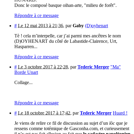
Donc le composé basque oihan-arte, "milieu de forêt".
Répondre à ce message
#
Le 12 mai 2013 à 21:36
,
par
Gaby
(D)oyhenart
Tè ! cela m’interpelle, car j’ai parmi mes ancêtres le nom
(D)OYHENART du côté de Labastide-Clairence, Urt,
Hasparren...
Répondre à ce message
#
Le 3 octobre 2017 à 22:28
,
par
Tederic Merger
"Ma"
Borde Unart
Collage...
Répondre à ce message
#
Le 18 octobre 2017 à 17:42
,
par
Tederic Merger
Huard !
Je viens de relire ce fil de discussion au sujet d’un
lòc
que je
ressens comme totémique de Gasconha.com, et curieusement
il n’y est pas fait allusion au fait que
le cadastre napoléonien,