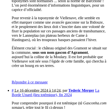
toponymes sont normalisés ... selon la norme de Barcelone !
L’on perd énormément d’informations linguistiques, pour un
caprice d’officialité.
Pour revenir à la toponymie de Viellenave, elle semble en
effet marquer comme une avancée gasconne sur la Bidouze,
et le peuplement des lieux doit s’inscrire dans une volonté de
fixer la population sur ces passages anciens de transhumance,
vers le Lanneplaa (un plateau herbeux de Came à
Hastingues), où les troupeaux basques passaient l’hiver.
Élément crucial : le château originel des Gramont se situait sur
la commune,
sous son nom gascon d’Agramont
,
aujourd’hui la colline de la Moulary. Il est fort probable que
Viellenave soit née sous l’égide de cette famille, qui chercha à
créer un bourg en ses terres.
Répondre à ce message
#
Le 16 décembre 2024 à 14:24
,
par
Tederic Merger
La
Borde Unard (lieu totémique), fin 2024
Pour comprendre pourquoi il est totémique (
tà Gasconha.com
sonque
), relire tout le fil ci-dessus !