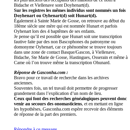
Bidache et Viellenave sont Doyhenart(d).
Sur les registres les mêmes individus sont nommés un fois
Doyhenart ou Oyhenart(d) soit Hunart(d).
Également à Sainte Marie de Gosse, on retrouve au début du
18ème siècle une mère qui est nommée Hunart et parfois
Oyhenart lors des 4 baptêmes de ses enfants.
Je pense qu’il est possible que Hunart soit une transcription
fautive faite par des non Bascophones du patronyme ou
domonyme Oyhenart, car ce phénomène se trouve toujours
dans une zone de contact Basque/Gascon, à Viellenave,
Bidache, Ste Marie de Gosse, Hastingues, Osserain et même à
Came où l’on trouve même la transcription Ohunard.
Réponse de Gasconha.com :
Bravo pour ce travail de recherche dans les archives
anciennes.
Souventes fois, un tel travail doit permettre de progresser
grandement dans l’explication d’un nom de lieu.
Ceux qui font des recherches généalogiques peuvent donc
venir au secours des onomasticiens
, et en mettant en ligne
les hypothèses, Gasconha.com espère recevoir des éléments
de réponse de la part des premiers.
Répondre à ce message