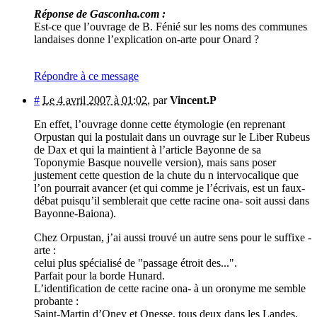
Réponse de Gasconha.com :
Est-ce que l’ouvrage de B. Fénié sur les noms des communes
landaises donne l’explication on-arte pour Onard ?
Répondre à ce message
#
Le 4 avril 2007 à 01:02
,
par
Vincent.P
En effet, l’ouvrage donne cette étymologie (en reprenant
Orpustan qui la postulait dans un ouvrage sur le Liber Rubeus
de Dax et qui la maintient à l’article Bayonne de sa
Toponymie Basque nouvelle version), mais sans poser
justement cette question de la chute du n intervocalique que
l’on pourrait avancer (et qui comme je l’écrivais, est un faux-
débat puisqu’il semblerait que cette racine ona- soit aussi dans
Bayonne-Baiona).
Chez Orpustan, j’ai aussi trouvé un autre sens pour le suffixe -
arte :
celui plus spécialisé de "passage étroit des...".
Parfait pour la borde Hunard.
L’identification de cette racine ona- à un oronyme me semble
probante :
Saint-Martin d’Oney et Onesse, tous deux dans les Landes,