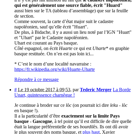
qui est généralement une source fiable, écrit "Huard"
aussi bien sur le TA (tableau d’assemblage) que sur la feuille
de section.
Comme souvent, la carte d’état major suit le cadastre
napoléonien, sauf qu’elle écrit "Huart".
De plus, à Bidache, il y a aussi un lieu noté par l’IGN "Huart"
et "Uhart" par le Cadastre napoléonien.
Uhart est courant au Pays basque.
Côté espagnol, on écrit
Huarte
ce qui est
Uharte
* en graphie
basque restituée. On n’en est pas loin ici...
* C’est le nom d’une localité navarraise :
https://fr.wikipedia.org/wiki/Huarte-Uharte
Répondre à ce message
#
Le 19 octobre 2017 à 09:53
,
par
Tederic Merger
La Borde
Unart, quintessence charnègue !
Je continue à broder sur ce
lòc
(on pourrait ici dire
leku
-
lòc
en basque !).
Il a la particularité d’être
exactement sur la limite Pays
basque - Gascogne
, à tel point qu’il est difficile de dire quelle
était la langue préférentielle de ses
bourdilès
. Ils ont dû avoir
le plus souvent des noms basque, et
plus haut
, Xavier