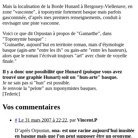
Mais la localisation de la Borde Hunard à Bergouey-Viellenave, en
zone "vasconne", à toponymie fortement basque mais parfois
gasconnisée, d’après mes premiers renseignements, conduit à
envisager une piste vasconne.
Voici ce que dit Orpustan à propos de "Gamarthe", dans
"Toponymie basque" :
"Guinarthe, aujourd’hui en territoire roman, mais d’étymologie
basque (agin-arte "entre les ifs" ou gain-arte "entre les hauteurs),
alors que le roman l’écrivait toujours "art" avec chute de voyelle
finale."
Il y a donc une possibilité que Hunard (puisque vous avez
trouvé une graphie Hunart) soit un "hun-arte" basque.
Je ne sais pas si "hun" est possible.
Je renvoie la "pelote" aux toponymistes basques.
[Tederic]
Vos commentaires
#
Le 31 mars 2007 à 22:22
,
par
Vincent.P
D’après Orpustan,
ona- est une racine aujourd’hui inusitée
en basque mais que l’on peut supposer être un oronyme
.