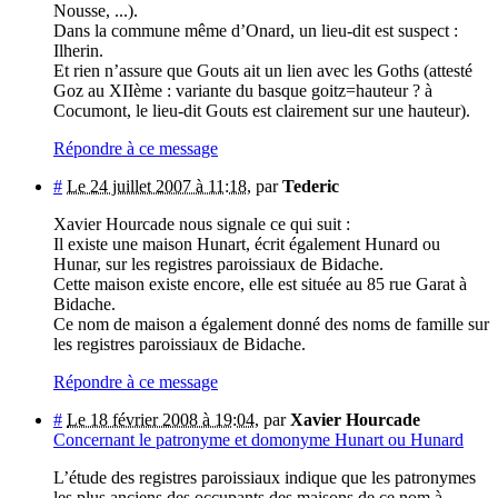
Nousse, ...).
Dans la commune même d’Onard, un lieu-dit est suspect :
Ilherin.
Et rien n’assure que Gouts ait un lien avec les Goths (attesté
Goz au XIIème : variante du basque goitz=hauteur ? à
Cocumont, le lieu-dit Gouts est clairement sur une hauteur).
Répondre à ce message
#
Le 24 juillet 2007 à 11:18
,
par
Tederic
Xavier Hourcade nous signale ce qui suit :
Il existe une maison Hunart, écrit également Hunard ou
Hunar, sur les registres paroissiaux de Bidache.
Cette maison existe encore, elle est située au 85 rue Garat à
Bidache.
Ce nom de maison a également donné des noms de famille sur
les registres paroissiaux de Bidache.
Répondre à ce message
#
Le 18 février 2008 à 19:04
,
par
Xavier Hourcade
Concernant le patronyme et domonyme Hunart ou Hunard
L’étude des registres paroissiaux indique que les patronymes
les plus anciens des occupants des maisons de ce nom à