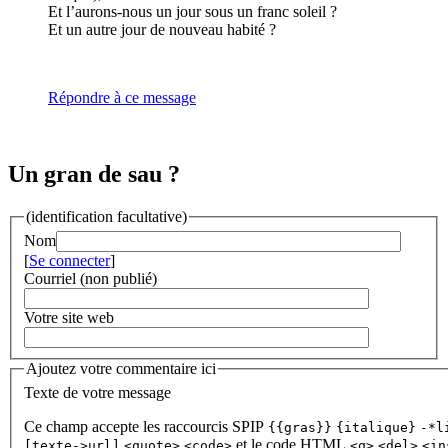
Et l’aurons-nous un jour sous un franc soleil ?
Et un autre jour de nouveau habité ?
Répondre à ce message
Un gran de sau ?
(identification facultative)
Nom
[
Se connecter
]
Courriel (non publié)
Votre site web
Ajoutez votre commentaire ici
Texte de votre message
Ce champ accepte les raccourcis SPIP
{{gras}}
{italique}
-*l
et le code HTML
[texte->url]
<quote>
<code>
<q>
<del>
<in