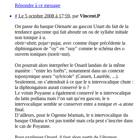
Répondre à ce message
#
Le 5 octobre 2008 à 17:59
,
par
Vincent.P
On passe du basque Oienarte au gascon Unart du fait de la
tendance gasconne qui fait aboutir un ou de syllabe initiale
non tonique à u.
obrir>ubrir, pojar>pujar, avec comme étape précédente la
diphtongaison de "oy" en "ouy" comme le schéma des o
ouverts toniques (noeit>nut).
On pourrait alors interpréter le Onard landais de la même
manière : "entre les forêts", notamment dans un contexte
toponymique assez "sylvicole" (Cassen, Laurède, ...).
Seulement, on s’attendrait à ce que le n intervocalique chute :
la diphtongaison aurait conservé le n ?
Le voisin Poyanne a également conservé le n intervocalique
du latin podiana mais l’on sait qu’en gascon, le n
intervocalique semble se conserver entre a tonique et -a atone
final.
D’ailleurs, pour le Ogenne béarnais, le n intervocalique du
basque Oihana n’est pas tombé mais cela peut s’inscrire dans
le cas de Poyanne.
Pour expliquer Onard, il faut alors partir de l’étymon