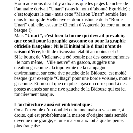
Hourcade nous disait il y a dix ans que les pages blanches de
l’annuaire écrivait "Unart" (sous le nom d’abonné Egurbide) ;
c’est toujours le cas - mais cette "Maison Unart" semble être
dans le bourg de Viellenave et donc distincte de la "Borde
Unart" qui, elle, est sur le Chemin d’Aguerria (encore un nom
basque !).
Mais
"Unart", c’est bien la forme qui devrait prévaloir,
que ce soit pour la graphie gasconne ou pour la graphie
officielle française : Ni le H initial ni le d final n’ont de
raison d’être
, le fil de discussion établit au moins cela !
Si le bourg de Viellenave a été peuplé par des gasconophones
- le nom même, "Ville neuve" en gascon, suggère une
création gasconne - la toponymie de la campagne
environnante, sur cette rive gauche de la Bidouze, est moitié
basque (par exemple "Olhagi" pour une borde voisine), moitié
gasconne. Et on sent que ce qui est gascon correspond à des
postes avancés sur une rive gauche de la Bidouze qui est ici
foncièrement basque.
L’architecture aussi est emblématique
:
On a l’exemple d’un doublet entre une maison vasconne, à
droite, qui est probablement la maison d’origine mais semble
devenue une grange, et une maison aux toit à quatre pente,
plus française.