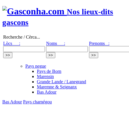
Nos lieux-dits
gascons
Recherche / Cèrca...
Lòcs :
Noms :
Prenoms :
Pays negue
Pays de Born
Marensin
Grande Lande / Lanegrand
Maremne & Seignanx
Bas Adour
Bas Adour
Pays charnégou