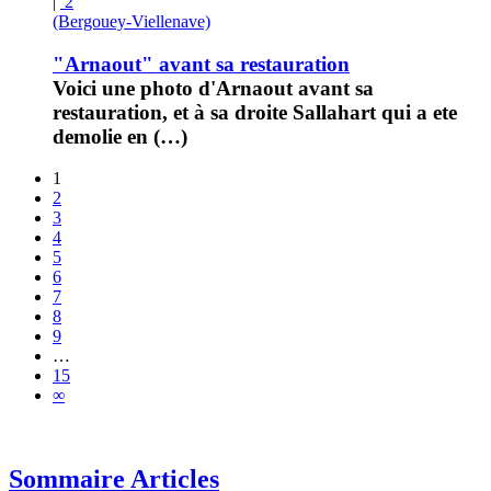
|
2
(Bergouey-Viellenave)
"Arnaout" avant sa restauration
Voici une photo d'Arnaout avant sa
restauration, et à sa droite Sallahart qui a ete
demolie en (…)
1
2
3
4
5
6
7
8
9
…
15
∞
Sommaire Articles