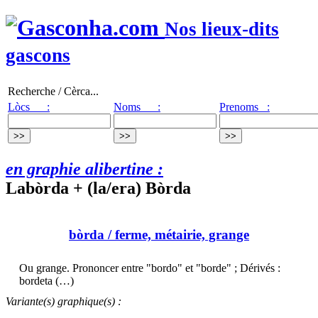
Nos lieux-dits
gascons
Recherche / Cèrca...
Lòcs :
Noms :
Prenoms :
en graphie alibertine :
Labòrda + (la/era) Bòrda
bòrda
/ ferme, métairie, grange
Ou grange. Prononcer entre "bordo" et "borde" ; Dérivés :
bordeta (…)
Variante(s) graphique(s) :