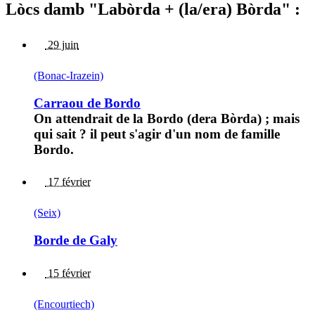
Lòcs damb "Labòrda + (la/era) Bòrda" :
29 juin
(Bonac-Irazein)
Carraou de Bordo
On attendrait de la Bordo (dera Bòrda) ; mais
qui sait ? il peut s'agir d'un nom de famille
Bordo.
17 février
(Seix)
Borde de Galy
15 février
(Encourtiech)