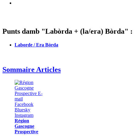
Punts damb "Labòrda + (la/era) Bòrda" :
Laborde / Era Bòrda
Sommaire Articles
Région
Gascogne
Prospective