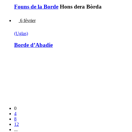
Founs de la Borde
Hons dera Bòrda
6 février
(Uglas)
Borde d’Abadie
0
4
8
12
...