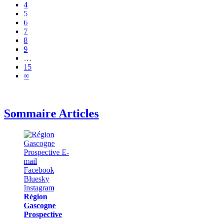
4
5
6
7
8
9
…
15
∞
Sommaire Articles
Région
Gascogne
Prospective