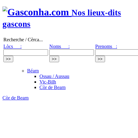
Nos lieux-dits
gascons
Recherche / Cèrca...
Lòcs :
Noms :
Prenoms :
Béarn
Ossau / Aussau
Vic-Bilh
Còr de Bearn
Còr de Bearn