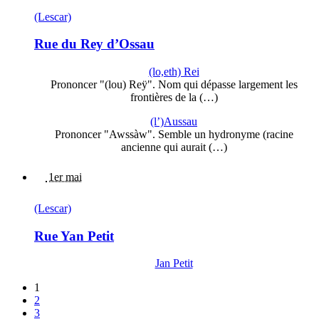
(Lescar)
Rue du Rey d’Ossau
(lo,eth) Rei
Prononcer "(lou) Reÿ". Nom qui dépasse largement les
frontières de la (…)
(l’)Aussau
Prononcer "Awssàw". Semble un hydronyme (racine
ancienne qui aurait (…)
1er mai
(Lescar)
Rue Yan Petit
Jan Petit
1
2
3