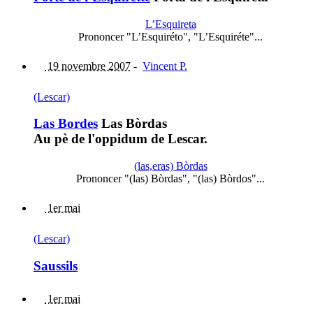
L’Esquireta
Prononcer "L’Esquiréto", "L’Esquiréte"...
19 novembre 2007
-
Vincent P.
(Lescar)
Las Bordes
Las Bòrdas
Au pè de l'oppidum de Lescar.
(las,eras) Bòrdas
Prononcer "(las) Bòrdas", "(las) Bòrdos"...
1er mai
(Lescar)
Saussils
1er mai