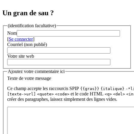
Un gran de sau ?
(identification facultative)
Nom
[
Se connecter
]
Courriel (non publié)
Votre site web
Ajoutez votre commentaire ici
Texte de votre message
Ce champ accepte les raccourcis SPIP
{{gras}}
{italique}
-*l
et le code HTML
[texte->url]
<quote>
<code>
<q>
<del>
<in
créer des paragraphes, laissez simplement des lignes vides.